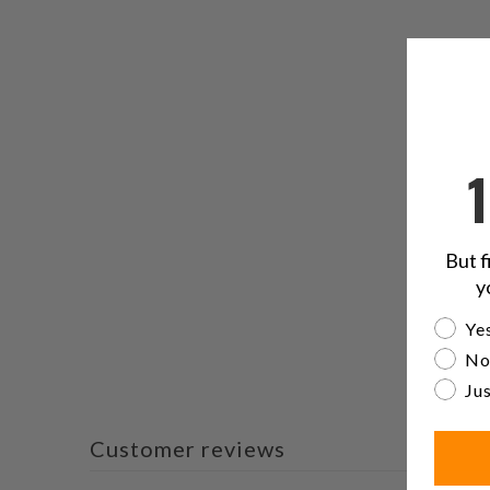
But f
y
Are yo
Yes
No
Jus
Customer reviews