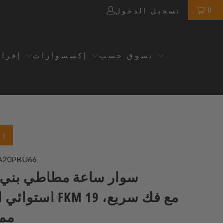
0
تسجيل الدخول
تسوق حسب
إكسسوارات
إفرا
اخ
A20PBU66
سوار ساعة مطاطي بني 
استوائي احترافي FKM
مم - 3