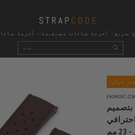
ج سريع
أحزمة ساعات مستقيمة
أحزمة ساعا
تر خيارًا
FKM05C-23
بتصميم
 مع فك سريع، 19
2 مم