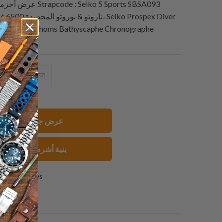
: Seiko 5 Sports SBSA093
Strapcode
عرض أحزمة الساعات من
0-0153-01S
البريد
شارك
شار
الإلكتروني
هذا
هذ
هذا
على
عل
إلى
بينتيريست
فيسبو
عرض جميع الأساور
صديق
بنية أشرطة الساعات
0 reviews