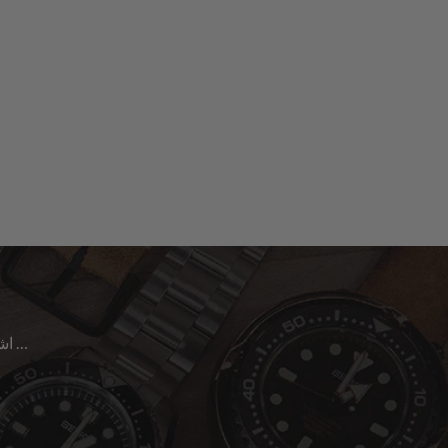
اشترك للحصول على آخر الأخبار حول المبيعات | الإصدارات الجديدة & المزيد …