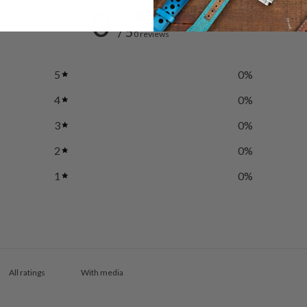
0
/ 5
0 reviews
5
0
%
4
0
%
3
0
%
2
0
%
1
0
%
With media