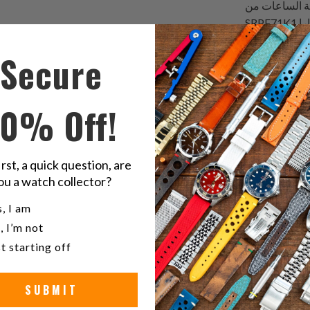
SRPF71K1 ناروتو & بوروتو المحدودة 6500 غارا، Seiko Prospex Diver
SLA017، بلانكبين Fifty Fathoms Bathyscaphe Chronographe
Secure
Flyback 520
10% Off!
ك
شارك
ا
هذا
ى
على
ك
تويتر
irst, a quick question, are
ou a watch collector?
u a watch collector?
, I am
, I’m not
t starting off
SUBMIT