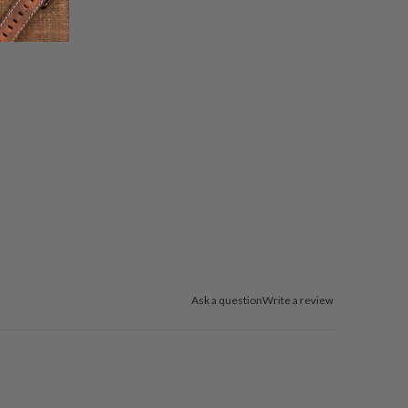
Ask a question
Write a review