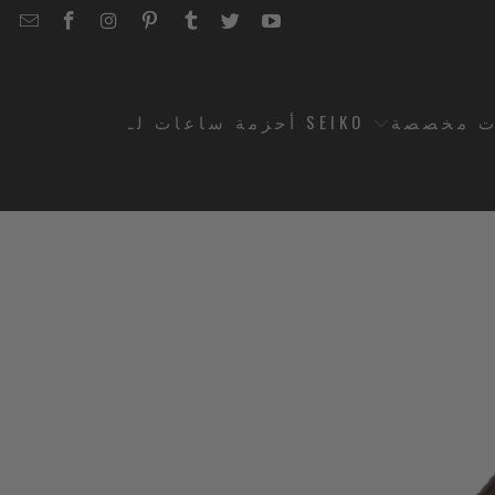
EMAIL
STRAPCODE
STRAPCODE
STRAPCODE
STRAPCODE
STRAPCODE
STRAPCODE
STRAPCODE
ON
ON
ON
ON
ON
ON
FACEBOOK
INSTAGRAM
PINTEREST
TUMBLR
TWITTER
YOUTUBE
ت مخصصة
أحزمة ساعات لـ SEIKO