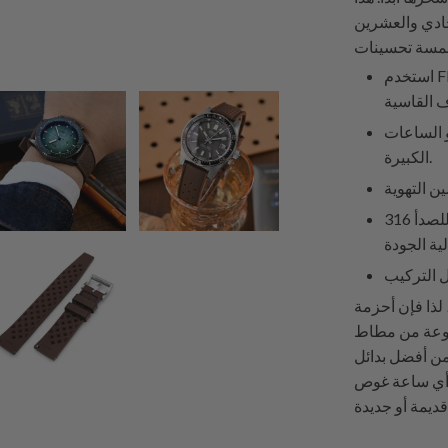
حادي والعشرين
استخدم FKM - مطاط الفلوروإيلاستومر كمادة، مطاط صناعي متين
و الساعات
الكبيرة.
مشبك من الفولاذ المقاوم للصدأ 316L بالإضافة إلى حرفية تلميع
 لذا فإن أحزمة
FK تحظى بشعبية كبيرة بين
ن أفضل بدائل
 أي ساعة غوص