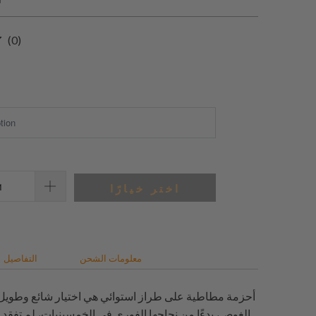
0
(0)
إجمالي
المراجعات
اختر خيارًا
معلومات الشحن
التفاصيل
أحزمة مطاطية على طراز استوائي هي اختيار شائع وطويل 
الغوص، بدءًا من نجاحها الفوري في الخمسينيات، لم تفقد سح