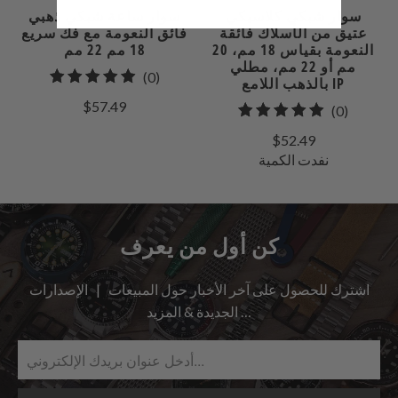
سوار شبكي كلاسيكي
سوار ساعة شبكي ذهبي
عتيق من الأسلاك فائقة
فائق النعومة مع فك سريع
النعومة بقياس 18 مم، 20
18 مم 22 مم
مم أو 22 مم، مطلي
0
(0)
بالذهب اللامع IP
إجمالي
$57.49
0
(0)
المراجعات
إجمالي
$52.49
مراجعات
نفدت الكمية
كن أول من يعرف
اشترك للحصول على آخر الأخبار حول المبيعات | الإصدارات
الجديدة & المزيد …