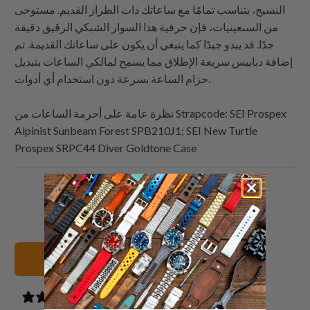
النسيج، يتناسب تمامًا مع ساعاتك ذات الطراز القديم. مستوحى
من السبعينيات، فإن حرفية هذا السوار الشبكي الرقيق دقيقة
جدًا. قد يبدو جيدًا كما ينبغي أن يكون على ساعاتك القديمة. تم
إضافة دبابيس سريعة الإطلاق مما يسمح لمالكي الساعات بتبديل
حزام الساعة بسرعة دون استخدام أي أدوات.
: SEI Prospex
Strapcode
نظرة عامة على أحزمة الساعات من
Alpinist Sunbeam Forest SPB210J1; SEI New Turtle
Prospex SRPC44 Diver Goldtone Case
البريد
شارك
شارك
شارك
الإلكتروني
هذا
هذا
هذا
هذا
على
على
على
إلى
بينتيريست
فيسبوك
تويتر
عرض جميع الأساور
صديق
0 reviews