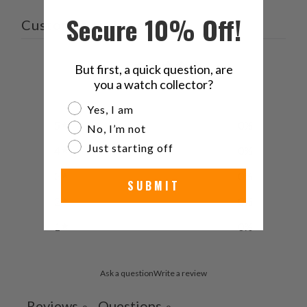
Secure 10% Off!
Customer reviews
0
But first, a quick question, are
/ 5
you a watch collector?
0 reviews
Are you a watch collector?
Yes, I am
5
0
%
No, I’m not
Just starting off
4
0
%
3
0
%
SUBMIT
2
0
%
1
0
%
Ask a question
Write a review
Reviews
Questions