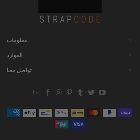
معلومات
الموارد
تواصل معنا
Email
Strapcode
Strapcode
Strapcode
Strapcode
Strapcode
Strapcode
Strapcode
on
on
on
on
on
on
Facebook
Instagram
Pinterest
Tumblr
Twitter
YouTube