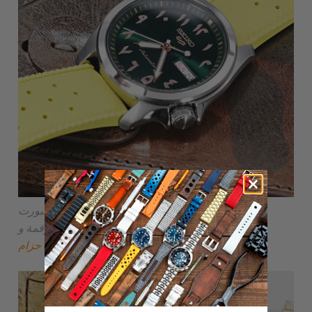
سايكو 5 سبورت SRPH49K1 مع جميع علامات الساعات
مرقمة و
ساعة مطاطية صفراء زاهية
حزام