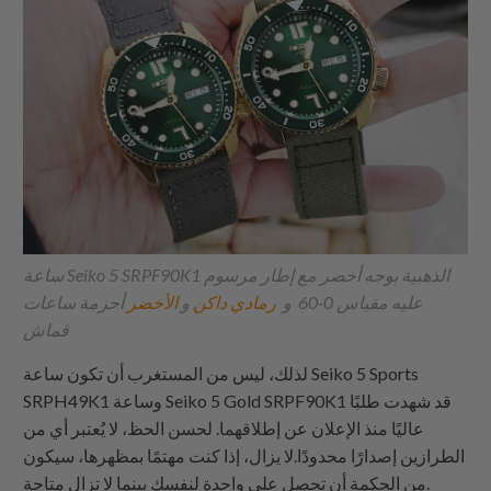
ساعة Seiko 5 SRPF90K1 الذهبية بوجه أخضر مع إطار مرسوم
عليه مقياس 0-60 و
رمادي داكن
و
الأخضر
أحزمة ساعات
قماش
لذلك، ليس من المستغرب أن تكون ساعة Seiko 5 Sports
SRPH49K1 وساعة Seiko 5 Gold SRPF90K1 قد شهدت طلبًا
عاليًا منذ الإعلان عن إطلاقهما. لحسن الحظ، لا يُعتبر أي من
الطرازين إصدارًا محدودًا.لا يزال، إذا كنت مهتمًا بمظهرها، سيكون
من الحكمة أن تحصل على واحدة لنفسك بينما لا تزال متاحة.