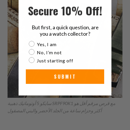
Secure 10% Off!
But first, a quick question, are
you a watch collector?
Are you a watch collector?
Yes, I am
No, I’m not
Just starting off
SUBMIT
سايكو 5 أوتوماتيك ذهبية SRPF90K1 مع قرص مرقم أقل هو
أكثر وحزام ساعة من الجلد الأخضر والبني المصقول