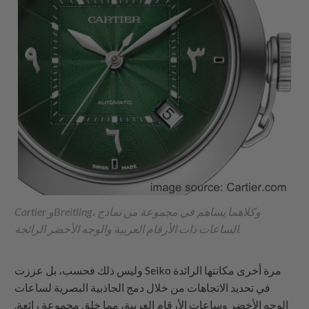
Cartier وBreitling، وكلاهما يساهم في مجموعة من نماذج
الساعات ذات الأرقام العربية والوجه الأخضر الرائجة.
وليس ذلك فحسب، بل عززت Seiko مرة أخرى مكانتها الرائدة
في تحديد الاتجاهات من خلال دمج الجاذبية البصرية لساعات
الوجه الأخضر وساعات الأرقام العربية، مما خلق مجموعة رائعة.