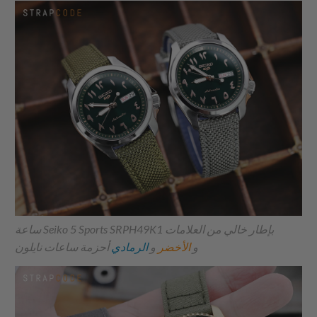
ساعة Seiko 5 Sports SRPH49K1 بإطار خالي من العلامات
و
الأخضر
و
الرمادي
أحزمة ساعات نايلون