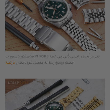
سيكو 5 سبورت SRPH49K1 بقرص أخضر عربي يأتي في علبة
فضية وسوار ساعة معدني بلون فضي
تركيبة