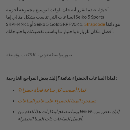
أخيرًا، عندما تقرر أنه حان الوقت لتوسيع مجموعة أحزمة
الساعات التي تناسب بشكل مثالي إما Seiko 5 Sports
هو دائمًا
Strapcode
SRPH49K1 أو Seiko 5 Gold SRPF90K1،
أفضل مكان للزيارة واختيار ما يناسب تفضيلاتك واحتياجاتك.
كتب بواسطة S.K. ، صور بواسطة توني
لماذا الساعات الخضراء شائعة؟ إليك بعض المراجع الخارجية :
لماذا أصبحت كل ساعة فجأة خضراء؟
تستحوذ المينا الخضراء على عالم الساعات.
بينما تتصفح ابتكارات هذا العام من W& W، إليك بعض من
أفضل الساعات ذات المينا الخضراء.