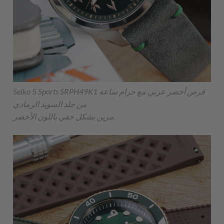
Seiko 5 Sports SRPH49K1 قرص أخضر عربي مع حزام ساعة
من جلد السويد الرمادي
مزين بشكل خفي باللون الأخضر.