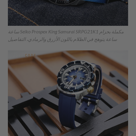
ساعة Seiko Prospex King Samurai SRPG21K1 مكملة بحزام
ساعة يتوهج في الظلام باللون الأزرق والرمادي، التفاصيل