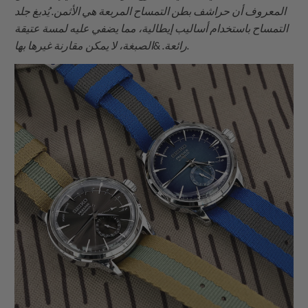
المعروف أن حراشف بطن التمساح المربعة هي الأثمن. يُدبغ جلد
التمساح باستخدام أساليب إيطالية، مما يضفي عليه لمسة عتيقة
رائعة. &الصبغة، لا يمكن مقارنة غيرها بها.