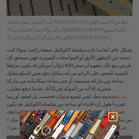
على اليسار: سوار ساعة MiLTAT RAF N7 مقاس 20 مم باللون
الرملي والأخضر العسكري 20A20EBU59N7P49؛ على اليمين:
باللون الأزرق الداكن والرمادي 20A20EBU59N7P51
بشكل عام، تُعدّ ساعات سلسلة الكوكتيل صفقة رائعة، سواءً كنت
تبحث عن المظهر الأنيق أو المواصفات المميزة، فهي تستحق كل
قرش. مع ذلك، نتفهم أن سعر 600 دولار أمريكي قد يكون مرتفعًا
بالنسبة للبعض.على الرغم من أنه يمكنك دفع نفس المبلغ مقابل
ساعة من ماركة مصممة، أو حتى ساعة ميكانيكية من ماركة
صغيرة، إلا أنه من المؤكد تقريبًا أنك عندما تدفع مقابل...
سيكو
ستدوم معك ليس لبضع سنوات فحسب، بل لعقود أو ربما
لفترة أطول. إن اقتناء أي ساعة من سلسلة الكوكتيل قد يكون
خطوة أولى في عالم سيكو. وقد يقودك ذلك إلى ترقية ساعتك
من ساعة سيكو تونا،
8L35
التالية إلى حركة أكثر دقة وتطوراً مثل
حركة من مجموعات غراند سيكو.
9S63
أو الأفضل من ذلك، من