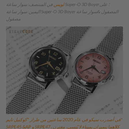
لويس
في المنتصف: سوار ساعة Super-O 3D Boyer؛ على
اليمين: سوار ساعة Super-O 3D Boyer المصقول &سوار ساعة
مصقول
في
أصدرت سيكو في عام 2020 ساعتين من طراز "كوكتيل تايم"
SRPE45 &AP و SRPE47، كلاهما يتميزان بميناء لا يُنسى، مقترن