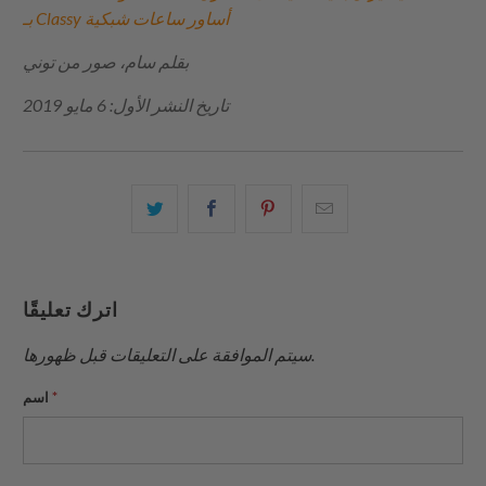
أساور ساعات شبكية
بـ Classy
بقلم سام، صور من توني
تاريخ النشر الأول: 6 مايو 2019
البريد
شارك
شارك
شارك
الإلكتروني
هذا
هذا
هذا
هذا
على
على
على
إلى
بينتيريست
فيسبوك
تويتر
اترك تعليقًا
صديق
سيتم الموافقة على التعليقات قبل ظهورها.
*
اسم