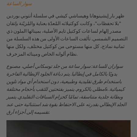
سوار الساعة
ظهر بار إيشينوهانا وهيساشي كيشي في سلسلة أنتوني بوردين
"بلا تحفظات"، وكانت كوكتيلاته المُعدّة بعناية والمُزيّنة بإتقان
مصدر إلهام لساعات كوكتيل تايم الأصلية، بمينائها الملون ذي
التصميم الشمسي. تألفت الساعات الأولى من هذه السلسلة من
ثمانية نماذج، كل منها مستوحى من كوكتيل مختلف، ولكل منها
نظام ألوانه الخاص ومينائه المزخرف.
سواران للساعة: سوار ساعة من جلد توسكاني أصلي، مصنوع
يدويًا بالكامل في إيطاليا. يتم دباغة الجلود الإيطالية الفاخرة
باستخدام طرق تقليدية وطبيعية، دون استخدام أي مواد تلوين
كيميائية. &مطلي بالكروم. يتميز بفتحتين للثقب بأحجام مختلفة
وبطانة جلدية متناسقة، تمامًا كحزام السباقات التقليدي. يتميز
الجلد الإيطالي بقدرته على الاحتفاظ بقوة شد استثنائية حتى عند
تقسيمه إلى أجزاء أرق.