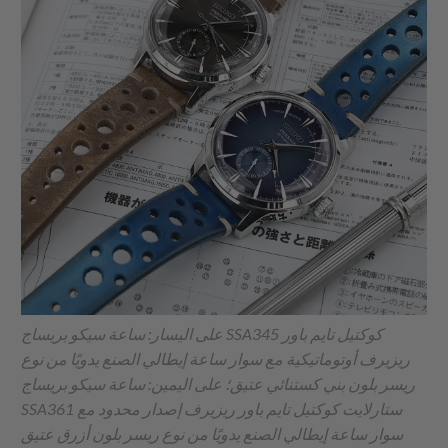
على اليسار: ساعة سيكو بريساج SSA345 كوكتيل تايم باور
ريزيرف أوتوماتيكية مع سوار ساعة إيطالي الصنع يدويًا من نوع
ريسر بلون بني كستنائي عتيق؛ على اليمين: ساعة سيكو بريساج
SSA361 ستارلايت كوكتيل تايم باور ريزيرف إصدار محدود مع
سوار ساعة إيطالي الصنع يدويًا من نوع ريسر بلون أزرق عتيق