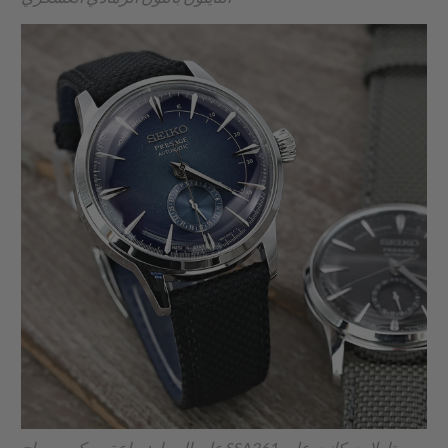
على اليسار: ساعة سيكو بريساج SSA361 ستارلايت كانت على