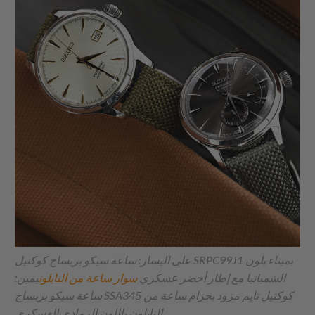
على اليسار: ساعة سيكو بريساج كوكتيل SRPC99J1 بميناء بلون
الشمبانيا مع إطار أخضر عسكري
سوار ساعة من النايلون
يمين:
ساعة سيكو بريساج SSA345 كوكتيل تايم مزود بحزام ساعة من
النايلون باللون الرمادي العسكري