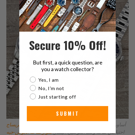
Secure 10% Off!
But first, a quick question, are
you a watch collector?
Are you a watch collector?
Yes, I am
No, I’m not
Just starting off
SUBMIT
أساور ساعات مصممة خصيصًا لتناسب احتياجاتك
سيكو بريساج
احتياطي طاقة وقت الكوكتيل. اليسار:
سوار ساعة أنجوس-جيه