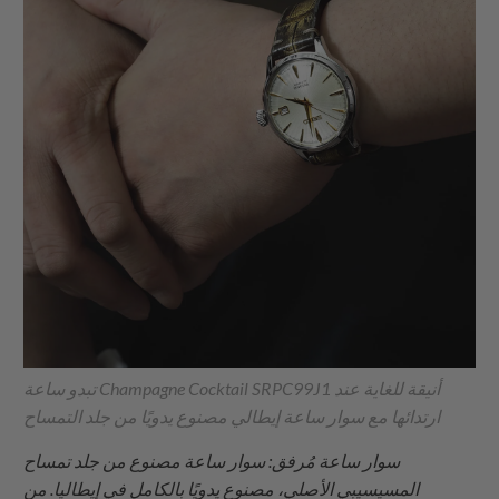
تبدو ساعة Champagne Cocktail SRPC99J1 أنيقة للغاية عند
ارتدائها مع سوار ساعة إيطالي مصنوع يدويًا من جلد التمساح
سوار ساعة مُرفق: سوار ساعة مصنوع من جلد تمساح
المسيسيبي الأصلي، مصنوع يدويًا بالكامل في إيطاليا. من