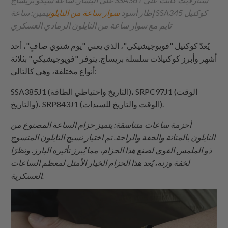
إطار أسود
سوار ساعة من النايلون
يمين: ساعة SSA345 كوكتيل
تايم مع سوار ساعة من النايلون الرمادي العسكري
يُعدّ كوكتيل "فويوجيشيكي"، الذي يعني "يوم شتوي صافٍ"، أحد
أشهر وأبرز كوكتيلات سلسلة بريساج. يتوفر "فويوجيشيكي" بثلاثة
أنواع مختلفة، وهي كالتالي:
SSA385J1 (التاريخ واحتياطي الطاقة)، ​​SRPC97J1 (الوقت
والتاريخ)، SRP843J1 (الوقت والتاريخ للسيدات).
أحزمة ساعات متناسقة: يتميز حزام الساعة المصنوع من
النايلون بالمتانة والخفة والراحة. تم اختيار نسيج النايلون المنسوج
ذو الملمس القوي لصنع هذا الحزام، مما يُبرز تأثيره البارز. ونظرًا
لخفة وزنه، يُعد هذا الحزام الخيار الأمثل لمعظم الساعات
العسكرية.