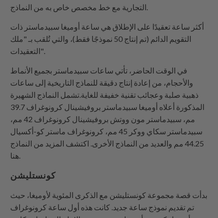
التجارية مع خط مخصص خاص به من النماذج.
أكثر ساعة تعقيدًا على الإطلاق هي ساعة أوميغا سبيدماستر ذات
التقويم الدائم (تم إنتاج 50 نموذجًا فقط)، والتي تُلقب بـ "ملك
التعقيدات".
في الوقت الحاضر، تأتي ساعات سبيدماستر بجميع الأنماط
والأحجام، من إعادة إنتاج دقيقة للنماذج التاريخية إلى ساعات
ذهبية صلبة وعجائب تقنية خفيفة للغاية.تشمل النماذج الشهيرة
المذكورة أعلاه أوميغا سبيدماستر بروفيشينال كرونوغراف 39.7
مم، سبيدماستر مون ووتش بروفيشينال كرونوغراف 42 مم،
سبيدماستر سكاي ووكر 45 مم، كرونوغراف ماستر كو-أكسيال
44.25 مم والعديد من النماذج الأخرى. اكتشف المزيد من النماذج
هنا.
كونستليشن
بدأت قصة مجموعة كونستليشن مع الذكرى المئوية لأوميغا، حيث
تم تقديم نموذج ساعة جديد. كانت هذه أول ساعة كرونوغراف