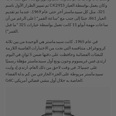
تم تمييز الطراز الأول باسم CK2915 وكان يعمل بواسطة العيار
321، مثل كل سبيدماستر آخر حتى عام 1969، عندما تم تقديم
العيار 861، جنبًا إلى جنب مع "ساعة القمر" (على الرغم من أن
ساعات مهمة أبولو 11 كانت تعمل بواسطة عيارات 321 "ما قبل
القمر").
في عام 1965، كانت سبيدماستر هي الوحيدة من بين ثلاثة
كرونوغراف متنافسة التي نجت من الاختبارات القاسية اللازمة
للبعثات الفضائية وحافظت على دقتها ضمن 5 ثوانٍ في اليوم.
ارتدى غس غريسووم وجون يونغ أول سبيدماستر مؤهلة رسميًا
على جمنيا 3. في وقت لاحق من ذلك العام، ارتدى إد وايت
سبيدماستر مربوطة على الجزء الخارجي من كم بدلة الفضاء
G4C الخاصة به خلال أول مشي فضائي أمريكي.