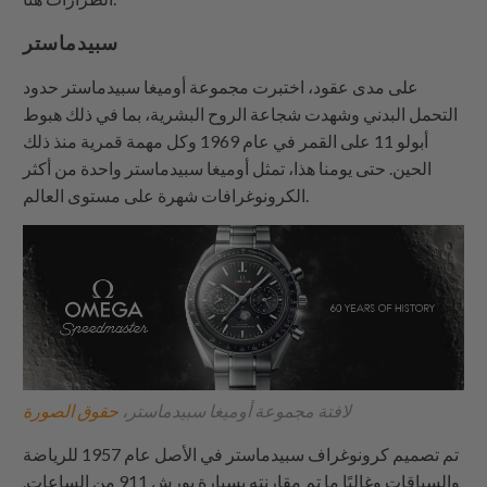
سبيدماستر
على مدى عقود، اختبرت مجموعة أوميغا سبيدماستر حدود
التحمل البدني وشهدت شجاعة الروح البشرية، بما في ذلك هبوط
أبولو 11 على القمر في عام 1969 وكل مهمة قمرية منذ ذلك
الحين. حتى يومنا هذا، تمثل أوميغا سبيدماستر واحدة من أكثر
الكرونوغرافات شهرة على مستوى العالم.
لافتة مجموعة أوميغا سبيدماستر،
حقوق الصورة
تم تصميم كرونوغراف سبيدماستر في الأصل عام 1957 للرياضة
والسباقات وغالبًا ما تم مقارنته بسيارة بورش 911 من الساعات.