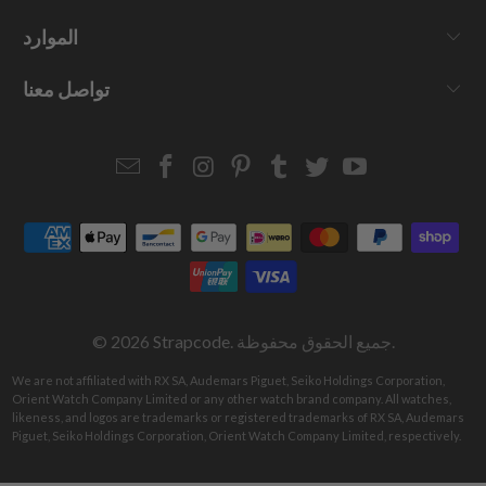
الموارد
تواصل معنا
Email
Strapcode
Strapcode
Strapcode
Strapcode
Strapcode
Strapcode
Strapcode
on
on
on
on
on
on
Facebook
Instagram
Pinterest
Tumblr
Twitter
YouTube
. جميع الحقوق محفوظة.
Strapcode
© 2026
We are not affiliated with RX SA, Audemars Piguet, Seiko Holdings Corporation,
Orient Watch Company Limited or any other watch brand company. All watches,
likeness, and logos are trademarks or registered trademarks of RX SA, Audemars
Piguet, Seiko Holdings Corporation, Orient Watch Company Limited, respectively.