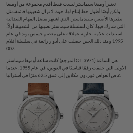
تعتبر أوميغا سيماستر ليست فقط أقدم مجموعة من أوميغا
ولكن أيضًا أطول خط إنتاج لها، حيث لا تزال شعبيتها قائمة.مثل
نظيرها الأصغر، سبيدماستر، الذي اشتهر بفضل المهام الفضائية
التي شارك فيها، كان لسلسلة سيماستر نصيبها من الشعبية. أولاً،
استبدلت علامة تجارية عملاقة على معصم جيمس بوند في عام
1995 ومنذ ذلك الحين حصلت على أدوار رائعة في سلسلة أفلام
007.
كانت ساعة أوميغا سيماستر (المرجع OT 3971) هي الساعة
الأولى التي حققت رقمًا قياسيًا في الغوص، في عام 1955، عندما
غاص الغواص غوردون مكلاين إلى عمق 62.5 مترًا في أستراليا.