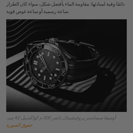
دائمًا وفية لمبادئها: مقاومة الماء بأفضل شكل، سواء كان الطراز
ساعة رسمية أو ساعة غوص قوية.
أوميغا سيماستر بروفيشينال دايفر 300 م كواكسيل 42 مم،
حقوق الصورة