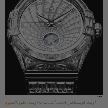
أوميغا كونسلتاشن باجيت، أغلى ساعة أوميغا،
حقوق الصورة