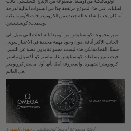
أوتوماتيكية من أوميغا، مصنوعة من الإنتاج التسلسلي. كانت
الطلبات على هذا النموذج مرتفعة جدًا في السنوات التالية لدرجة
أنه كان يجب إنشاء عائلة جديدة من الكرونوغرافات الأوتوماتيكية
وسميت: كونستليشن.
تتميز مجموعة كونستليشن من أوميغا بالساعات التي تميل إلى
الجانب الأكثر أناقة، دون وجود مهمة محددة في الاعتبار سوى،
حسنًا، الفخامة.لكن هذه ليست مجموعة بدون قصة عن التميز،
حيث تتميز بساعات كونستليشن غلوبماستر كو-أكسيال ماستر
كرونومتر الشهيرة، والمعروفة أيضًا بأنها أول ماستر كرونومتر
في العالم.
لافتة مجموعة أوميغا كونستليشن،
حقوق الصورة