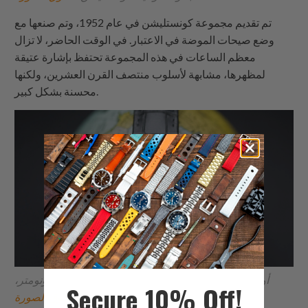
تم تقديم مجموعة كونستليشن في عام 1952، وتم صنعها مع
وضع صيحات الموضة في الاعتبار. في الوقت الحاضر، لا تزال
معظم الساعات في هذه المجموعة تحتفظ بإشارة عتيقة
لمظهرها، مشابهة لأسلوب منتصف القرن العشرين، ولكنها
محسنة بشكل كبير.
أوميغا كونستليشن غلوبماستر كو-أكسيال ماستر كرونومتر،
Secure 10% Off!
حقوق الصورة