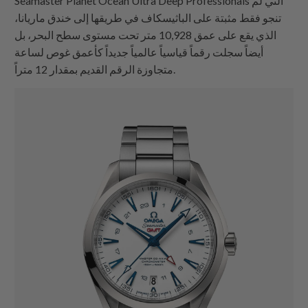
Seamaster Planet Ocean Ultra Deep Professionals التي لم
تنجو فقط مثبتة على الباثيسكاف في طريقها إلى خندق ماريانا،
الذي يقع على عمق 10,928 متر تحت مستوى سطح البحر، بل
أيضاً سجلت رقماً قياسياً عالمياً جديداً كأعمق غوص لساعة
متجاوزة الرقم القديم بمقدار 12 متراً.