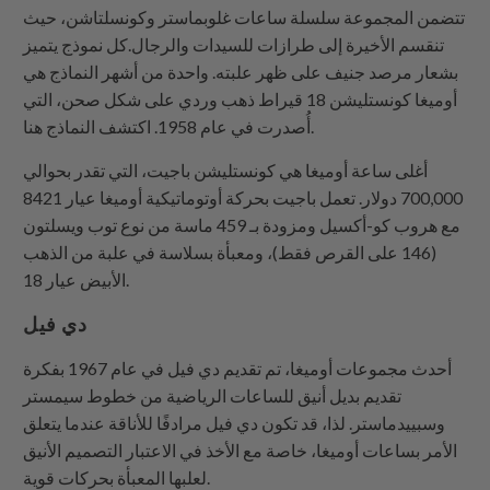
تتضمن المجموعة سلسلة ساعات غلوبماستر وكونسلتاشن، حيث
تنقسم الأخيرة إلى طرازات للسيدات والرجال.كل نموذج يتميز
بشعار مرصد جنيف على ظهر علبته. واحدة من أشهر النماذج هي
أوميغا كونستليشن 18 قيراط ذهب وردي على شكل صحن، التي
أُصدرت في عام 1958. اكتشف النماذج هنا.
أغلى ساعة أوميغا هي كونستليشن باجيت، التي تقدر بحوالي
700,000 دولار. تعمل باجيت بحركة أوتوماتيكية أوميغا عيار 8421
مع هروب كو-أكسيل ومزودة بـ 459 ماسة من نوع توب ويسلتون
(146 على القرص فقط)، ومعبأة بسلاسة في علبة من الذهب
الأبيض عيار 18.
دي فيل
أحدث مجموعات أوميغا، تم تقديم دي فيل في عام 1967 بفكرة
تقديم بديل أنيق للساعات الرياضية من خطوط سيمستر
وسبييدماستر. لذا، قد تكون دي فيل مرادفًا للأناقة عندما يتعلق
الأمر بساعات أوميغا، خاصة مع الأخذ في الاعتبار التصميم الأنيق
لعلبها المعبأة بحركات قوية.