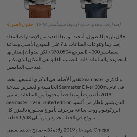
إصدارات محدودة من أوميغا سيماستر 1948،
حقوق الصورة
خلال تاريخها الطويل، أنتجت أوميغا العديد من الإصدارات المعاد
إصدارها وتنوعات الساعات بناءً على النموذج الأصلي وساعة
سيماستر 300م (المرجع 378.0504). لكن يبدو أن إصداراتها
المحدودة والساعات ذات التصميم الفائق هي المكان الذي تكمن
فيه حب الجامعين.
تقديراً لأصله، في الذكرى السبعين لخط Seamaster والذكرى
الخامسة والعشرين لساعة Seamaster Diver 300m، في عام
2018، أصدرت أوميغا خطاً محدوداً من الساعات يسمى
Seamaster 1948 limited edition الذي يتميز بإطار من أكسيد
الزركونيوم ووجه ساعة مزخرف بأمواج محفورة بالليزر. كل
نموذج في الخط محدود رمزياً إلى 1,948 قطعة.
شهد عام 2019 ولادة ثلاثة نماذج جديدة تسمى Omega