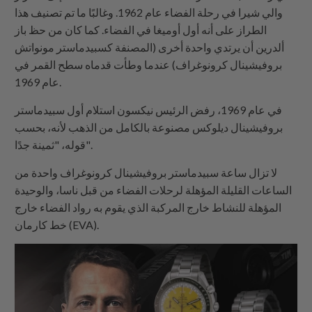
والي شيرا في رحلة الفضاء عام 1962. وغالبًا ما تم تصنيف هذا
الطراز على أنه أول أوميغا في الفضاء. كما كان من حظ باز
ألدرين أن يرتدي واحدة أخرى (المصنفة كسبيدماستر مونواتش
بروفيشينال كرونوغراف) عندما وطأت قدماه سطح القمر في
عام 1969.
في عام 1969، رفض الرئيس نيكسون استلام أول سبيدماستر
بروفيشينال ديلوكس مصنوعة بالكامل من الذهب لأنه، بحسب
قوله، "ثمينة جدًا".
لا تزال ساعة سبيدماستر بروفيشينال كرونوغراف واحدة من
الساعات القليلة المؤهلة لرحلات الفضاء من قبل ناسا، والوحيدة
المؤهلة للنشاط خارج المركبة الذي يقوم به رواد الفضاء خارج
خط كارمان (EVA).