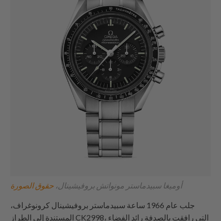
أوميغا سبيدماستر مونواتش بروفيشينال،
حقوق الصورة
جلب عام 1966 ساعة سبيدماستر بروفيشينال كرونوغراف،
المستندة إلى الطراز CK2998، التي رافقت بالصدفة رائد الفضاء