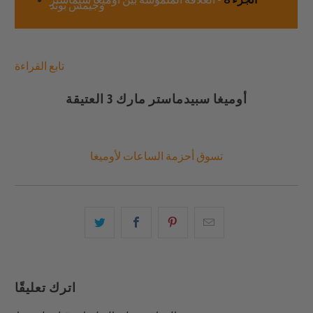
وجيمس بوند
تابع القراءة
أوميغا سبيدماستر مارك 3 العتيقة
تسوق أحزمة الساعات لأوميغا
البريد
شارك
شارك
شارك
الإلكتروني
هذا
هذا
هذا
هذا
على
على
على
إلى
بينتيريست
فيسبوك
تويتر
اترك تعليقًا
صديق