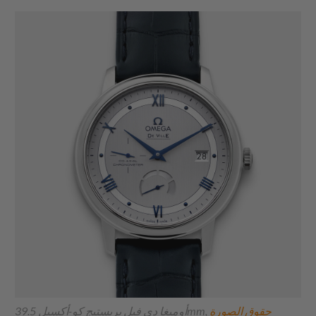
حقوق الصورة
أوميغا دي فيل بريستيج كو-أكسيل 39.5mm,