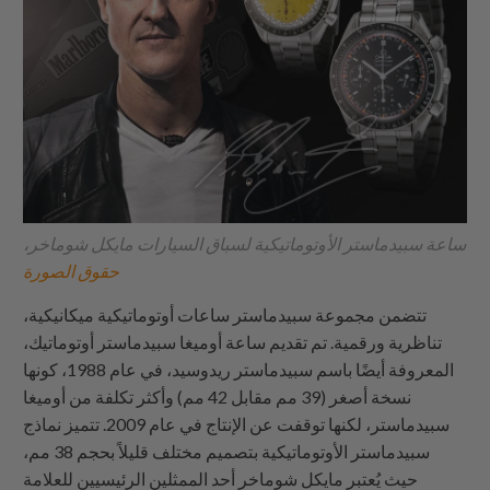
ساعة سبيدماستر الأوتوماتيكية لسباق السيارات مايكل شوماخر،
حقوق الصورة
تتضمن مجموعة سبيدماستر ساعات أوتوماتيكية ميكانيكية،
تناظرية ورقمية. تم تقديم ساعة أوميغا سبيدماستر أوتوماتيك،
المعروفة أيضًا باسم سبيدماستر ريدوسيد، في عام 1988، كونها
نسخة أصغر (39 مم مقابل 42 مم) وأكثر تكلفة من أوميغا
سبيدماستر، لكنها توقفت عن الإنتاج في عام 2009. تتميز نماذج
سبيدماستر الأوتوماتيكية بتصميم مختلف قليلاً بحجم 38 مم،
حيث يُعتبر مايكل شوماخر أحد الممثلين الرئيسيين للعلامة