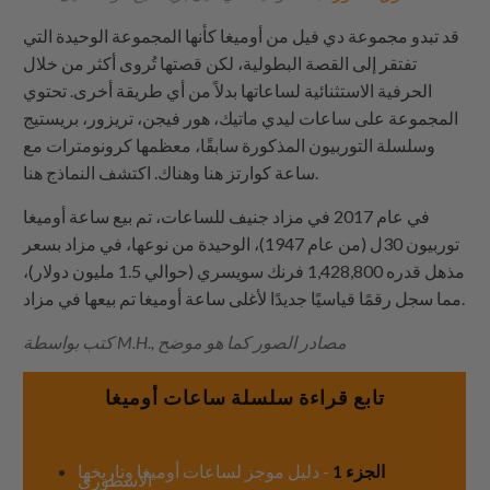
قد تبدو مجموعة دي فيل من أوميغا كأنها المجموعة الوحيدة التي
تفتقر إلى القصة البطولية، لكن قصتها تُروى أكثر من خلال
الحرفية الاستثنائية لساعاتها بدلاً من أي طريقة أخرى. تحتوي
المجموعة على ساعات ليدي ماتيك، هور فيجن، تريزور، بريستيج
وسلسلة التوربيون المذكورة سابقًا، معظمها كرونومترات مع
ساعة كوارتز هنا وهناك. اكتشف النماذج هنا.
في عام 2017 في مزاد جنيف للساعات، تم بيع ساعة أوميغا
توربيون 30ل (من عام 1947)، الوحيدة من نوعها، في مزاد بسعر
مذهل قدره 1,428,800 فرنك سويسري (حوالي 1.5 مليون دولار)،
مما سجل رقمًا قياسيًا جديدًا لأغلى ساعة أوميغا تم بيعها في مزاد.
كتب بواسطة M.H., مصادر الصور كما هو موضح
تابع قراءة سلسلة ساعات أوميغا
الجزء 1
- دليل موجز لساعات أوميغا وتاريخها
الأسطوري