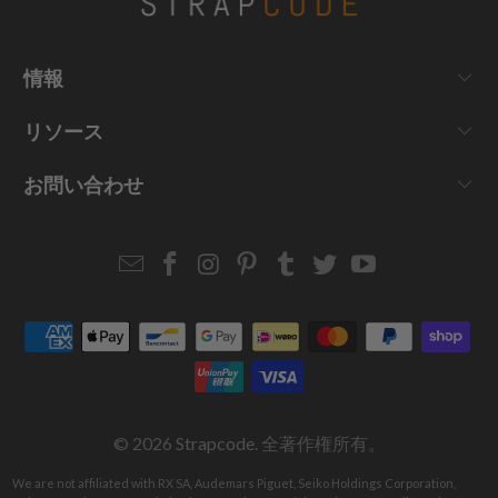
情報
リソース
お問い合わせ
Email
Strapcode
Strapcode
Strapcode
Strapcode
Strapcode
Strapcode
Strapcode
on
on
on
on
on
on
Facebook
Instagram
Pinterest
Tumblr
Twitter
YouTube
© 2026
Strapcode
. 全著作権所有。
We are not affiliated with RX SA, Audemars Piguet, Seiko Holdings Corporation,