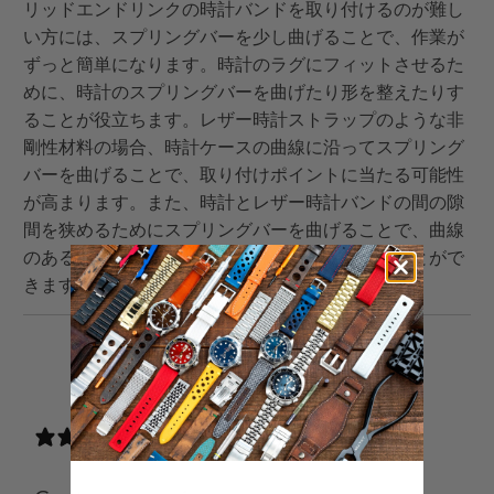
リッドエンドリンクの時計バンドを取り付けるのが難し
い方には、スプリングバーを少し曲げることで、作業が
ずっと簡単になります。時計のラグにフィットさせるた
めに、時計のスプリングバーを曲げたり形を整えたりす
ることが役立ちます。レザー時計ストラップのような非
剛性材料の場合、時計ケースの曲線に沿ってスプリング
バーを曲げることで、取り付けポイントに当たる可能性
が高まります。また、時計とレザー時計バンドの間の隙
間を狭めるためにスプリングバーを曲げることで、曲線
のある時計ケースにより自然にフィットさせることがで
きます。
こ
Facebook
Pinterest
こ
の
で
で
の
内
共
共
メ
0 reviews
容
有
有
ー
を
す
す
ル