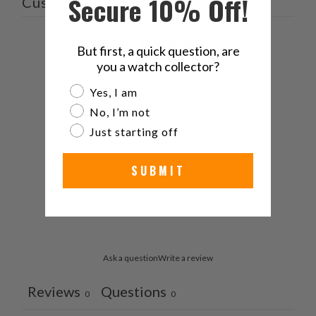
Secure 10% Off!
Customer reviews
Twitter
る
る
を
で
友
共
達
0
But first, a quick question, are
有
に
/ 5
you a watch collector?
0 reviews
す
送
Are you a watch collector?
Yes, I am
る
っ
5
0
%
て
No, I’m not
く
Just starting off
4
0
%
だ
3
0
%
さ
SUBMIT
い。
2
0
%
1
0
%
Ask a question
Write a review
Reviews
Questions
0
0