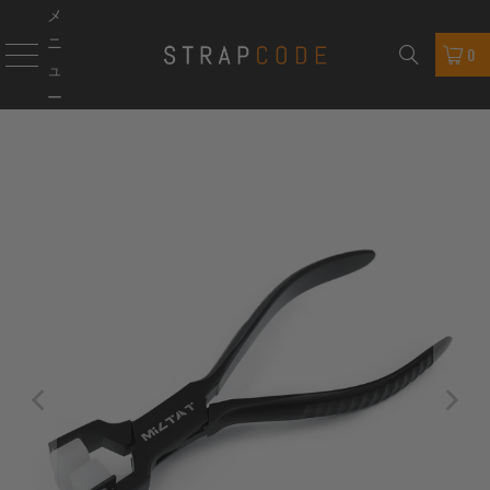
メ
ニ
0
ュ
ー