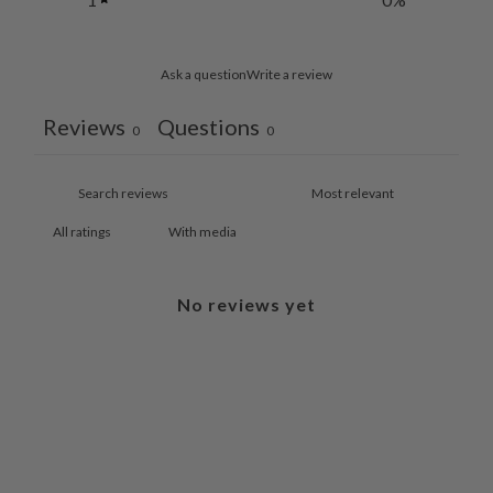
Ask a question
Write a review
Reviews
Questions
0
0
With media
No reviews yet