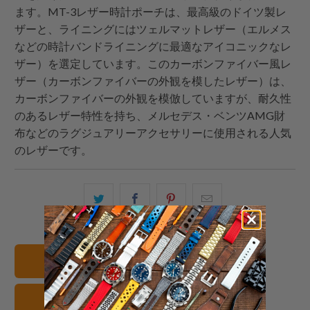
ます。MT-3レザー時計ポーチは、最高級のドイツ製レ
ザーと、ライニングにはツェルマットレザー（エルメス
などの時計バンドライニングに最適なアイコニックなレ
ザー）を選定しています。このカーボンファイバー風レ
ザー（カーボンファイバーの外観を模したレザー）は、
カーボンファイバーの外観を模倣していますが、耐久性
のあるレザー特性を持ち、メルセデス・ベンツAMG財
布などのラグジュアリーアクセサリーに使用される人気
のレザーです。
こ
Facebook
Pinterest
こ
の
で
で
の
内
共
共
メ
容
有
有
ー
すべてのバンドを見る
を
す
す
ル
Twitter
る
る
を
レザー 腕時計ストラップ
で
友