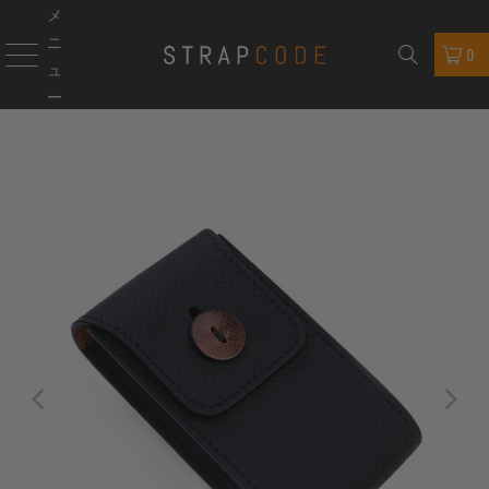
メ
ニ
0
ュ
ー