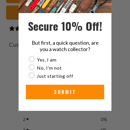
共
達
有
に
ブラック 腕時計ストラップ
す
送
Secure 10% Off!
る
っ
0 reviews
て
く
But first, a quick question, are
Customer reviews
だ
you a watch collector?
さ
Are you a watch collector?
Yes, I am
0
い。
No, I’m not
/ 5
0 reviews
Just starting off
5
0
%
SUBMIT
4
0
%
3
0
%
2
0
%
1
0
%