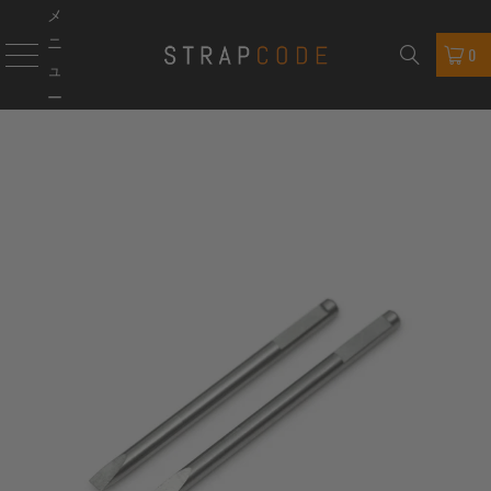
メ
ニ
0
ュ
ー