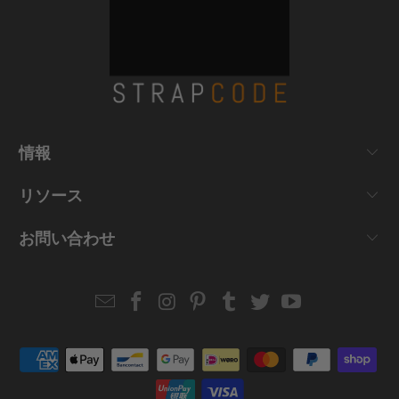
情報
リソース
お問い合わせ
Email
Strapcode
Strapcode
Strapcode
Strapcode
Strapcode
Strapcode
Strapcode
on
on
on
on
on
on
Facebook
Instagram
Pinterest
Tumblr
Twitter
YouTube