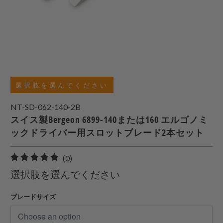
選択肢を選んでください
NT-SD-062-140-2B
スイス製Bergeon 6899-140または160 エルゴノミ
ックドライバー用スロットブレード2本セット
0
(0)
合
選択肢を選んでください
計
レ
ブレードサイズ
ビ
ュ