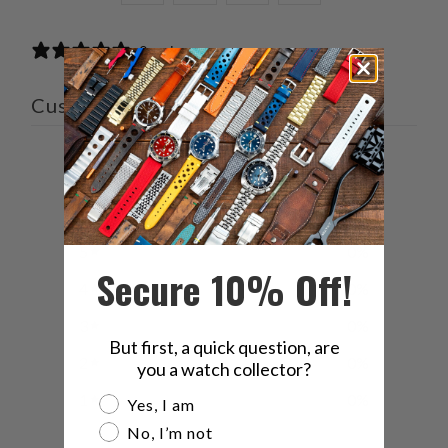
の
で
で
の
内
共
共
メ
0 reviews
容
有
有
ー
を
す
す
ル
Customer reviews
Twitter
る
る
を
で
友
共
達
0
有
に
/ 5
0 reviews
す
送
る
っ
5
0
%
て
Secure 10% Off!
く
4
0
%
だ
3
0
%
さ
But first, a quick question, are
い。
2
0
%
you a watch collector?
1
0
%
Are you a watch collector?
Yes, I am
No, I’m not