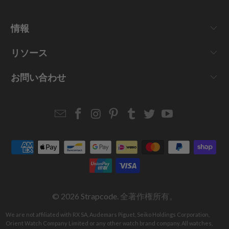
情報
リソース
お問い合わせ
Email
Strapcode
Strapcode
Strapcode
Strapcode
Strapcode
Strapcode
Strapcode
on
on
on
on
on
on
Facebook
Instagram
Pinterest
Tumblr
Twitter
YouTube
© 2026
Strapcode
. 全著作権所有。
We are not affiliated with RX SA, Audemars Piguet, Seiko Holdings Corporation,
Orient Watch Company Limited or any other watch brand company. All watches,