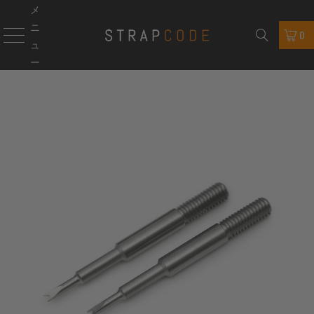
メ
ニ
0
ュ
ー