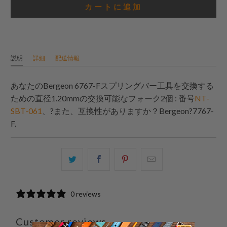
カートに追加
説明
詳細
配送情報
あなたのBergeon 6767-Fスプリングバー工具を交換する
ための直径1.20mmの交換可能なフォーク2個 : 番号
NT-
SBT-061
、?また、互換性がありますか？
Bergeon
?7767-
F.
こ
Facebook
Pinterest
こ
の
で
で
の
内
共
共
メ
0 reviews
容
有
有
ー
を
す
す
ル
Customer reviews
Twitter
る
る
を