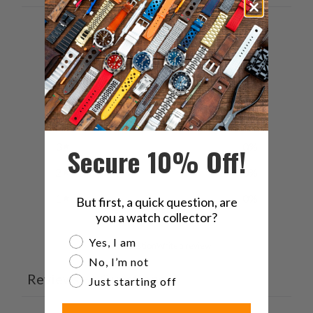
で
友
共
達
0
有
に
/ 5
0 reviews
す
送
る
っ
5
0
%
て
く
4
0
%
だ
3
0
%
Secure 10% Off!
さ
い。
2
0
%
1
0
%
But first, a quick question, are
you a watch collector?
Are you a watch collector?
Yes, I am
Ask a question
Write a review
No, I’m not
Reviews
Questions
Just starting off
0
0