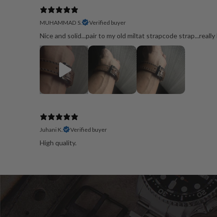
MUHAMMAD S.
Verified buyer
Nice and solid...pair to my old miltat strapcode strap...really l
Juhani K.
Verified buyer
High quality.