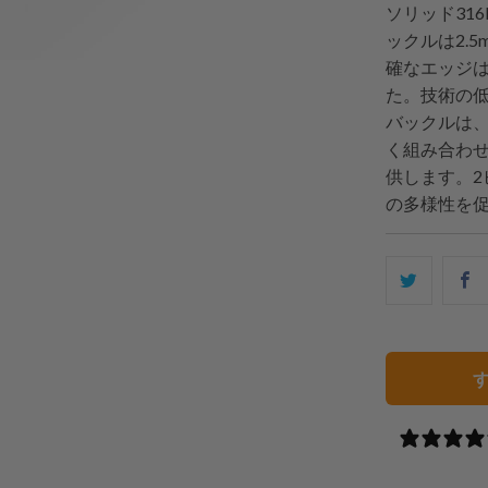
ソリッド31
ックルは2.
確なエッジ
た。技術の低
バックルは
く組み合わ
供します。
の多様性を
こ
F
の
内
容
を
Twitter
で
共