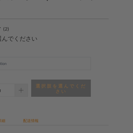
2
(2)
合
選んでください
計
レ
ビ
ュ
ー
選択肢を選んでくだ
さい
詳細
配送情報