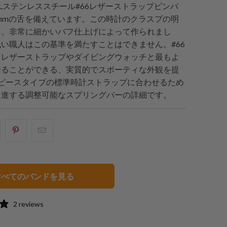
6Lステンレススチール#66レザーストラップピンバ
5mmの舌を備えています。この時計のクラスプの明
は、非常に細かいバフ仕上げによって作られまし
い職人はこの基準を満たすことはできません。#66
、レザーストラップやダイビングウォッチと最もよ
せることができる、実質的でスポーティな外観を提
2ピースタイプの標準時計ストラップに合わせるため
促進する調整可能なスプリングバーの詳細です。
acebook
Pinterest
こ
で
で
の
共
共
メ
有
有
ー
すべてのバンドを見る
す
す
ル
る
る
を
2 reviews
友
達