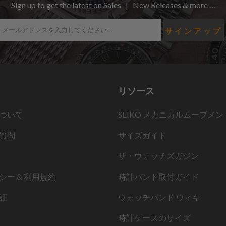
Sign up to get the latest on Sales | New Releases & more …
リソース
ついて
SEIKO メカニカルムーブメン
質問
サイズガイド
ザ・ウォッチズガジン
シー & 利用規約
時計バンド取付ガイド
証
ウォッチバンド ウィキ
時計ケースのサイズ