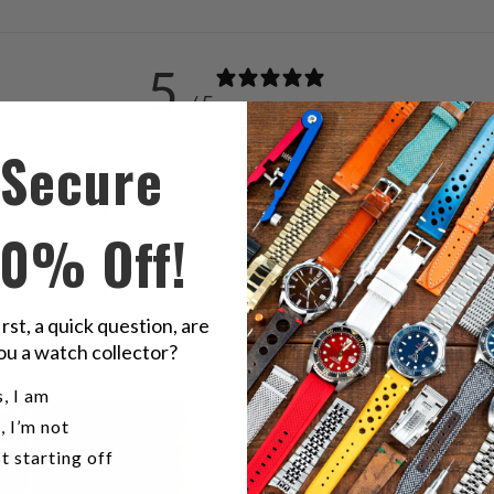
有
す
る
5
/ 5
2 reviews
Secure
5
100
%
4
0
%
10% Off!
3
0
%
2
0
%
irst, a quick question, are
1
0
%
ou a watch collector?
u a watch collector?
, I am
, I’m not
t starting off