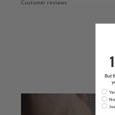
Customer reviews
But f
y
Are yo
Yes
No
Jus