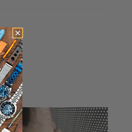
に
送
っ
て
く
だ
さ
い。