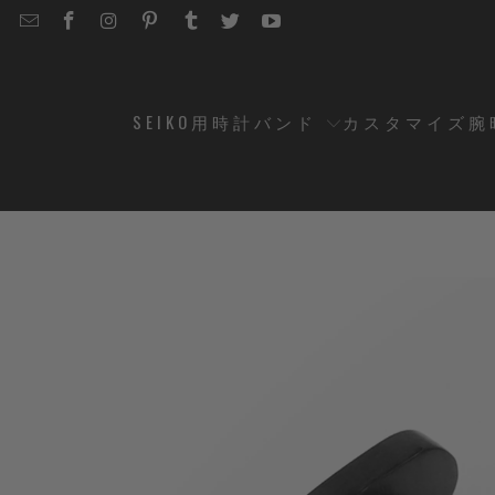
EMAIL
STRAPCODE
STRAPCODE
STRAPCODE
STRAPCODE
STRAPCODE
STRAPCODE
STRAPCODE
ON
ON
ON
ON
ON
ON
FACEBOOK
INSTAGRAM
PINTEREST
TUMBLR
TWITTER
YOUTUBE
SEIKO用時計バンド
カスタマイズ腕