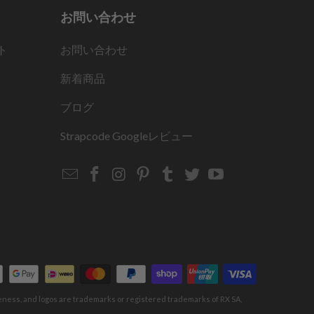
お問い合わせ
ト
お問い合わせ
新着商品
ブログ
Strapcode
Googleレビュー
Email
Strapcode
Strapcode
Strapcode
Strapcode
Strapcode
Strapcode
Strapcode
on
on
on
on
on
on
Facebook
Instagram
Pinterest
Tumblr
Twitter
YouTube
keness, and logos are trademarks or registered trademarks of RX SA,