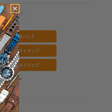
acebook
Pinterest
こ
で
で
の
共
共
メ
有
有
ー
20mm 腕時計バンド
す
す
ル
る
る
を
バー 腕時計ストラップ
友
達
に
レー 腕時計ストラップ
送
っ
0 reviews
て
く
だ
さ
い。