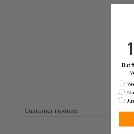
But f
y
Are yo
Yes
No
Jus
Customer reviews