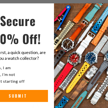
こ
F
Secure
の
内
容
10% Off!
を
Twitter
ラ
で
irst, a quick question, are
共
ou a watch collector?
有
グ
u a watch collector?
, I am
す
る
, I’m not
t starting off
SUBMIT
0