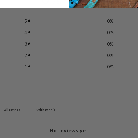
/ 5
0 reviews
5
0
%
4
0
%
3
0
%
2
0
%
1
0
%
With media
No reviews yet