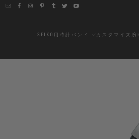
EMAIL
STRAPCODE
STRAPCODE
STRAPCODE
STRAPCODE
STRAPCODE
STRAPCODE
STRAPCODE
ON
ON
ON
ON
ON
ON
FACEBOOK
INSTAGRAM
PINTEREST
TUMBLR
TWITTER
YOUTUBE
SEIKO用時計バンド
カスタマイズ腕