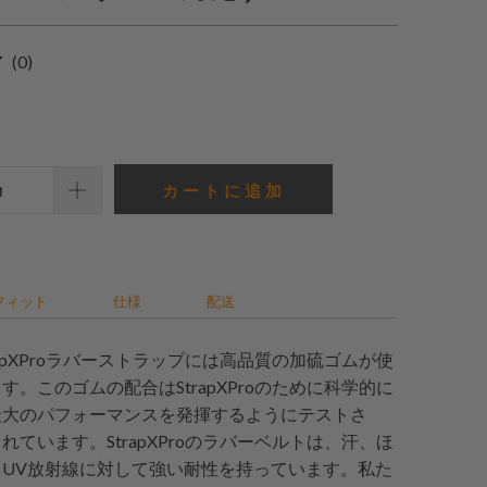
0
(0)
合
計
レ
ビ
カートに追加
ュ
ー
フィット
仕様
配送
rapXProラバーストラップには高品質の加硫ゴムが使
す。このゴムの配合はStrapXProのために科学的に
最大のパフォーマンスを発揮するようにテストさ
れています。StrapXProのラバーベルトは、汗、ほ
、UV放射線に対して強い耐性を持っています。私た