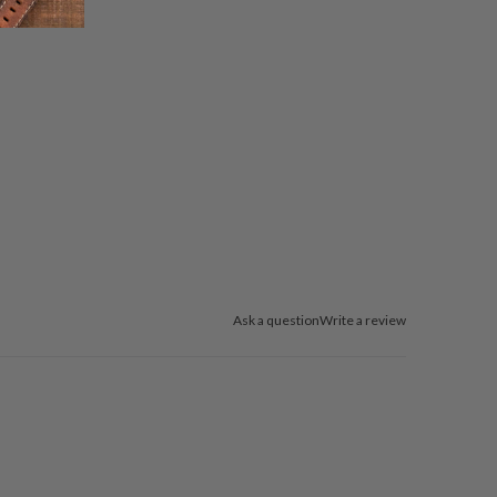
Ask a question
Write a review