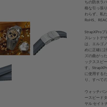
ちの防水ラ
格な引っ張
わらず、私たち
RoHS、R
StrapX
スレットデ
は、エルゴ
めに正確に計
ズの曲がっ
ックススピー
す。Stra
に使用する
り、すべて
ウォッチバ
ースピードタ
ヤル セイト