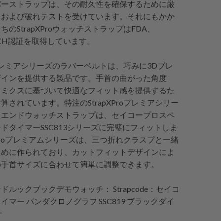
バーストラップは、その耐久性を確保するために厳
りおよび破れテストを受けています。それにもかか
のStrapXProウォッチストラップはFDA、
EACH認証を取得しています。
Proプレミアシリーズのラバーベルトは、巧みに3Dブレ
ザインを提供する製品です。手首の曲がった角度
ノミクスに基づいて快適なフィット感を提供するた
算されています。特注のStrapXProプレミアシリー
たエンドウォッチストラップは、セイコープロスペ
ドタイマーSSC813シリーズに完璧にフィットしま
pXProプレミアムシリーズは、三つ折れクラスプと一緒
ために作られており、カットフィットデザインによ
の手首サイズに合わせて簡単に調整できます。
ンドルックブックデモウォッチ：
Strapcode
：セイコ
イマー パンダクロノグラフ SSC819 ブラックダイ
ナ