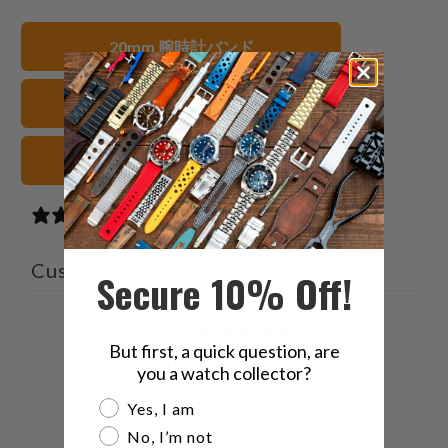
内
共
共
メ
容
有
有
ー
20mm 腕時計バンド
を
す
す
ル
Twitter
る
る
を
FKMラバー 腕時計ストラップ
で
友
共
達
有
に
オレンジ 腕時計ストラップ
す
送
る
っ
2 reviews
て
く
Customer reviews
Secure 10% Off!
だ
さ
5
い。
But first, a quick question, are
/ 5
2 reviews
you a watch collector?
Are you a watch collector?
Yes, I am
5
100
%
No, I’m not