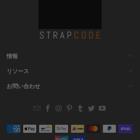
情報
リソース
お問い合わせ
Email
Strapcode
Strapcode
Strapcode
Strapcode
Strapcode
Strapcode
Strapcode
on
on
on
on
on
on
Facebook
Instagram
Pinterest
Tumblr
Twitter
YouTube