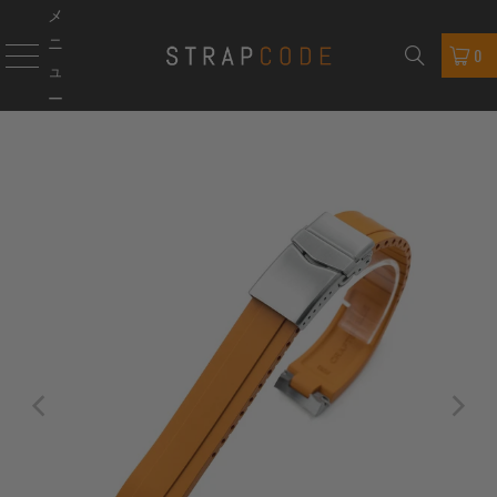
メ
ニ
0
ュ
ー