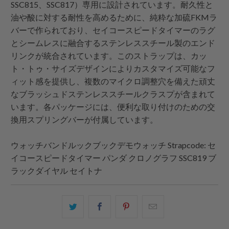
SSC815、SSC817）専用に設計されています。耐久性と
油や酸に対する耐性を高めるために、純粋な加硫FKMラ
バーで作られており、セイコースピードタイマーのラグ
とシームレスに融合するステンレススチール製のエンド
リンクが統合されています。このストラップは、カッ
ト・トゥ・サイズデザインによりカスタマイズ可能なフ
ィット感を提供し、複数のマイクロ調整穴を備えた頑丈
なブラッシュドステンレススチールクラスプが含まれて
います。各パッケージには、便利な取り付けのための交
換用スプリングバーが付属しています。
ウォッチバンドルックブックデモウォッチ
Strapcode
: セ
イコースピードタイマー パンダ クロノグラフ SSC819 ブ
ラックダイヤル セイトナ
こ
Facebook
Pinterest
こ
の
で
で
の