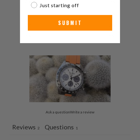
4
0
%
Just starting off
3
0
%
SUBMIT
2
0
%
1
0
%
Ask a question
Write a review
Reviews
Questions
2
1