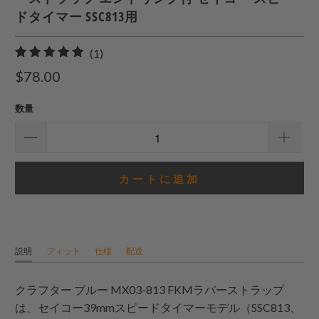
ドタイマー SSC813用
1
(1)
合
$78.00
計
レ
数量
ビ
ュ
ー
カートに追加
説明
フィット
仕様
配送
クラフター ブルー MX03-813 FKMラバーストラップ
は、セイコー39mmスピードタイマーモデル（SSC813、