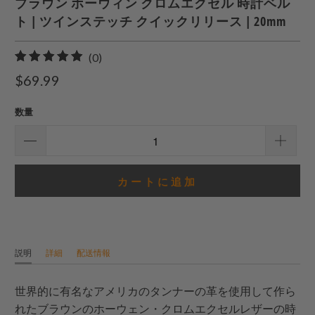
ブラウン ホーウィン クロムエクセル 時計ベル
ト | ツインステッチ クイックリリース | 20mm
0
(0)
合
$69.99
計
レ
数量
ビ
ュ
ー
カートに追加
説明
詳細
配送情報
世界的に有名なアメリカのタンナーの革を使用して作ら
れたブラウンのホーウェン・クロムエクセルレザーの時