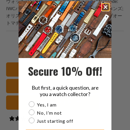
ウォッチバンドルックブックデモウォッチ:
Strapcode
:
IWCパイロットスピットファイアクロノグラフブロンズ;
オリスダイバーズヘリテージシックスティファイブオー
トマチックメンズウォッチ 733-7707-4064RS
こ
Facebook
Pinterest
こ
の
で
で
の
内
共
共
メ
容
有
有
ー
Secure 10% Off!
20mm 腕時計バンド
を
す
す
ル
Twitter
る
る
を
レザー 腕時計ストラップ
で
友
But first, a quick question, are
you a watch collector?
共
達
有
に
ブラウン 腕時計ストラップ
Are you a watch collector?
Yes, I am
す
送
No, I’m not
る
っ
0 reviews
Just starting off
て