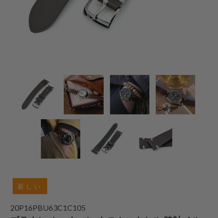
新しい
20P16PBU63C1C105