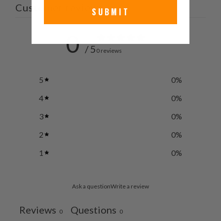
く
Customer reviews
SUBMIT
だ
さ
0
い。
/ 5
0 reviews
5
0
%
4
0
%
3
0
%
2
0
%
1
0
%
Ask a question
Write a review
Reviews
Questions
0
0