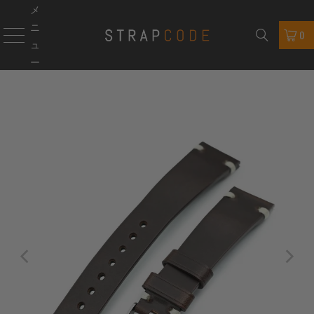
メ
ニ
0
ュ
ー