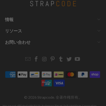
情報
リソース
お問い合わせ
Email
Strapcode
Strapcode
Strapcode
Strapcode
Strapcode
Strapcode
Strapcode
on
on
on
on
on
on
Facebook
Instagram
Pinterest
Tumblr
Twitter
YouTube
© 2026
Strapcode
. 全著作権所有。
We are not affiliated with RX SA, Audemars Piguet, Seiko Holdings Corporation,