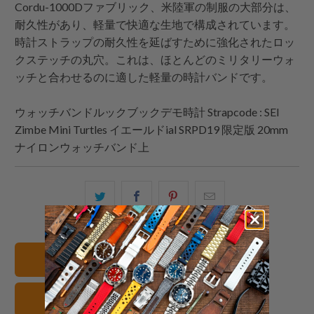
Cordu-1000Dファブリック、米陸軍の制服の大部分は、
耐久性があり、軽量で快適な生地で構成されています。
時計ストラップの耐久性を延ばすために強化されたロッ
クステッチの丸穴。これは、ほとんどのミリタリーウォ
ッチと合わせるのに適した軽量の時計バンドです。
ウォッチバンドルックブックデモ時計
Strapcode
: SEI
Zimbe Mini Turtles イエールドial SRPD19 限定版 20mm
ナイロンウォッチバンド上
こ
Facebook
Pinterest
こ
の
で
で
の
内
共
共
メ
容
有
有
ー
すべてのバンドを見る
を
す
す
ル
Twitter
る
る
を
キャンバス 腕時計ストラップ
で
友