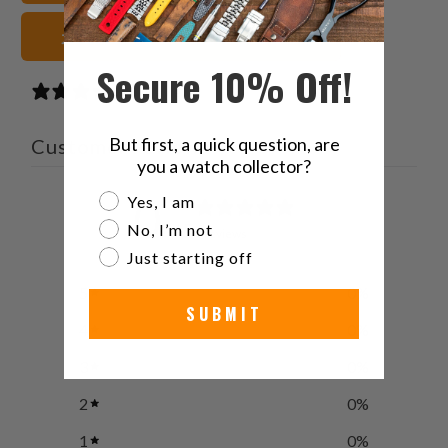
共
達
有
に
カモフラージュ 腕時計ストラップ
す
送
Secure 10% Off!
る
っ
0 reviews
て
く
But first, a quick question, are
Customer reviews
だ
you a watch collector?
さ
Are you a watch collector?
0
Yes, I am
い。
/ 5
No, I’m not
0 reviews
Just starting off
5
0
%
SUBMIT
4
0
%
3
0
%
2
0
%
1
0
%