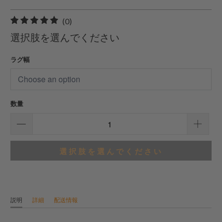
0
(0)
合
選択肢を選んでください
計
レ
ラグ幅
ビ
ュ
ー
数量
選択肢を選んでください
説明
詳細
配送情報