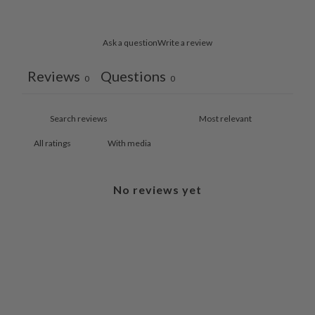
Ask a question
Write a review
Reviews
Questions
0
0
With media
No reviews yet