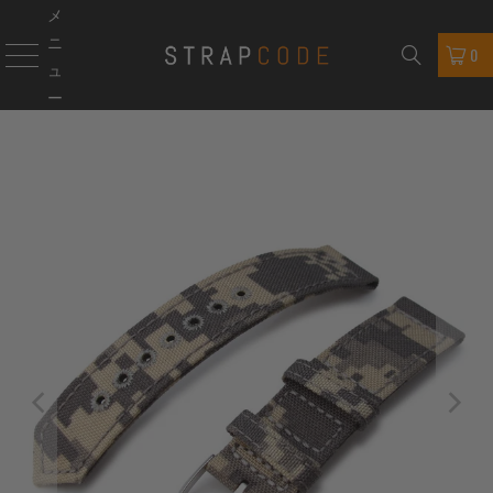
メ
ニ
0
ュ
ー