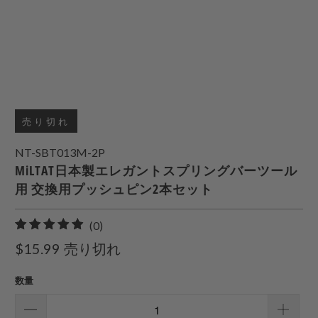
売り切れ
NT-SBT013M-2P
MiLTAT日本製エレガントスプリングバーツール
用 交換用プッシュピン2本セット
0
(0)
合
$15.99
売り切れ
計
レ
数量
ビ
ュ