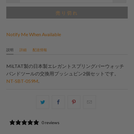
ー
売り切れ
Notify Me When Available
説明
詳細
配送情報
MiLTAT製の日本製エレガントスプリングバーウォッチ
バンドツールの交換用プッシュピン2個セットです。
NT-SBT-059M
.
こ
Facebook
Pinterest
こ
の
で
で
の
内
共
共
メ
0 reviews
容
有
有
ー
を
す
す
ル