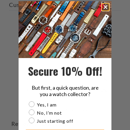
Customer reviews
Twitter
る
る
を
で
友
共
達
0
有
に
/ 5
0 reviews
す
送
る
っ
5
0
%
て
く
4
0
%
だ
Secure 10% Off!
3
0
%
さ
い。
2
0
%
But first, a quick question, are
1
0
%
you a watch collector?
Are you a watch collector?
Yes, I am
Ask a question
Write a review
No, I’m not
Just starting off
Reviews
Questions
0
0