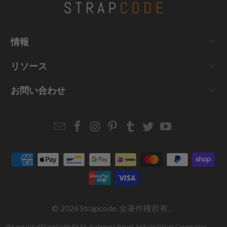
情報
リソース
お問い合わせ
Email
Strapcode
Strapcode
Strapcode
Strapcode
Strapcode
Strapcode
Strapcode
on
on
on
on
on
on
Facebook
Instagram
Pinterest
Tumblr
Twitter
YouTube
© 2026
Strapcode
. 全著作権所有。
We are not affiliated with RX SA, Audemars Piguet, Seiko Holdings Corporation,