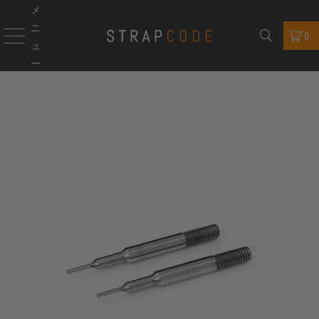
メ
ニ
0
ュ
ー