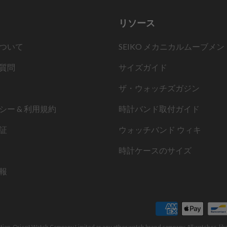
リソース
ついて
SEIKO メカニカルムーブメン
質問
サイズガイド
ザ・ウォッチズガジン
シー & 利用規約
時計バンド取付ガイド
証
ウォッチバンド ウィキ
時計ケースのサイズ
報
ation, Orient Watch Company Limited or any other watch brand company. All watches, li