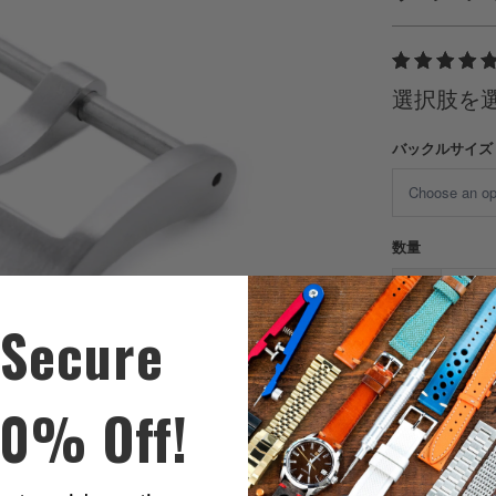
選択肢を
バックルサイズ
数量
Secure
10% Off!
説明
ソリッド31
ックルは、2