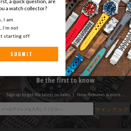
irst, a quick question, are
ルは、流線
ou a watch collector?
られていま
u a watch collector?
, I am
時計やスポ
, I’m not
t starting off
こ
F
の
SUBMIT
内
容
を
Be the first to know
Twitter
で
共
Sign up to get the latest on Sales | New Releases & more …
有
す
る