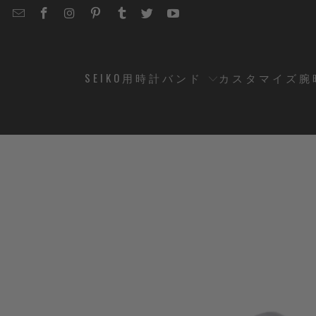
EMAIL
STRAPCODE
STRAPCODE
STRAPCODE
STRAPCODE
STRAPCODE
STRAPCODE
STRAPCODE
ON
ON
ON
ON
ON
ON
FACEBOOK
INSTAGRAM
PINTEREST
TUMBLR
TWITTER
YOUTUBE
SEIKO用時計バンド
カスタマイズ腕