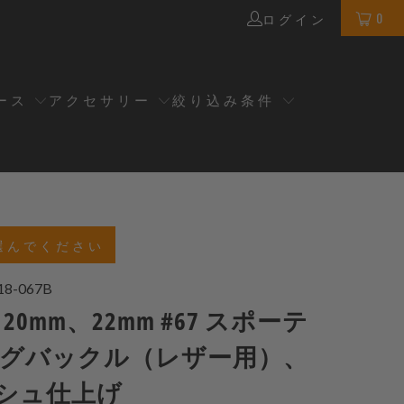
0
ログイン
ース
アクセサリー
絞り込み条件
選んでください
18-067B
、20mm、22mm #67 スポーテ
ングバックル（レザー用）、
シュ仕上げ