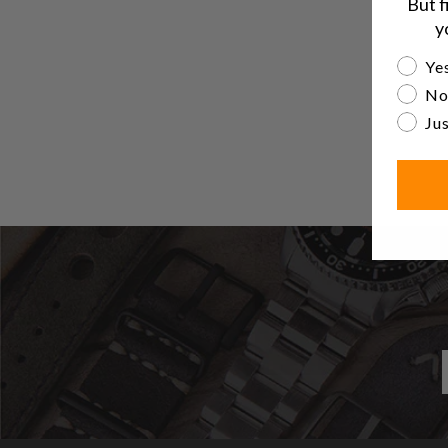
But f
y
Are yo
Yes
No
Jus