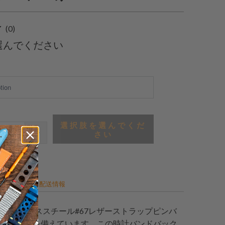
0
(0)
合
選んでください
計
レ
ビ
ュ
ー
選択肢を選んでくだ
さい
詳細
配送情報
6Lステンレススチール#67レザーストラップピンバ
.5mmの舌を備えています。この時計バンドバック