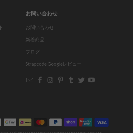
だ
お問い合わせ
さ
い。
ト
お問い合わせ
新着商品
ブログ
Strapcode
Googleレビュー
Email
Strapcode
Strapcode
Strapcode
Strapcode
Strapcode
Strapcode
Strapcode
on
on
on
on
on
on
Facebook
Instagram
Pinterest
Tumblr
Twitter
YouTube
keness, and logos are trademarks or registered trademarks of RX SA,