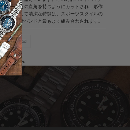
型の形状と角の直角を持つようにカットされ、形作
す。整然として清潔な特徴は、スポーツスタイルの
ーティな時計バンドと最もよく組み合わされます。
acebook
Pinterest
こ
で
で
の
共
共
メ
0 reviews
有
有
ー
す
す
ル
る
る
を
友
達
に
送
っ
て
く