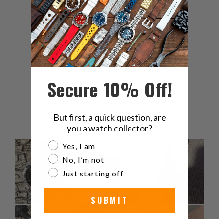
4.2
/ 5
13 reviews
い。
5
62
%
4
8
%
3
23
%
Secure 10% Off!
2
8
%
1
0
%
But first, a quick question, are
you a watch collector?
Are you a watch collector?
Yes, I am
No, I’m not
Just starting off
SUBMIT