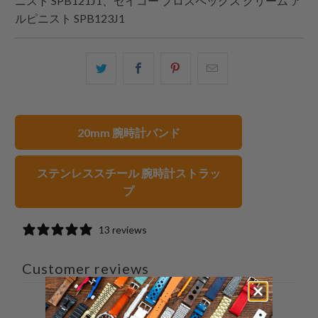
ニスト SPB121J1、セイコー プロスペックス クリーム ア
ルピニスト SPB123J1
こ
Facebook
Pinterest
こ
の
で
で
の
内
共
共
メ
容
有
有
ー
20mm 腕時計バンド
を
す
す
ル
Twitter
る
る
を
ステンレススチール 腕時計ストラッ
で
友
プ
共
達
有
に
す
送
13 reviews
る
っ
て
Customer reviews
く
だ
さ