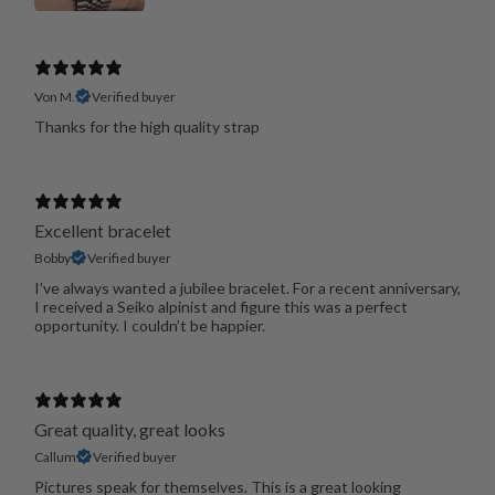
Von M.
Verified buyer
Thanks for the high quality strap
Excellent bracelet
Bobby
Verified buyer
I’ve always wanted a jubilee bracelet. For a recent anniversary,
I received a Seiko alpinist and figure this was a perfect
opportunity. I couldn’t be happier.
Great quality, great looks
Callum
Verified buyer
Pictures speak for themselves. This is a great looking