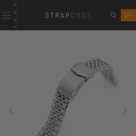
メ
ニ
0
ュ
ー