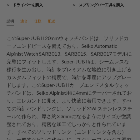
ドライバーを購入
スプリングバー工具を購入
説明
適合
仕様
配送
このSuper-JUB II 20mmウォッチバンドは、ソリッドカ
ーブエンドピースを備えており、Seiko Automatic
Alpinist Watch SARB013、SARB015、SARB017モデルに
完璧にフィットします。Super-JUB IIは、シームレスな
移行を生み出し、時計をプレミアムな地位に引き上げる
カスタムフィットの精度で、時計を即座にアップグレー
ドします。このSuper-JUB IIカーブエンドメタルウォッ
チバンドは、Seiko Alpinist用に4mmにテーパーされてお
り、エレガントに見え、より快適に着用できます。すべ
ての時計バンドリンクは、ソリッド316Lステンレススチ
ールで作られ、厚さ約3.3mmになるようにサイズが微調
整されており、精密な加工でしっかりと作られていま
す。すべてのソリッドリンク（エンドリンクを含む）
は、一般的なピンの代わりに、スクリーフィックス調整