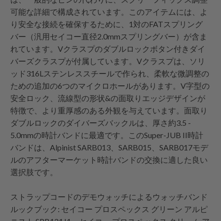
可能な詳細で構成されています。このアイテムには、よ
り安全な接続を確保するために、1対のFATスプリング
バー（汎用セイコー直径2.0mmスプリングバー）が含ま
れています。Vクラスプのダブルロックボタン付きダイ
バーズクラスプが付属しています。Vクラスプは、ソリ
ッド316Lステンレススチールで作られ、柔軟な微調整の
ための追加の6つのマイクロホールがあります。V字型の
安全ロック、流線型の形状&の面取りエッジデザインが
特徴で、より重厚感のある外観を与えています。面取り
ダブルロックのダイバーズバックルは、厚さ約3.5 -
5.0mmの時計バンドに最適です。このSuper-JUB II時計
バンドは、Alpinist SARB013、SARB015、SARB017モデ
ルのアフターマーケット時計バンドの交換に適した良い
選択肢です。
ストラップコードのデモウォッチによるウォッチバンド
ルックブック: セイコー プロスペックス グリーン アルピ