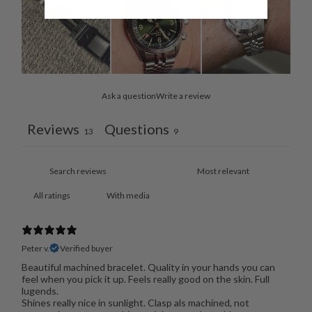
Ask a question
Write a review
Reviews
Questions
13
9
With media
Peter v.
Verified buyer
Beautiful machined bracelet. Quality in your hands you can
feel when you pick it up. Feels really good on the skin. Full
lugends.
Shines really nice in sunlight. Clasp als machined, not