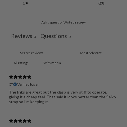
1
0
%
Ask a question
Write a review
Reviews
Questions
3
0
With media
CT
Verified buyer
The links are great but the clasp is very stiff to operate,
giving it a cheap feel. That said it looks better than the Seiko
strap so I’m keeping it.