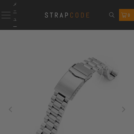
メ
ニ
0
ュ
ー