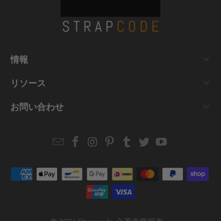
情報
リソース
お問い合わせ
Email
Strapcode
Strapcode
Strapcode
Strapcode
Strapcode
Strapcode
Strapcode
on
on
on
on
on
on
Facebook
Instagram
Pinterest
Tumblr
Twitter
YouTube