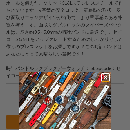
ホールを備えた、ソリッド316Lステンレススチールで作
られています。V字型の安全ロック、流線型の形状、及
び面取りエッジデザインが特徴で、より重厚感のある外
観を与えます。面取りダブルロックのダイバーズバック
ルは、厚さ約3.5 - 5.0mmの時計バンドに最適です。セイ
コー5 GMTをアップグレードするためのしっかりとした
作りのブレスレットをお探しですか？この時計バンドは
あなたにとって素晴らしい選択です！
時計バンドルックブックデモウォッチ：
Strapcode
：セ
イコー5スポーツGMT SSK003K1 ブルー
こ
Facebook
Pinterest
こ
の
で
で
の
内
共
共
メ
容
有
有
ー
22mm 腕時計バンド
を
す
す
ル