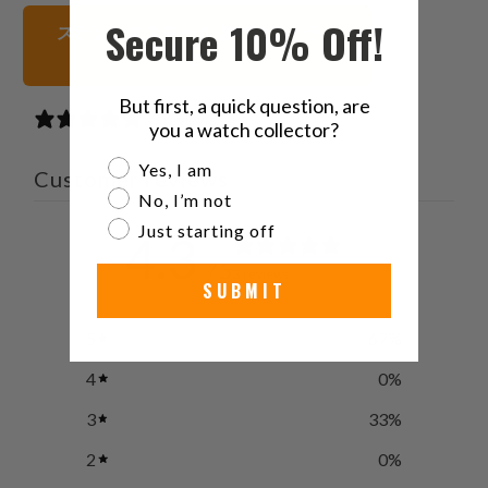
Twitter
る
る
を
Secure 10% Off!
ステンレススチール 腕時計ストラッ
で
友
プ
共
達
有
に
But first, a quick question, are
す
送
3 reviews
you a watch collector?
る
っ
Are you a watch collector?
Yes, I am
て
Customer reviews
く
No, I’m not
だ
Just starting off
4.3
さ
/ 5
3 reviews
い。
SUBMIT
5
67
%
4
0
%
3
33
%
2
0
%