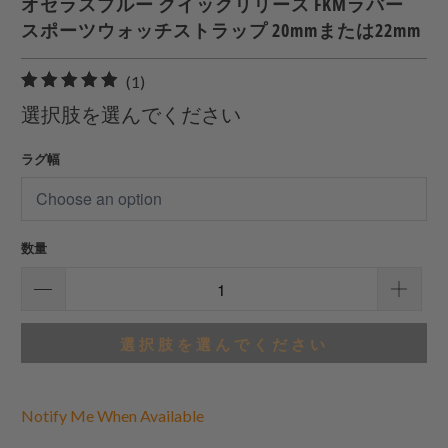
オセラスブルー クイックリリース FKMラバー
スポーツウォッチストラップ 20mmまたは22mm
1
(1)
合
選択肢を選んでください
計
レ
ラグ幅
ビ
ュ
ー
数量
選択肢を選んでください
Notify Me When Available