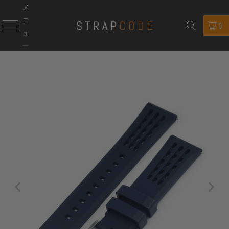
メ
ニ
0
ュ
ー