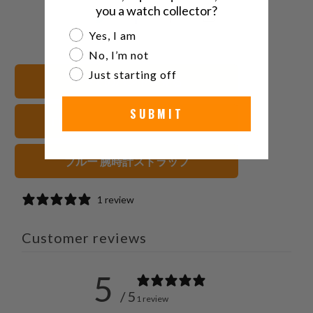
you a watch collector?
こ
Facebook
Pinterest
こ
Are you a watch collector?
Yes, I am
の
で
で
の
内
共
共
メ
No, I’m not
容
有
有
ー
Just starting off
すべてのバンドを見る
を
す
す
ル
Twitter
る
る
を
SUBMIT
FKMラバー 腕時計ストラップ
で
友
共
達
有
に
ブルー 腕時計ストラップ
す
送
る
っ
1 review
て
く
Customer reviews
だ
さ
5
い。
/ 5
1 review