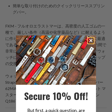
簡単な取り付けのためのクイックリリーススプリン
グバー。
FKM - フルオロエラストマーは、高密度の人工ゴムの一
種で、厳しい条件（高温や化学薬品など）に耐えるよう
に作られています。防水性があり、屋外での使用に最適
であるため、FKMストラップはダイバーや冒険者の間で
非常に人気があります。確かに、これはダイビングウォ
ッチに非常によく合う最高のゴム製ウォッチストラップ
の交換品の一つです。
ウォッチバンドルックブックデモウォッチ：
Strapcode
：セイコー SPB149 プロスペックス ダイバー
62MAS リイシュー 限定5500個、ジャガー・ルクルト マ
Secure 10% Off!
スターコンプレッサー ダイバー クロノグラフ チタン
Q186T670
But first, a quick question, are