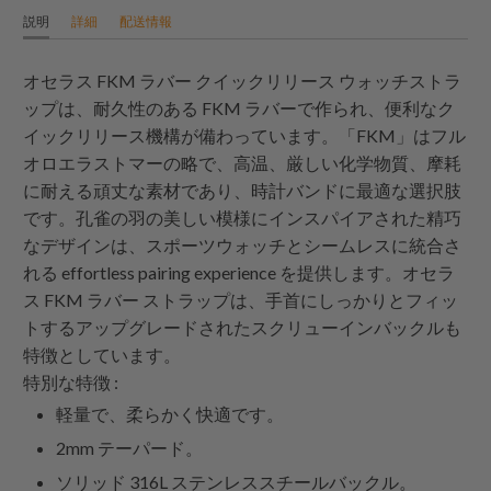
説明
詳細
配送情報
オセラス FKM ラバー クイックリリース ウォッチストラ
ップは、耐久性のある FKM ラバーで作られ、便利なク
イックリリース機構が備わっています。「FKM」はフル
オロエラストマーの略で、高温、厳しい化学物質、摩耗
に耐える頑丈な素材であり、時計バンドに最適な選択肢
です。孔雀の羽の美しい模様にインスパイアされた精巧
なデザインは、スポーツウォッチとシームレスに統合さ
れる effortless pairing experience を提供します。オセラ
ス FKM ラバー ストラップは、手首にしっかりとフィッ
トするアップグレードされたスクリューインバックルも
特徴としています。
特別な特徴 :
軽量で、柔らかく快適です。
2mm テーパード。
ソリッド 316L ステンレススチールバックル。