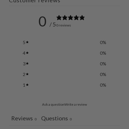
だ
さ
0
い。
/ 5
0 reviews
5
0
%
4
0
%
3
0
%
2
0
%
1
0
%
Ask a question
Write a review
Reviews
Questions
0
0