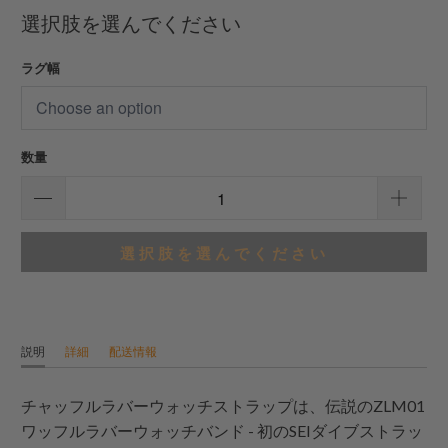
合
選択肢を選んでください
計
レ
ラグ幅
ビ
ュ
ー
数量
選択肢を選んでください
説明
詳細
配送情報
チャッフルラバーウォッチストラップは、伝説のZLM01
ワッフルラバーウォッチバンド - 初のSEIダイブストラッ