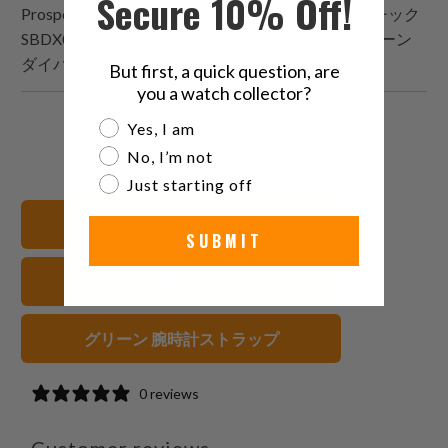
Secure 10% Off!
Prospex Marinemaster MM300 ダイバーオートマチック
SBDX017、SEI King Turtle Prospex SRPE05K1 グリーン
ダイバーセラミックインサート
But first, a quick question, are
you a watch collector?
Are you a watch collector?
Yes, I am
こ
Facebook
Pinterest
こ
No, I’m not
の
で
で
の
Just starting off
内
共
共
メ
容
有
有
ー
すべてのバンドを見る
を
す
す
ル
SUBMIT
Twitter
る
る
を
FKMラバー 腕時計ストラップ
で
友
共
達
有
に
グリーン 腕時計ストラップ
す
送
る
っ
0 reviews
て
く
Customer reviews