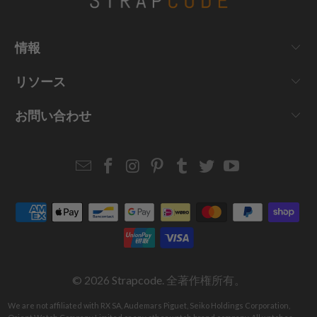
情報
リソース
お問い合わせ
Email
Strapcode
Strapcode
Strapcode
Strapcode
Strapcode
Strapcode
Strapcode
on
on
on
on
on
on
Facebook
Instagram
Pinterest
Tumblr
Twitter
YouTube
© 2026
Strapcode
. 全著作権所有。
We are not affiliated with RX SA, Audemars Piguet, Seiko Holdings Corporation,