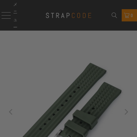
メ
ニ
0
ュ
ー