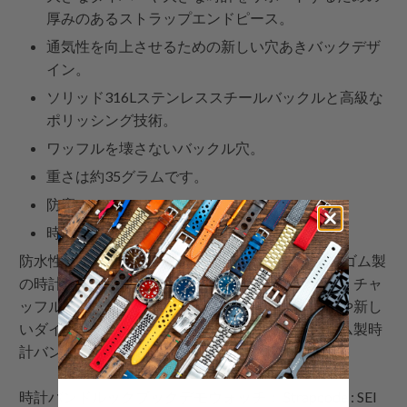
厚みのあるストラップエンドピース。
通気性を向上させるための新しい穴あきバックデザ
イン。
ソリッド316Lステンレススチールバックルと高級な
ポリッシング技術。
ワッフルを壊さないバックル穴。
重さは約35グラムです。
防塵。
時計バンドキーパーリテイナー。
防水性があり、屋外での使用に最適なため、FKMゴム製
の時計バンドはダイバーに非常に人気があります。チャ
ッフルゴム製の時計ストラップは、ヴィンテージや新し
いダイビングウォッチにうまく適合する最高のゴム製時
計バンドの代替品の一つです。
時計バンドルックブックデモウォッチ：
Strapcode
: SEI