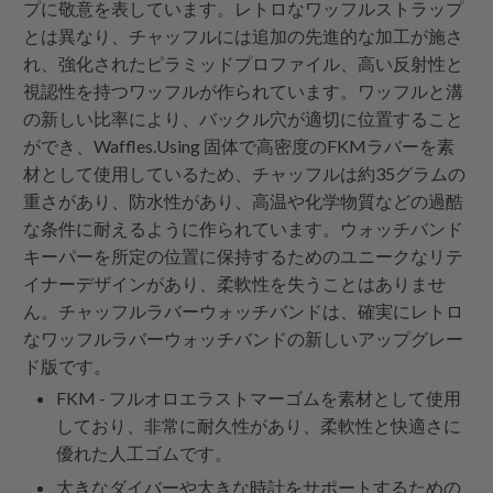
プに敬意を表しています。レトロなワッフルストラップ
とは異なり、チャッフルには追加の先進的な加工が施さ
れ、強化されたピラミッドプロファイル、高い反射性と
視認性を持つワッフルが作られています。ワッフルと溝
の新しい比率により、バックル穴が適切に位置すること
ができ、Waffles.Using 固体で高密度のFKMラバーを素
材として使用しているため、チャッフルは約35グラムの
重さがあり、防水性があり、高温や化学物質などの過酷
な条件に耐えるように作られています。ウォッチバンド
キーパーを所定の位置に保持するためのユニークなリテ
イナーデザインがあり、柔軟性を失うことはありませ
ん。チャッフルラバーウォッチバンドは、確実にレトロ
なワッフルラバーウォッチバンドの新しいアップグレー
ド版です。
FKM - フルオロエラストマーゴムを素材として使用
しており、非常に耐久性があり、柔軟性と快適さに
優れた人工ゴムです。
大きなダイバーや大きな時計をサポートするための