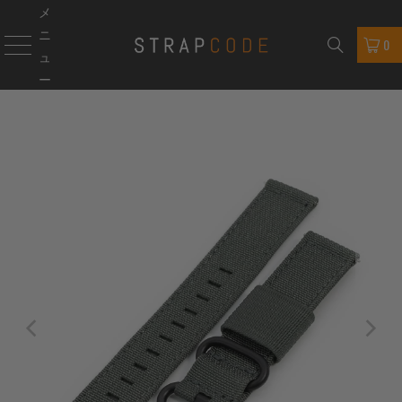
メ
ニ
0
ュ
ー