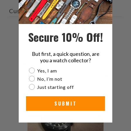
す
送
る
っ
Customer reviews
て
く
5
だ
Secure 10% Off!
/ 5
1 review
さ
い。
But first, a quick question, are
5
100
%
you a watch collector?
4
0
%
Are you a watch collector?
Yes, I am
3
0
%
No, I’m not
2
0
%
Just starting off
1
0
%
SUBMIT