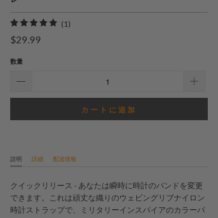
1
(1)
合
$29.99
計
レ
数量
ビ
ュ
ー
カートに追加
説明
詳細
配送情報
クイックリリース - あなたは瞬時に時計のバンドを変更
できます。これは頑丈な織りのウェビングリブナイロン
時計ストラップで、ミリタリーインスパイアのカラーバ