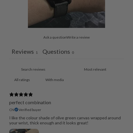
Ask a question
Write a review
Reviews
Questions
1
0
With media
perfect combination
CN
Verified buyer
I like the colour shade of olive green canvas wrapped around
your wrist, thick enough and it looks great!