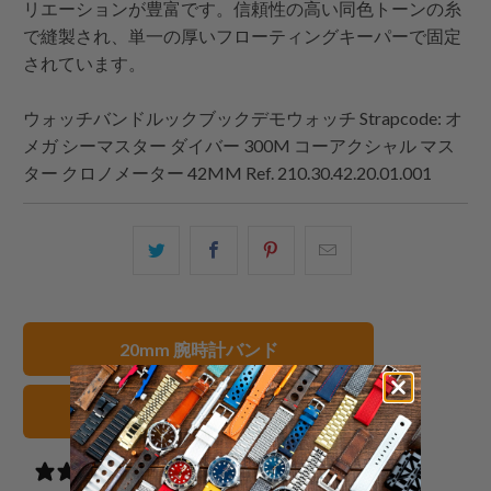
リエーションが豊富です。信頼性の高い同色トーンの糸
で縫製され、単一の厚いフローティングキーパーで固定
されています。
ウォッチバンドルックブックデモウォッチ
Strapcode
: オ
メガ シーマスター ダイバー 300M コーアクシャル マス
ター クロノメーター 42MM Ref. 210.30.42.20.01.001
こ
Facebook
Pinterest
こ
の
で
で
の
内
共
共
メ
容
有
有
ー
20mm 腕時計バンド
を
す
す
ル
Twitter
る
る
を
グレー 腕時計ストラップ
で
友
共
達
有
に
1 review