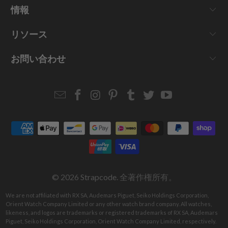
情報
リソース
お問い合わせ
Email
Strapcode
Strapcode
Strapcode
Strapcode
Strapcode
Strapcode
Strapcode
on
on
on
on
on
on
Facebook
Instagram
Pinterest
Tumblr
Twitter
YouTube
© 2026
Strapcode
. 全著作権所有。
We are not affiliated with RX SA, Audemars Piguet, Seiko Holdings Corporation,
Orient Watch Company Limited or any other watch brand company. All watches,
likeness, and logos are trademarks or registered trademarks of RX SA, Audemars
Piguet, Seiko Holdings Corporation, Orient Watch Company Limited, respectively.