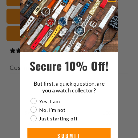
を
す
す
ル
Twitter
る
る
を
レザー 腕時計ストラップ
で
友
共
達
有
に
ブラウン 腕時計ストラップ
す
送
る
っ
1 review
て
Secure 10% Off!
く
Customer reviews
だ
さ
But first, a quick question, are
5
い。
you a watch collector?
/ 5
1 review
Are you a watch collector?
Yes, I am
No, I’m not
5
100
%
Just starting off
4
0
%
SUBMIT
3
0
%