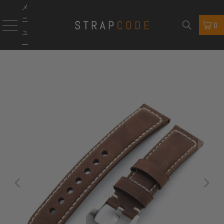
メ
ニ
0
ュ
ー