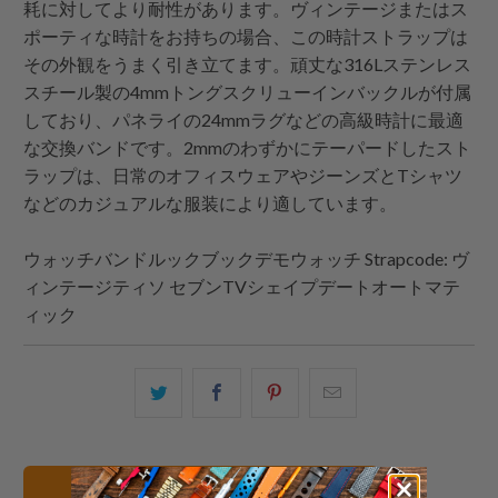
耗に対してより耐性があります。ヴィンテージまたはス
ポーティな時計をお持ちの場合、この時計ストラップは
その外観をうまく引き立てます。頑丈な316Lステンレス
スチール製の4mmトングスクリューインバックルが付属
しており、パネライの24mmラグなどの高級時計に最適
な交換バンドです。2mmのわずかにテーパードしたスト
ラップは、日常のオフィスウェアやジーンズとTシャツ
などのカジュアルな服装により適しています。
ウォッチバンドルックブックデモウォッチ
Strapcode
: ヴ
ィンテージティソ セブンTVシェイプデートオートマテ
ィック
こ
Facebook
Pinterest
こ
の
で
で
の
内
共
共
メ
容
有
有
ー
24mm 腕時計バンド