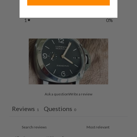
2
0
%
1
0
%
Ask a question
Write a review
Reviews
Questions
1
0