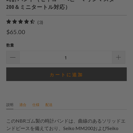
200＆ミニタートル対応）
3
(3)
合
$65.00
計
レ
数量
ビ
ュ
ー
カートに追加
説明
適合
仕様
配送
このNBRゴム製の時計バンドは、曲線のあるソリッドエ
ンドピースを備えており、Seiko MM200およびSeiko