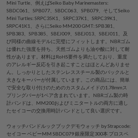
Mini Turtle、例えばSeiko Baby Marinemasters:
SBDC061、SPB077、SBDC063、SPB079、そしてSeiko
Mini Turtles: SRPC35K1、SRPC37K1、SRPC39K1、
SRPC41K1、さらにSeiko MM200 GMT: SPB381、
SPB383、SPB385、SBEJ009、SBEJ013、SBEJ011、及
び同様の曲線モデルに完璧にフィットします。NBRゴム
は優れた強度を持ち、天然ゴムよりも油や酸に対して耐
性があります。材料はRoHS要件を満たしており、重度
のアレルギー反応を引き起こすことはほとんどありませ
ん。しっかりとしたステンレススチール製のバックルと
大きなキーパーが付属しています。この商品には、簡単
で安全な取り付けのためのカスタムメイドの1.78mmス
プリングバーが1ペア含まれています。NBRゴム製の時
計バンドは、MM200およびミニタートルの両方に適し
たセイコーの交換用時計バンドとして良い選択です。
ウォッチバンドルックブックデモウォッチ by
Strapcode
:
セイコー ベビーMM SBDC079 銀座限定300本 プロスペ