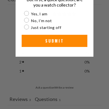
だ
you a watch collector?
さ
4.7
Are you a watch collector?
Yes, I am
い。
/ 5
No, I’m not
3 reviews
Just starting off
5
67
%
SUBMIT
4
33
%
3
0
%
2
0
%
1
0
%
Ask a question
Write a review
Reviews
Questions
3
1