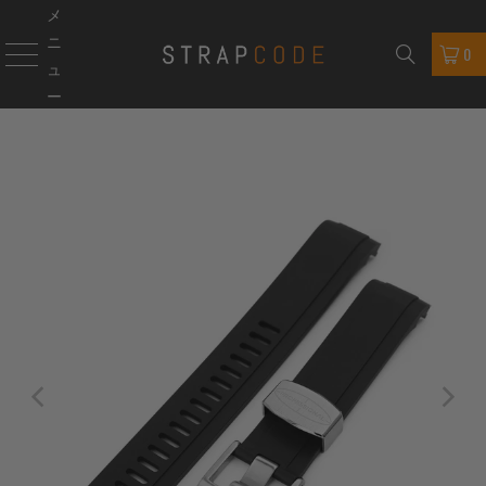
メ
ニ
0
ュ
ー