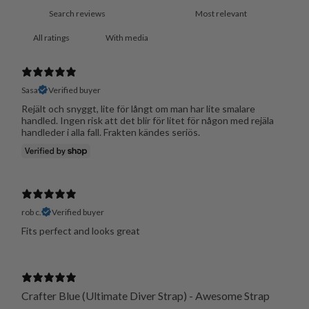
With media
Sasa
Verified buyer
Rejält och snyggt, lite för långt om man har lite smalare
handled. Ingen risk att det blir för litet för någon med rejäla
handleder i alla fall. Frakten kändes seriös.
rob c.
Verified buyer
Fits perfect and looks great
Crafter Blue (Ultimate Diver Strap) - Awesome Strap