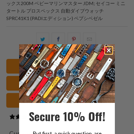
ックス200M ベビーマリンマスター JDM;
セイコー
ミニ
タートル プロスペックス 自動ダイブウォッチ
SPRC41K1 (PADIエディション) ペプシベゼル
こ
Facebook
Pinterest
こ
の
で
で
の
内
共
共
メ
容
有
有
ー
20mm 腕時計バンド
を
す
す
ル
Twitter
る
る
を
ラバー 腕時計ストラップ
で
友
共
達
有
に
ブラック 腕時計ストラップ
す
送
Secure 10% Off!
る
っ
3 reviews
て
く
Customer reviews
But first, a quick question, are