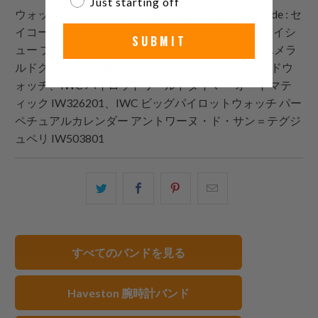
Just starting off
ウォッチバンドルックブックデモウォッチ
Strapcode
: セ
イコー SPB147 プロスペックス ダイバー 62MAS リイシ
SUBMIT
ュー ブラックダイヤル、シチズン NK0002-14W エメラ
ルドグリーン 60時間パワーリザーブ ローズゴールドウ
ォッチ、IWC パイロットワールドタイマー オートマテ
ィック IW326201、IWC ビッグパイロットウォッチ パー
ペチュアルカレンダー アントワーヌ・ド・サン＝テグジ
ュペリ IW503801
こ
Facebook
Pinterest
こ
の
で
で
の
内
共
共
メ
容
有
有
ー
すべてのバンドを見る
を
す
す
ル
Twitter
る
る
を
Haveston 腕時計バンド
で
友
共
達