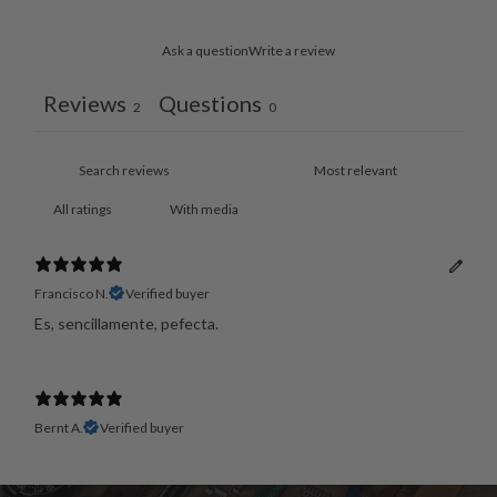
Ask a question
Write a review
Reviews
Questions
2
0
With media
Francisco N.
Verified buyer
Es, sencillamente, pefecta.
Bernt A.
Verified buyer