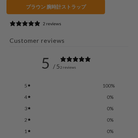
有
に
ブラウン 腕時計ストラップ
す
送
る
っ
2 reviews
て
く
Customer reviews
だ
さ
5
い。
/ 5
2 reviews
5
100
%
4
0
%
3
0
%
2
0
%
1
0
%