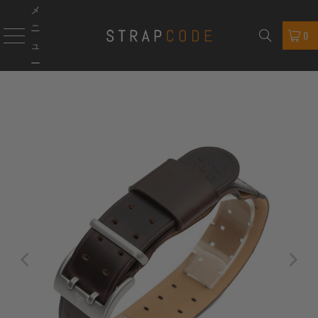
メ
ニ
0
ュ
ー