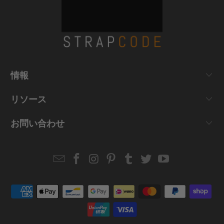
情報
リソース
お問い合わせ
Email
Strapcode
Strapcode
Strapcode
Strapcode
Strapcode
Strapcode
Strapcode
on
on
on
on
on
on
Facebook
Instagram
Pinterest
Tumblr
Twitter
YouTube