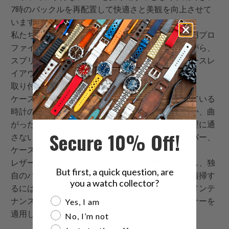
7時のバックルを再配置して快適さと美観を向上させて
います。
私たちのシングルパスレイアウトは、スリムな着用プロ
ファイルと「オフリスト」高さの低減を提供しながら、
スプリングバーの故障から保護するためにワンピースレ
イアウトのセキュリティを保持します。
取り付け/ケア
ケースとスプリングバーのクリアランスが限られている
時計の場合、ストラップの上にバーを取り付けるか、曲
がったバーを検討してください。ストラップを無理に通
Secure 10% Off!
さないでください。そうしないと、ストラップ、バー、
ケースが劣化する可能性があります。
レザーの色のバリエーションや表面の摩耗が発生し、独
But first, a quick question, are
自のパティーナとキャラクターを生み出します。清掃す
you a watch collector?
るには、拭いて自然乾燥させてください。追加のメンテ
Are you a watch collector?
ナンスのために、マイルドなレザーコンディショナーを
Yes, I am
適用してください。
No, I’m not