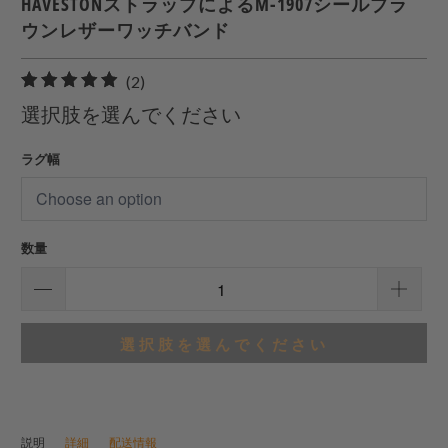
HAVESTONストラップによるM-1907シールブラ
ウンレザーワッチバンド
2
(2)
合
選択肢を選んでください
計
レ
ラグ幅
ビ
ュ
ー
数量
選択肢を選んでください
説明
詳細
配送情報