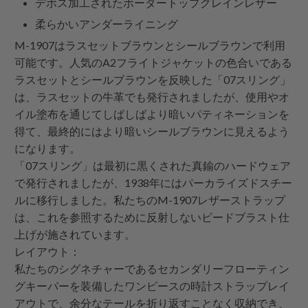
デボス加工されたボーダートップグレインレザー
柔らかいアンダーライニング
M-1907はラスセットブラウンとシールブラウンで利用
可能です。人気のA2フライトジャケットの色合いである
ラスセットとシールブラウンを反映した「07スリング」
は、ラスセットの牛革でも発行されましたが、使用やオ
イル塗布を通じてしばしばより暗いパティネーションを
得て、最終的にはより暗いシールブラウンに見えるよう
になります。
「07スリング」は最初に黒くされた真鍮のハードウェア
で発行されましたが、1938年にはパーカライズドスチー
ルに移行しました。私たちのM-1907レザーストラップ
は、これを参照するために反射しないビードブラスト仕
上げが施されています。
レイアウト：
私たちのシグネチャーであるセカンダリーフローティン
グキーパーを装備したワンピースの時計ストラップレイ
アウトで、余分なテールを折り返すことなく収納でき、