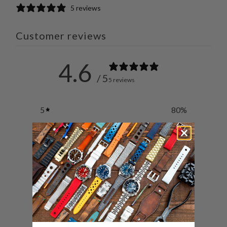
5 reviews
容
有
有
ー
を
す
す
ル
Customer reviews
Twitter
る
る
を
で
友
共
達
4.6
有
に
/ 5
5 reviews
す
送
る
っ
5
80
%
て
く
4
0
%
だ
3
20
%
さ
い。
2
0
%
1
0
%