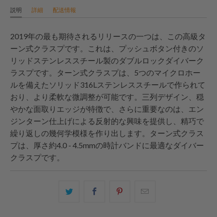
説明
詳細
配送情報
2019年の最も期待されるリリースの一つは、この高級タ
ーン式クラスプです。これは、プッシュボタン付きのソ
リッドステンレススチール製のダブルロックダイバーク
ラスプです。ターン式クラスプは、5つのマイクロホー
ルを備えたソリッド316Lステンレススチールで作られて
おり、より柔軟な微調整が可能です。三列デザイン、穏
やかな面取りエッジが特徴で、さらに重要なのは、エン
ジンターン仕上げによる反射的な興味を提供し、精巧で
繰り返しの幾何学模様を作り出します。ターン式クラス
プは、厚さ約4.0 - 4.5mmの時計バンドに最適なダイバー
クラスプです。
こ
Facebook
Pinterest
こ
の
で
で
の
内
共
共
メ