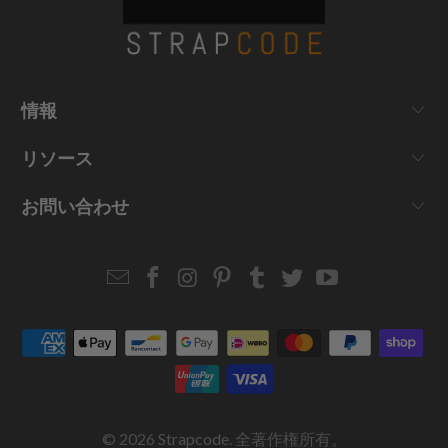
情報
リソース
お問い合わせ
Email
Strapcode
Strapcode
Strapcode
Strapcode
Strapcode
Strapcode
Strapcode
on
on
on
on
on
on
Facebook
Instagram
Pinterest
Tumblr
Twitter
YouTube
© 2026
Strapcode
. 全著作権所有。