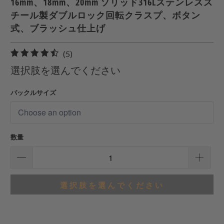
16mm、18mm、20mm ソリッド316Lステンレスス
チール製ダブルロック回転クラスプ、ボタン
式、ブラッシュ仕上げ
5
(5)
合
選択肢を選んでください
計
レ
バックルサイズ
ビ
ュ
ー
数量
選択肢を選んでください