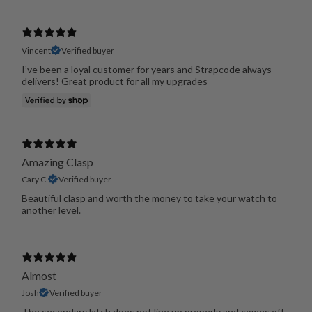
Vincent
Verified buyer
I’ve been a loyal customer for years and Strapcode always
delivers! Great product for all my upgrades
Amazing Clasp
Cary C.
Verified buyer
Beautiful clasp and worth the money to take your watch to
another level.
Almost
Josh
Verified buyer
The secondary latch does not line up properly and comes off