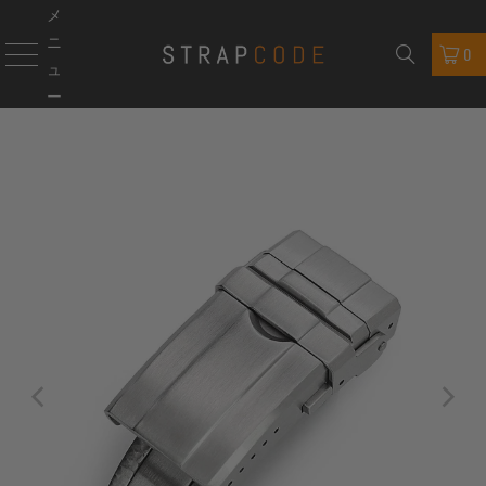
メ
ニ
0
ュ
ー