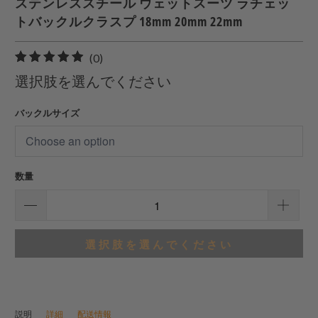
ステンレススチール ウェットスーツ ラチェッ
トバックルクラスプ 18mm 20mm 22mm
0
(0)
合
選択肢を選んでください
計
レ
バックルサイズ
ビ
ュ
ー
数量
選択肢を選んでください
説明
詳細
配送情報