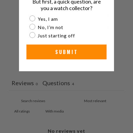
But first, a quick question, are
5
0
%
て
you a watch collector?
く
4
0
%
Are you a watch collector?
Yes, I am
だ
3
0
%
No, I’m not
さ
Just starting off
い。
2
0
%
1
0
%
SUBMIT
Ask a question
Write a review
Reviews
Questions
0
4
With media
No reviews yet