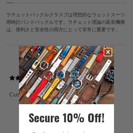
ラチェットバックルクラスプは理想的なウェットスーツ
用時計バンドバックルです。ラチェット理論の延長機構
は、便利さと安全性の両方にとって非常に重要です。
こ
Facebook
Pinterest
こ
の
で
で
の
内
共
共
メ
0 reviews
容
有
有
ー
を
す
す
ル
Customer reviews
Twitter
る
る
を
で
友
共
達
0
Secure 10% Off!
有
に
/ 5
0 reviews
す
送
る
っ