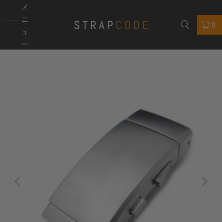
メ
ニ
0
ュ
ー