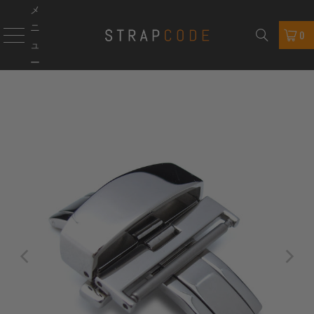
メ
ニ
0
ュ
ー