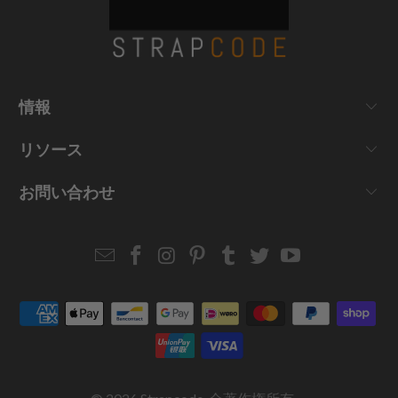
情報
リソース
お問い合わせ
Email
Strapcode
Strapcode
Strapcode
Strapcode
Strapcode
Strapcode
Strapcode
on
on
on
on
on
on
Facebook
Instagram
Pinterest
Tumblr
Twitter
YouTube