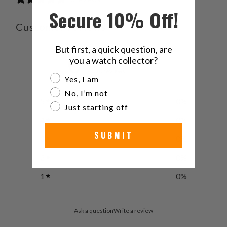
容
有
有
ー
Secure 10% Off!
を
す
す
ル
Customer reviews
Twitter
る
る
を
で
友
But first, a quick question, are
共
達
0
you a watch collector?
有
に
/ 5
0 reviews
Are you a watch collector?
Yes, I am
す
送
る
っ
No, I’m not
5
0
%
て
Just starting off
く
4
0
%
だ
SUBMIT
3
0
%
さ
い。
2
0
%
1
0
%
Ask a question
Write a review