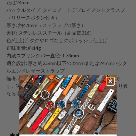
たは24mm
バックルタイプ: タイコノートデプロイメントクラスプ
（リリースボタン付き）
厚さ: 約4.1mm（ストラップの厚さ）
素材: ステンレススチール（高品質316）
色/仕上げ: タグやロゴなしのポリッシュ仕上げ
正味重量: 約14g
内蔵スプリングバー直径: 1.78mm
適合設計: 厚さ約3.5mm以下の22mmまたは24mmバック
ルエンドレザーストラップ
備考: 表示されているすべての画像は説明目的のみで
す。実際の製品は、色やロゴなどの製品の改良により異
なる場合があります。
こ
Facebook
Pinterest
こ
の
で
で
の
内
共
共
メ
0 reviews