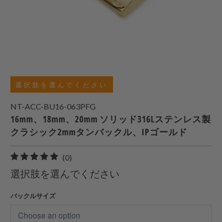
選択肢を選んでください
NT-ACC-BU16-063PFG
16mm、18mm、20mm ソリッド316Lステンレス製
クラシック2mmタンバックル、IPゴールド
0
(0)
合
選択肢を選んでください
計
レ
バックルサイズ
ビ
ュ