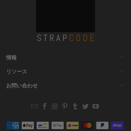
情報
リソース
お問い合わせ
Email
Strapcode
Strapcode
Strapcode
Strapcode
Strapcode
Strapcode
Strapcode
on
on
on
on
on
on
Facebook
Instagram
Pinterest
Tumblr
Twitter
YouTube