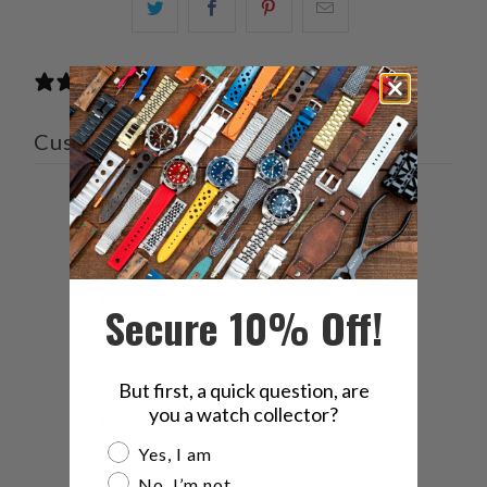
こ
Facebook
Pinterest
こ
の
で
で
の
内
共
共
メ
0 reviews
容
有
有
ー
を
す
す
ル
Customer reviews
Twitter
る
る
を
で
友
共
達
0
有
に
/ 5
0 reviews
す
送
る
っ
5
0
%
て
Secure 10% Off!
く
4
0
%
だ
3
0
%
さ
But first, a quick question, are
you a watch collector?
い。
2
0
%
Are you a watch collector?
Yes, I am
1
0
%
No, I’m not