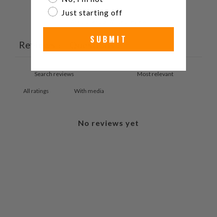
Just starting off
Ask a question
Write a review
SUBMIT
Reviews
Questions
0
0
With media
No reviews yet