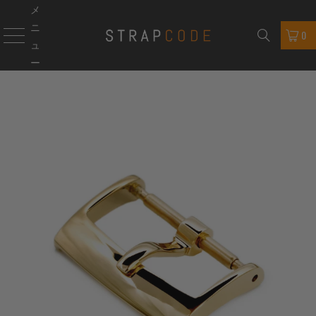
メ
ニ
0
ュ
ー