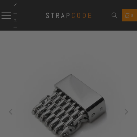
メ
ニ
0
ュ
ー