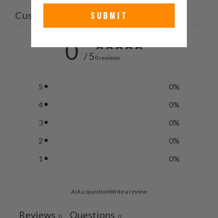
を
す
す
ル
Customer reviews
SUBMIT
Twitter
る
る
を
で
友
共
達
0
有
に
/ 5
0 reviews
す
送
る
っ
5
0
%
て
く
4
0
%
だ
3
0
%
さ
い。
2
0
%
1
0
%
Ask a question
Write a review
Reviews
Questions
0
0