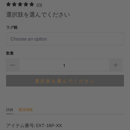
0
(0)
合
選択肢を選んでください
計
レ
ラグ幅
ビ
ュ
ー
数量
選択肢を選んでください
詳細
配送情報
アイテム番号: EXT-18P-XX