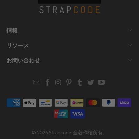
情報
リソース
お問い合わせ
Email
Strapcode
Strapcode
Strapcode
Strapcode
Strapcode
Strapcode
Strapcode
on
on
on
on
on
on
Facebook
Instagram
Pinterest
Tumblr
Twitter
YouTube
© 2026
Strapcode
. 全著作権所有。