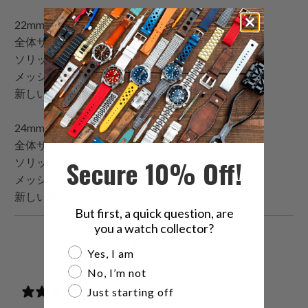
22mmバージョン: EXT-22P
全体サイズ: 20mm x 24mm x 7mm
ソリッドリンクサイズ: 7mm x 24mm x 7mm
メッシュリンクサイズ: 14mm x 22mm x 4mm
新しい重量: 10g
24mmバージョン: EXT-24P
全体サイズ: 20mm x 26mm x 7mm
Secure 10% Off!
ソリッドリンクサイズ: 7mm x 26mm x 7mm
メッシュリンクサイズ: 14mm x 24mm x 4mm
新しい重量: 11g
But first, a quick question, are
you a watch collector?
こ
Facebook
Pinterest
こ
Are you a watch collector?
Yes, I am
の
で
で
の
No, I’m not
内
共
共
メ
Just starting off
0 reviews
容
有
有
ー