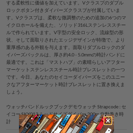
する柔軟性に価値を加えています。Vクラスプのダブル
ロックボタン付きダイバーズクラスプが付属していま
す。Vクラスプは、柔軟な微調整のための追加の6つのマ
イクロホールを備えた、ソリッド316Lステンレススチー
ルで作られています。V字型の安全ロック、流線型の形
状、そして面取りされたエッジデザインが特徴で、より
重厚感のある外観を与えます。面取りダブルロックのダ
イバーズバックルは、厚さ約4.0 - 5.0mmの時計バンドに
最適です。これは「マストハブ」の素晴らしいアフター
マーケットステンレススチール時計ブレスレットの一つ
です。今日、あなたのセイコーダイバーズをこのユニー
クなアフターマーケット時計ブレスレットに置き換えま
しょう。
ウォッチバンドルックブックデモウォッチ
Strapcode
: セ
イコー SKX013 ミッドサイズダイバー 200m 自動巻き時
計