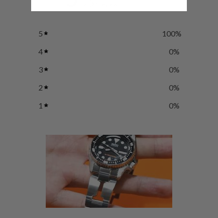
/ 5
1 review
5
100
%
4
0
%
3
0
%
2
0
%
1
0
%