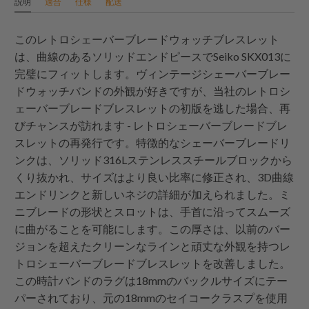
説明
適合
仕様
配送
このレトロシェーバーブレードウォッチブレスレット
は、曲線のあるソリッドエンドピースでSeiko SKX013に
完璧にフィットします。ヴィンテージシェーバーブレー
ドウォッチバンドの外観が好きですが、当社のレトロシ
ェーバーブレードブレスレットの初版を逃した場合、再
びチャンスが訪れます - レトロシェーバーブレードブレ
スレットの再発行です。特徴的なシェーバーブレードリ
ンクは、ソリッド316Lステンレススチールブロックから
くり抜かれ、サイズはより良い比率に修正され、3D曲線
エンドリンクと新しいネジの詳細が加えられました。ミ
ニブレードの形状とスロットは、手首に沿ってスムーズ
に曲がることを可能にします。この厚さは、以前のバー
ジョンを超えたクリーンなラインと頑丈な外観を持つレ
トロシェーバーブレードブレスレットを改善しました。
この時計バンドのラグは18mmのバックルサイズにテー
パーされており、元の18mmのセイコークラスプを使用