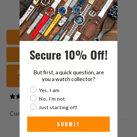
こ
Facebook
Pinterest
こ
の
で
で
の
内
共
共
メ
容
有
有
ー
20mm 腕時計バンド
を
す
す
ル
Twitter
る
る
を
Secure 10% Off!
Seiko SKX 腕時計バンド
で
友
共
達
有
に
But first, a quick question, are
ステンレススチール 腕時計ストラッ
す
送
you a watch collector?
プ
る
っ
Are you a watch collector?
Yes, I am
て
1 review
No, I’m not
く
Just starting off
だ
Customer reviews
さ
SUBMIT
い。
5