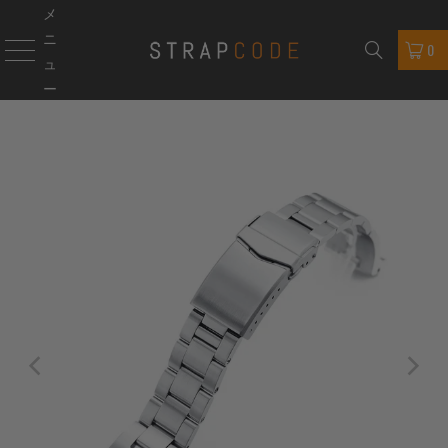
メ
ニ
0
ュ
ー