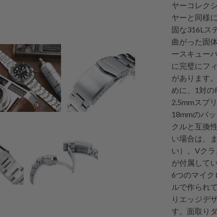
ヤーコレクシ
ヤーと同様に
固な316L
曲がった固
ースキューバダ
に完璧にフ
があります
めに、1対の
2.5mmス
18mmのバ
クルと互換
い場合は、
い）。Vク
が付属して
6つのマイク
ルで作られて
りエッジデ
す。面取りダ