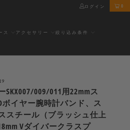
0
ログイン
ース
アクセサリー
絞り込み条件
19
KX007/009/011用22mmス
Oボイヤー腕時計バンド、ス
ススチール（ブラッシュ仕上
18mm Vダイバークラスプ