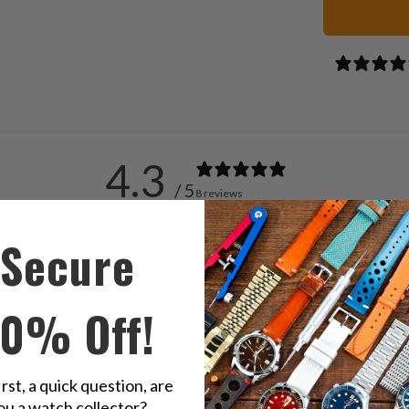
す
る
4.3
/ 5
8 reviews
Secure
5
63
%
4
13
%
10% Off!
3
13
%
2
13
%
1
0
%
irst, a quick question, are
ou a watch collector?