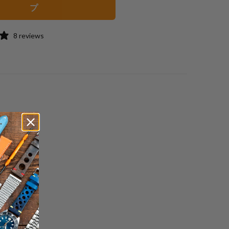
送
プ
っ
て
8 reviews
く
だ
さ
い。