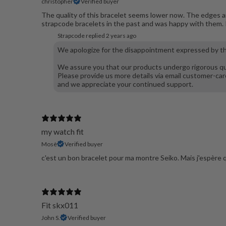
christopher
Verified buyer
The quality of this bracelet seems lower now. The edges ar
strapcode bracelets in the past and was happy with them. 
Strapcode replied
2 years ago
We apologize for the disappointment expressed by the
We assure you that our products undergo rigorous qua
Please provide us more details via email customer-car
and we appreciate your continued support.
my watch fit
Mosè
Verified buyer
c'est un bon bracelet pour ma montre Seiko. Mais j'espère qu
Fit skx011
John S.
Verified buyer