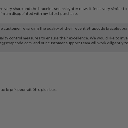
e very sharp and the bracelet seems lighter now. It feels very similar t
I'm am disppointed with my latest purchase.
 customer regarding the quality of their recent Strapcode bracelet pu
lity control measures to ensure their excellence. We would like to inve
e@strapcode.com, and our customer support team will work diligently to 
e le prix pourrait être plus bas.