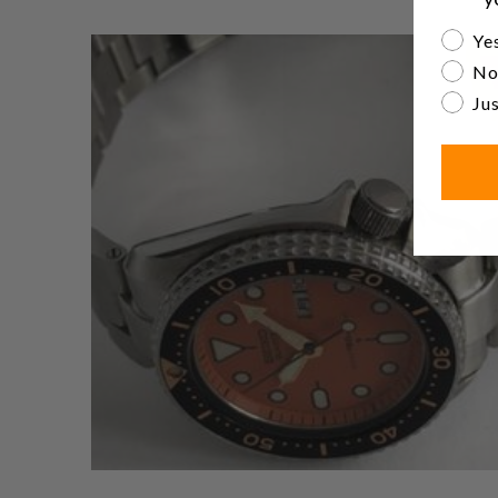
Are yo
Yes
No
Jus