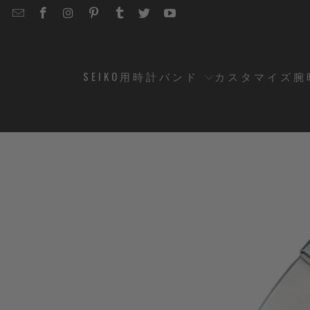
EMAIL
STRAPCODE
STRAPCODE
STRAPCODE
STRAPCODE
STRAPCODE
STRAPCODE
STRAPCODE
ON
ON
ON
ON
ON
ON
FACEBOOK
INSTAGRAM
PINTEREST
TUMBLR
TWITTER
YOUTUBE
SEIKO用時計バンド
カスタマイズ腕