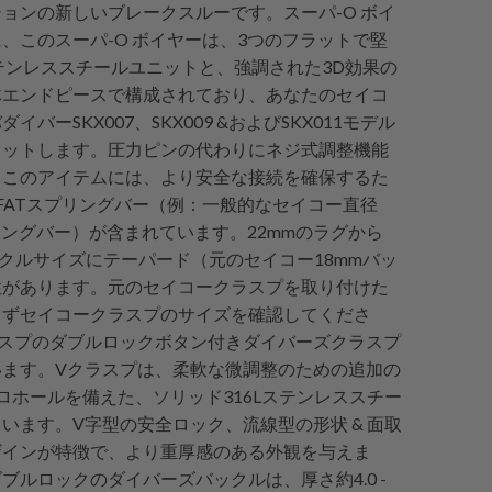
ョンの新しいブレークスルーです。スーパ-O ボイ
、このスーパ-O ボイヤーは、3つのフラットで堅
ステンレススチールユニットと、強調された3D効果の
体エンドピースで構成されており、あなたのセイコ
イバーSKX007、SKX009 &およびSKX011モデル
ィットします。圧力ピンの代わりにネジ式調整機能
。このアイテムには、より安全な接続を確保するた
FATスプリングバー（例：一般的なセイコー直径
プリングバー）が含まれています。22mmのラグから
ックルサイズにテーパード（元のセイコー18mmバッ
性があります。元のセイコークラスプを取り付けた
まずセイコークラスプのサイズを確認してくださ
ラスプのダブルロックボタン付きダイバーズクラスプ
います。Vクラスプは、柔軟な微調整のための追加の
ロホールを備えた、ソリッド316Lステンレススチー
います。V字型の安全ロック、流線型の形状 & 面取
ザインが特徴で、より重厚感のある外観を与えま
ブルロックのダイバーズバックルは、厚さ約4.0 -