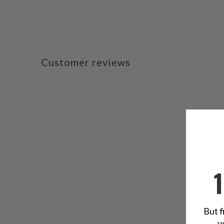
Customer reviews
But f
y