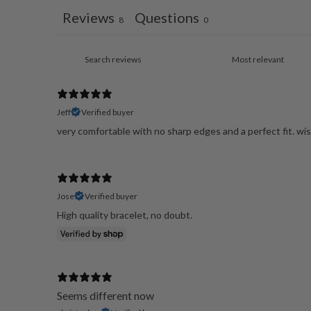
Reviews
Questions
8
0
Jeff
Verified buyer
very comfortable with no sharp edges and a perfect fit. wis
Jose
Verified buyer
High quality bracelet, no doubt.
Seems different now