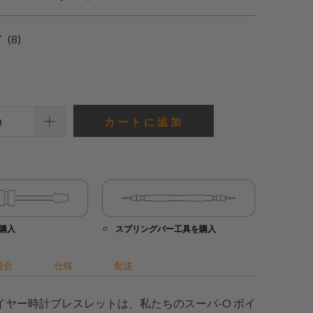
8
(8)
合
計
レ
ビ
カートに追加
ュ
ー
購入
スプリングバー工具を購入
適合
仕様
配送
ボイヤー時計ブレスレットは、私たちのスーパ-O ボイ