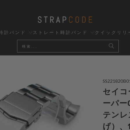
時計バンド
ストレート時計バンド
クイックリリ
SS221820B0
セイコーS
ーパー
テンレ
げ）、