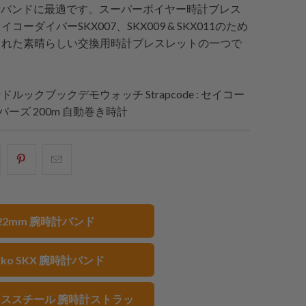
時計バンドに最適です。スーパーボイヤー時計ブレス
コーダイバーSKX007、SKX009 & SKX011のため
られた素晴らしい交換用時計ブレスレットの一つで
ンドルックブックデモウォッチ
Strapcode
: セイコー
イバーズ 200m 自動巻き時計
acebook
Pinterest
こ
で
で
の
共
共
メ
有
有
ー
22mm 腕時計バンド
す
す
ル
る
る
を
eiko SKX 腕時計バンド
友
達
に
ススチール 腕時計ストラッ