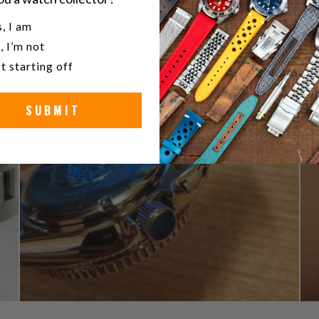
u a watch collector?
, I am
, I’m not
t starting off
SUBMIT