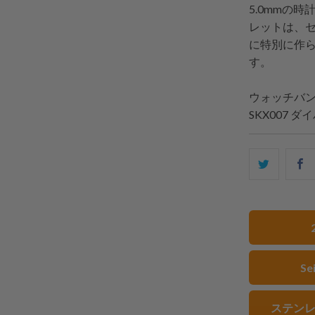
5.0mmの
レットは、セイ
に特別に作
す。
ウォッチバ
SKX007 ダ
こ
F
の
内
容
を
Twitter
S
で
共
有
ステンレ