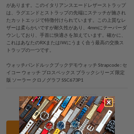
があります。このイタリアンスエードレザーストラップ
は、ラグエンドとストラップの先端にステッチが施され
たカットエッジで特徴付けられています。この上質なレ
ザーは柔らかいですが耐久性があり、4mmにテーパーダ
ウンしており、手首に快適さを加えています。確かに、
これはあなたのRXまたはIWにうまく合う最高の交換ス
トラップの一つです。
ウォッチバンドルックブックデモウォッチ
Strapcode
: セ
イコー ウォッチ プロスペックス ブラックシリーズ 限定
版 ソーラー クロノグラフ SSC673P1
こ
Facebook
Pinterest
こ
の
で
で
の
内
共
共
メ
容
有
有
ー
20mm 腕時計バンド
を
す
す
ル