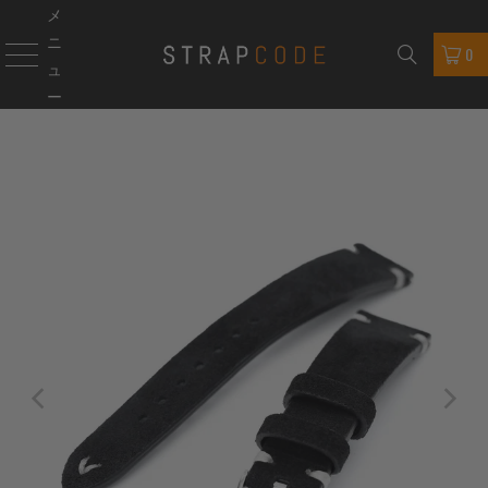
メ
ニ
0
ュ
ー