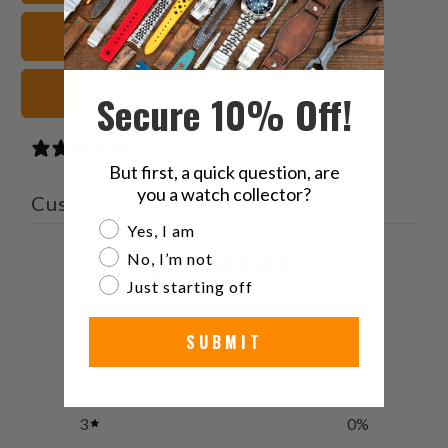
Twitter
る
る
を
レザー 腕時計ストラップ
で
友
共
達
有
に
ブラック 腕時計ストラップ
Secure 10% Off!
す
送
る
っ
0 reviews
て
But first, a quick question, are
く
you a watch collector?
Customer reviews
だ
Are you a watch collector?
Yes, I am
さ
0
No, I’m not
い。
/ 5
Just starting off
0 reviews
SUBMIT
5
0
%
4
0
%
3
0
%