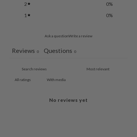
2
0
%
1
0
%
Ask a question
Write a review
Reviews
Questions
0
0
With media
No reviews yet