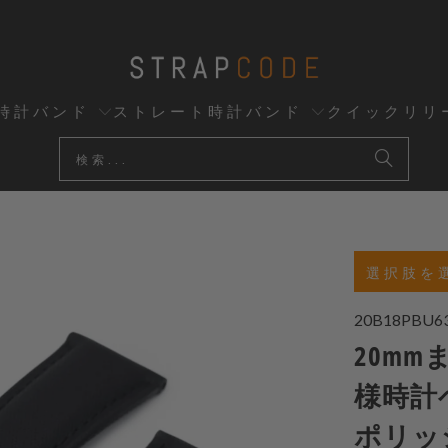
時計バンド
ストレート時計バンド
クイックリリ
選択肢を
20B18PBU6
20mm
様時計
ポリッ