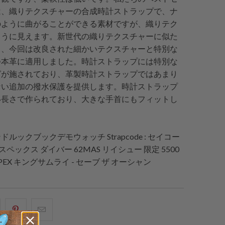
は、織りテクスチャーの合成時計ストラップで、ナ
のように曲がることができる素材ですが、織りテク
ように見えます。新世代の織りテクスチャーに似た
し、今回は改良された細かいテクスチャーと特別な
つ本革に適用しました。時計ストラップには特別な
グが施されており、革製時計ストラップではあまり
ない追加の撥水保護を提供します。時計ストラップ
い長さで作られており、大きな手首にもフィットし
ンドルックブックデモウォッチ
Strapcode
: セイコー
ロスペックス ダイバー 62MAS リイシュー 限定 5500
ROSPEX キングサムライ - セーブ ザ オーシャン
acebook
Pinterest
こ
で
で
の