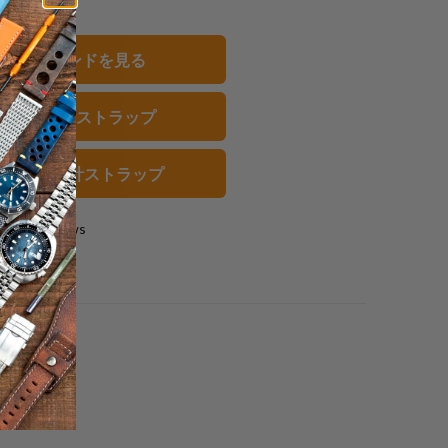
共
共
メ
有
有
ー
すべてのバンドを見る
す
す
ル
る
る
を
ザー 腕時計ストラップ
友
達
に
ック 腕時計ストラップ
送
っ
0 reviews
て
く
だ
さ
い。