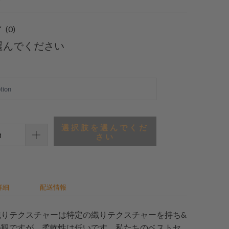
0
(0)
合
選んでください
計
レ
ビ
ュ
ー
選択肢を選んでくだ
さい
詳細
配送情報
織りテクスチャーは特定の織りテクスチャーを持ち&
外観ですが、柔軟性は低いです。私たちのベストセ