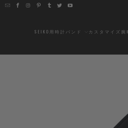
EMAIL
STRAPCODE
STRAPCODE
STRAPCODE
STRAPCODE
STRAPCODE
STRAPCODE
STRAPCODE
ON
ON
ON
ON
ON
ON
FACEBOOK
INSTAGRAM
PINTEREST
TUMBLR
TWITTER
YOUTUBE
SEIKO用時計バンド
カスタマイズ腕