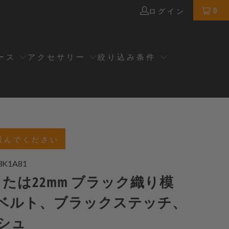
0
ログイン
ース
アクセサリー
絞り込み条件
選んでください
3K1A81
または22mm ブラック織り模
ベルト、ブラックステッチ、
シュ