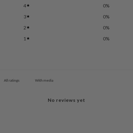
4
0
%
3
0
%
2
0
%
1
0
%
With media
No reviews yet