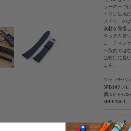
ラーの一つ
イロン生地
スチャーの
素材が登場
タッチを持
コーティン
一般的では
は特別に長
ます。
ウォッチバ
SPB149 プ
個; SEI P
SRPE33K1
こ
F
の