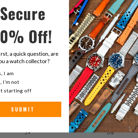
Secure
内
容
を
10% Off!
Twitter
レ
で
共
有
irst, a quick question, are
ブラ
す
ou a watch collector?
る
u a watch collector?
, I am
, I’m not
t starting off
0
SUBMIT
/ 5
0 reviews
5
0
%