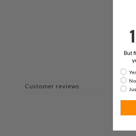
But f
y
Are yo
Yes
No
Customer reviews
Jus