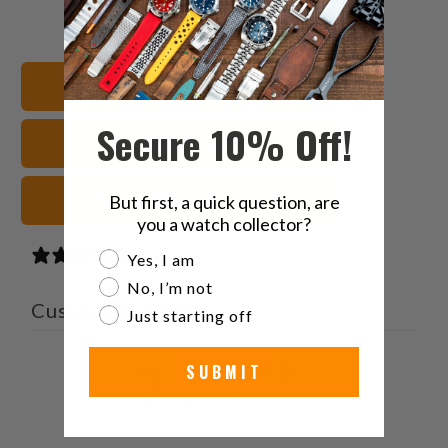
の
で
で
の
内
共
共
メ
容
有
有
ー
すべてのバンドを見る
を
す
す
ル
Twitter
る
る
を
Secure 10% Off!
レザー 腕時計ストラップ
で
友
共
達
有
に
But first, a quick question, are
ブラック 腕時計ストラップ
す
送
you a watch collector?
る
っ
1 review
Are you a watch collector?
Yes, I am
て
No, I’m not
く
Customer reviews
Just starting off
だ
さ
3
SUBMIT
い。
/ 5
1 review