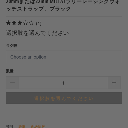
20mmまたは22mm MiLTATラリーレーシングウォ
ッチストラップ、ブラック
1
(1)
合
選択肢を選んでください
計
レ
ラグ幅
ビ
ュ
ー
数量
選択肢を選んでください
説明
詳細
配送情報