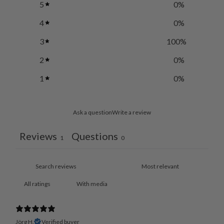
5
0
%
4
0
%
3
100
%
2
0
%
1
0
%
Ask a question
Write a review
Reviews
Questions
1
0
With media
Jörg H.
Verified buyer