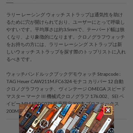
ラリー レーシング ウォッチ ストラップは通気性を助け
るために穴が開けられており、ユーザーにとって呼吸し
やすいです。平均厚さは約3.5mmで、テーパード幅は狭
くなり、より象徴的になります。クロノグラフウォッチ
をお持ちの方には、ラリー レーシング ストラップは新
しいウォッチ ストラップを探す際のトップリストに入れ
るべきです。
ウォッチバンドルックブックデモウォッチ
Strapcode
:
TAG Heuer CAW211M.FC6324 モナコ カリバー 12 自動
クロノグラフウォッチ、ヴィンテージ OMEGA スピード
マスター マーク III 機械式クロノグラフ 176.002、SEI ベ
イビー MM SBDC079 銀座限定300本 プロスペックス
200M ベイビー マリンマスター JDM
こ
Facebook
Pinterest
こ