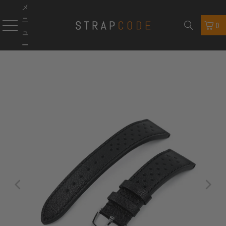
メ
ニ
0
ュ
ー