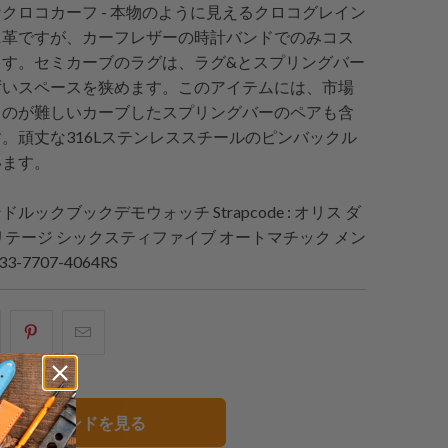
クロコカーフ - 本物のように見えるクロコグレイン
ニ革ですが、カーフレザーの時計バンドでのみコス
ます。セミカーブのラグは、ラグ&とスプリングバー
ずいスペースを狭めます。このアイテムには、市場
るのが難しいカーブしたスプリングバーのペアも含
。頑丈な316Lステンレススチールのピンバックル
います。
ンドルックブックデモウォッチ
Strapcode
: オリス ダ
リテージ シックスティファイブ オートマチック メン
-7707-4064RS
acebook
Pinterest
こ
で
で
の
共
共
メ
有
有
ー
すべてのバンドを見る
す
す
ル