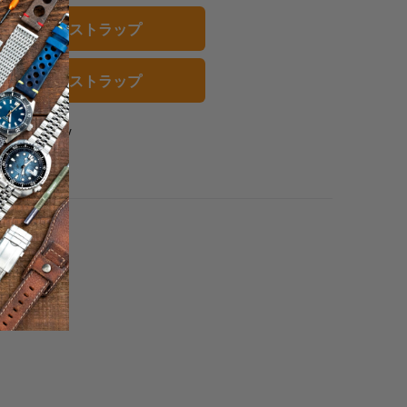
る
る
を
ザー 腕時計ストラップ
友
達
に
レー 腕時計ストラップ
送
っ
1 review
て
く
だ
さ
い。