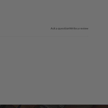
Ask a question
Write a review