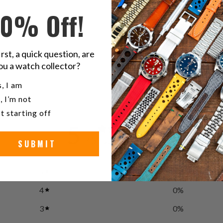
Twitter
10% Off!
レ
で
共
有
グ
irst, a quick question, are
す
ou a watch collector?
る
u a watch collector?
, I am
, I’m not
t starting off
5
/ 5
SUBMIT
1 review
5
100
%
4
0
%
3
0
%