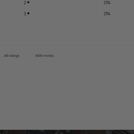
2
0
%
1
0
%
With media