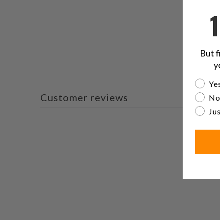
But f
y
Are yo
Yes
Customer reviews
No
Jus