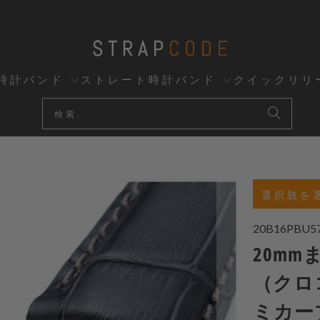
時計バンド
ストレート時計バンド
クイックリリ
選択肢を
20B16PBU5
20mm
（クロ
ミカー