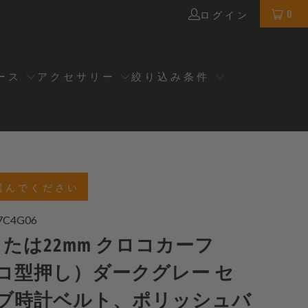
0
ログイン
ース
アクセサリー
絞り込み条件
選んでください
7C4G06
または22mm クロコカーフ
コ型押し）ダークグレー セ
ブ時計ベルト、ポリッシュバ