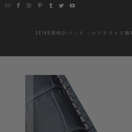
EMAIL
STRAPCODE
STRAPCODE
STRAPCODE
STRAPCODE
STRAPCODE
STRAPCODE
STRAPCODE
ON
ON
ON
ON
ON
ON
FACEBOOK
INSTAGRAM
PINTEREST
TUMBLR
TWITTER
YOUTUBE
SEIKO用時計バンド
カスタマイズ腕