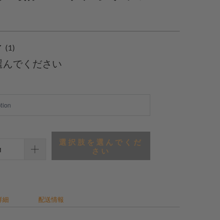
1
(1)
合
選んでください
計
レ
ビ
ュ
ー
選択肢を選んでくだ
さい
詳細
配送情報