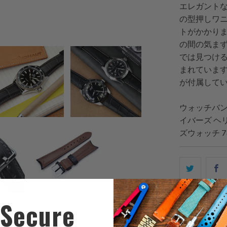
エレガントな
の型押しワ
トがかかり
の間の気ま
では見つけ
まれています
が付属して
ウォッチバ
イバーズ ヘ
ズウォッチ 733
こ
F
の
内
Secure
容
を