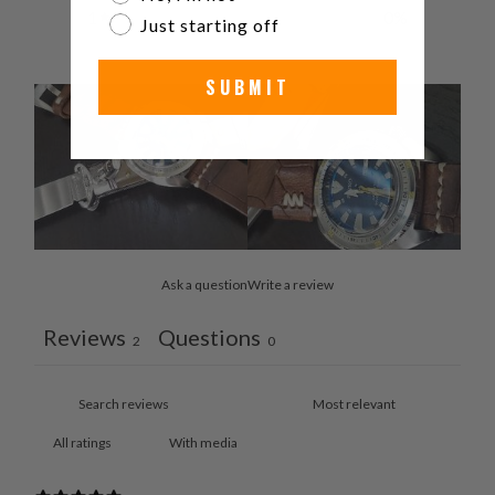
1
0
%
Just starting off
SUBMIT
Ask a question
Write a review
Reviews
Questions
2
0
With media