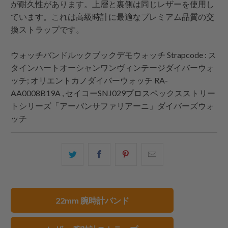
が耐久性があります。上層と裏側は同じレザーを使用し
ています。これは高級時計に最適なプレミアム品質の交
換ストラップです。
ウォッチバンドルックブックデモウォッチ
Strapcode
: ス
タインハートオーシャンワンヴィンテージダイバーウォ
ッチ; オリエントカノダイバーウォッチ RA-
AA0008B19A , セイコーSNJ029プロスペックスストリー
トシリーズ「アーバンサファリアーニ」ダイバーズウォ
ッチ
こ
Facebook
Pinterest
こ
の
で
で
の
内
共
共
メ
容
有
有
ー
22mm 腕時計バンド
を
す
す
ル
Twitter
る
る
を