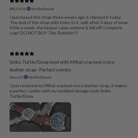
BRUCE M.
Verified buyer
I purchased this strap three weeks ago & i binned it today.
The end of the strap with holes in it, split after 3 days of wear.
After a week, the keeper came undone & fell off. Complete
crap! DO NOT BUY This Rubbish!!!
Seiko Turtle/Doxa mod with Miltat cracked croco
leather strap- Perfect combo
Marco P.
Verified buyer
I just received my Miltat cracked croco leather strap, it makes
a perfect combo with my modded vintage style Seiko
Turtle/Doxa.