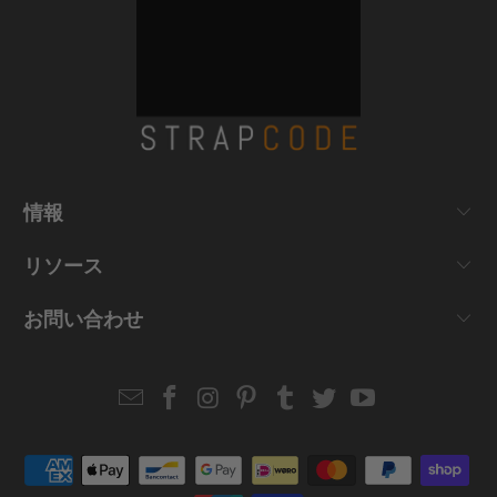
情報
リソース
お問い合わせ
Email
Strapcode
Strapcode
Strapcode
Strapcode
Strapcode
Strapcode
Strapcode
on
on
on
on
on
on
Facebook
Instagram
Pinterest
Tumblr
Twitter
YouTube