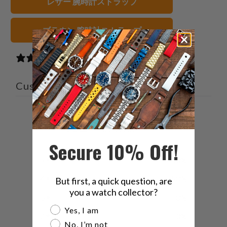
レザー 腕時計ストラップ
で
友
共
達
有
に
ブラウン 腕時計ストラップ
す
送
る
っ
2 reviews
て
く
Customer reviews
だ
さ
4.5
い。
/ 5
2 reviews
Secure 10% Off!
5
50
%
4
50
%
But first, a quick question, are
you a watch collector?
3
0
%
Are you a watch collector?
Yes, I am
2
0
%
No, I’m not