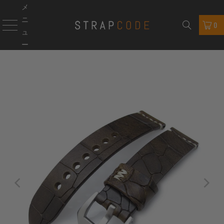
メ
ニ
0
ュ
ー