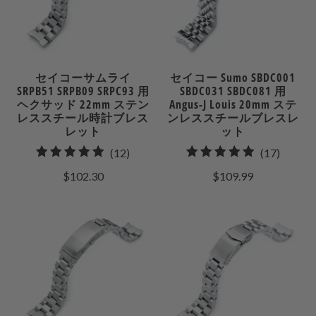
セイコーサムライ
セイコー Sumo SBDC001
SRPB51 SRPB09 SRPC93 用
SBDC031 SBDC081 用
ヘクサッド 22mm ステン
Angus-J Louis 20mm ステ
レススチール時計ブレス
ンレススチールブレスレ
レット
ット
12
17
(12)
(17)
合
合
$102.30
$109.99
計
計
レ
レ
ビ
ビ
ュ
ュ
ー
ー