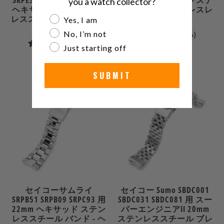
SRPE33 SRPE37 SRPF79 用
用 20mm エンドミル ステ
you a watch collector?
ヘキサッド 22mm ステン
ンレススチール ブレスレ
Are you a watch collector?
レススチール ブレスレッ
ット
Yes, I am
ト
No, I’m not
6
(6)
8
(8)
合
Just starting off
$86.99
合
計
$130.30
計
レ
SUBMIT
レ
ビ
ビ
ュ
ュ
ー
ー
セイコーサムライ
セイコー Sumo SBDC001
SRPB51 SRPB09 SRPC93 用
SBDC031 SBDC081 用 スー
22mm ヘキサッド ステン
パーエンジニアII 20mm
レススチール バンド - ヘ
ステンレススチール ブレ