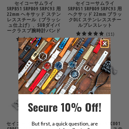
セイコーサムライ
セイコーサムライ
SRPB51 SRPB09 SRPC93 用
SRPB51 SRPB09 SRPC93 用
22mm ヘキサッド ステン
ヘクサッド 22mm ブラッ
レススチール（ブラッシ
クDLC ステンレススチー
ュ仕上げ）、SUBダイバ
ルブレスレット
ークラスプ腕時計バンド
11
(11)
5
(5)
合
$127.99
合
計
$116.30
計
レ
レ
ビ
ビ
ュ
ュ
ー
ー
Secure 10% Off!
But first, a quick question, are
セイコー キングサムライ
セイコー Sumo SBDC001