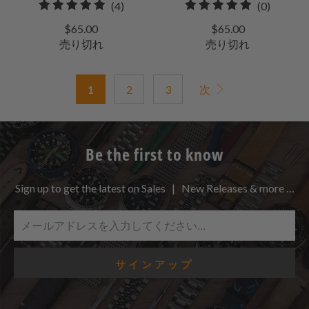
4
0
(4)
(0)
合
合
$65.00
$65.00
計
計
売り切れ
売り切れ
レ
レ
ビ
ビ
1
2
3
次
ュ
ュ
ー
ー
Be the first to know
Sign up to get the latest on Sales | New Releases & more …