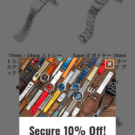
ュ
ー
19mm・20mm ストレー
Super-O ボイヤー 19mm
トエンド用 アステロイド
20mm ステンレススチー
ステンレススチール クイ
ル ストレートエンド ブ
ックリリース ブレスレッ
レスレット
ト
8
(8)
15
(15)
合
$69.99
合
計
$89.99
計
レ
レ
ビ
ビ
ュ
Secure 10% Off!
ュ
ー
ー