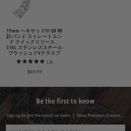
19mm ヘキサッドIII QR 時
計バンド ストレートエン
ド クイックリリース、
316L ステンレススチール
ブラッシュドVクラスプ
3
(3)
合
$89.99
計
レ
ビ
ュ
Be the first to know
ー
Sign up to get the latest on Sales | New Releases & more …