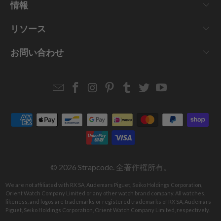
情報
リソース
お問い合わせ
Email
Strapcode
Strapcode
Strapcode
Strapcode
Strapcode
Strapcode
Strapcode
on
on
on
on
on
on
Facebook
Instagram
Pinterest
Tumblr
Twitter
YouTube
© 2026
Strapcode
. 全著作権所有。
We are not affiliated with RX SA, Audemars Piguet, Seiko Holdings Corporation,
Orient Watch Company Limited or any other watch brand company. All watches,
likeness, and logos are trademarks or registered trademarks of RX SA, Audemars
Piguet, Seiko Holdings Corporation, Orient Watch Company Limited, respectively.