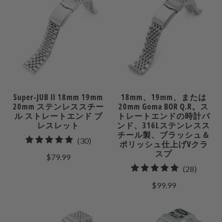
ビ
ビ
ュ
ュ
ー
ー
Super-JUB II 18mm 19mm
18mm、19mm、または
20mm ステンレススチー
20mm Goma BOR Q.R。ス
ル ストレートエンド ブ
トレートエンドの時計バ
レスレット
ンド、316Lステンレスス
チール製、ブラッシュ＆
30
(30)
ポリッシュ仕上げVクラ
合
スプ
$79.99
計
28
(28)
レ
合
$99.99
ビ
計
ュ
レ
ー
ビ