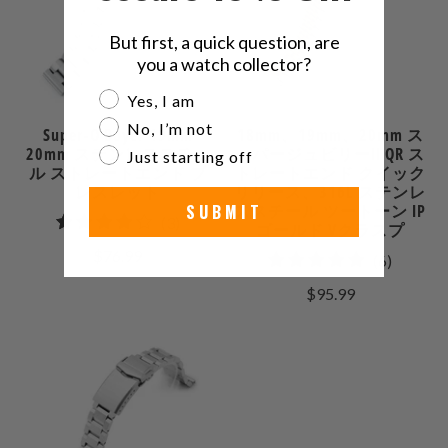
But first, a quick question, are
you a watch collector?
Are you a watch collector?
Yes, I am
No, I’m not
Super-O Boyer 19mm
18mm、19mm、20mm ス
20mm ステンレススチー
ーパージュビリーII QR ス
Just starting off
ル ストレートエンド ブ
トレートエンド クイック
レスレット
リリース、316L ステンレ
SUBMIT
ススチール ツートーン IP
3
(3)
ゴールド Vクラスプ
合
$76.99
6
(6)
計
合
$95.99
レ
計
ビ
レ
ュ
ビ
ー
ュ
ー