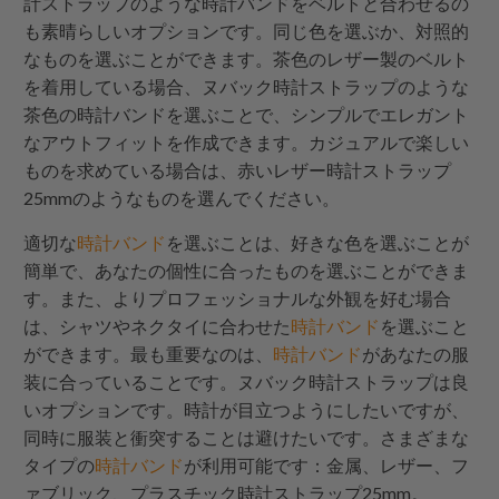
計ストラップのような時計バンドをベルトと合わせるの
も素晴らしいオプションです。同じ色を選ぶか、対照的
なものを選ぶことができます。茶色のレザー製のベルト
を着用している場合、ヌバック時計ストラップのような
茶色の時計バンドを選ぶことで、シンプルでエレガント
なアウトフィットを作成できます。カジュアルで楽しい
ものを求めている場合は、赤いレザー時計ストラップ
25mmのようなものを選んでください。
適切な
時計バンド
を選ぶことは、好きな色を選ぶことが
簡単で、あなたの個性に合ったものを選ぶことができま
す。また、よりプロフェッショナルな外観を好む場合
は、シャツやネクタイに合わせた
時計バンド
を選ぶこと
ができます。最も重要なのは、
時計バンド
があなたの服
装に合っていることです。ヌバック時計ストラップは良
いオプションです。時計が目立つようにしたいですが、
同時に服装と衝突することは避けたいです。さまざまな
タイプの
時計バンド
が利用可能です：金属、レザー、フ
ァブリック、プラスチック時計ストラップ25mm。