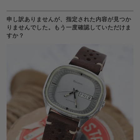
容
有
有
ー
を
す
す
ル
申し訳ありませんが、指定された内容が見つか
Twitter
る
る
を
りませんでした。もう一度確認していただけま
で
友
すか？
共
達
有
に
す
送
る
っ
て
く
だ
さ
い。