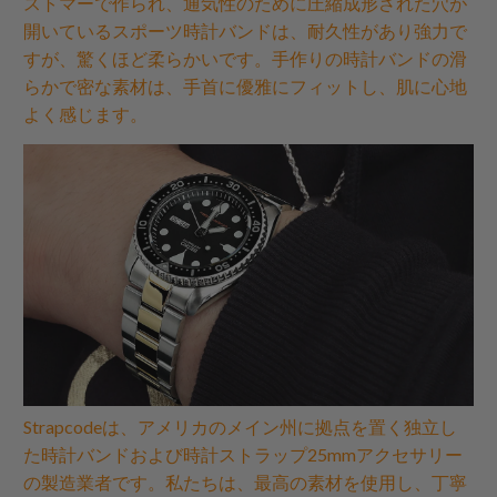
ストマーで作られ、通気性のために圧縮成形された穴が
開いているスポーツ時計バンドは、耐久性があり強力で
すが、驚くほど柔らかいです。手作りの時計バンドの滑
らかで密な素材は、手首に優雅にフィットし、肌に心地
よく感じます。
Strapcodeは、アメリカのメイン州に拠点を置く独立し
た時計バンドおよび時計ストラップ25mmアクセサリー
の製造業者です。私たちは、最高の素材を使用し、丁寧