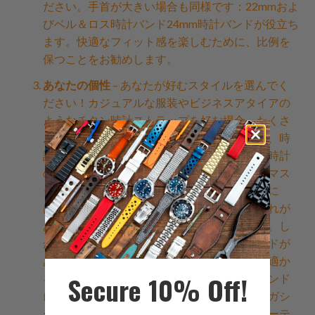
ださい。手首が大きい場合も同様です：22mmおよ
びベル＆ロス時計バンド24mm時計バンドが役立ち
ます。快適なフィット感を楽しむために、比例を
保つことをお勧めします。
あなたの個性
– あなたが好むスタイルを選んでく
ださい！カジュアルな服装やビジネスアタイアの
ようなチタン時計ストラップを好む場合、たくさ
んのオプションがあります。時計の世界では、時
計バンドはフェイスと同じくらい重要です。時計
の最も目立つ部分の一つであり、オメガシーマス
ターのような適切な時計ストラップを選ぶ際に
は、ファッションとスタイルが重要です。それが
あなたのルックを決定づけることがあります。し
かし、さまざまなタイプの時計バンドブランドが
ある中で、どのタイプがあなたのニーズに最適か
Secure 10% Off!
をどうやって知ることができますか？時計バンド
には、カジュアル、ドレッシー（新しいオメガシ
ーマスター時計ストラップのような）、スポーテ