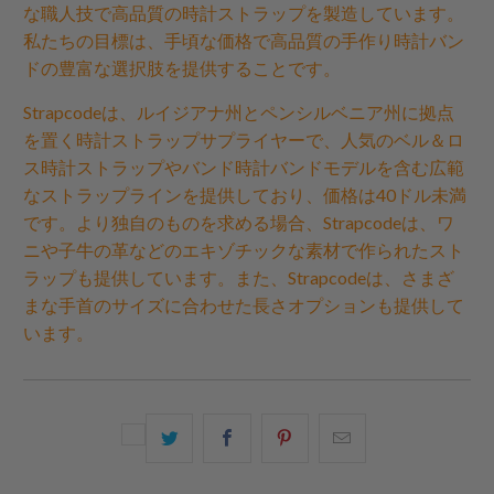
な職人技で高品質の時計ストラップを製造しています。
私たちの目標は、手頃な価格で高品質の手作り時計バン
ドの豊富な選択肢を提供することです。
Strapcodeは、ルイジアナ州とペンシルベニア州に拠点
を置く時計ストラップサプライヤーで、人気のベル＆ロ
ス時計ストラップやバンド時計バンドモデルを含む広範
なストラップラインを提供しており、価格は40ドル未満
です。より独自のものを求める場合、Strapcodeは、ワ
ニや子牛の革などのエキゾチックな素材で作られたスト
ラップも提供しています。また、Strapcodeは、さまざ
まな手首のサイズに合わせた長さオプションも提供して
います。
こ
Facebook
Pinterest
こ
の
で
で
の
内
共
共
メ