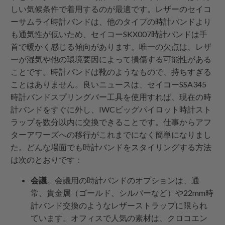
しい気候条件で着用するのが最適です。レザーのセイコ
ーサムライ時計バンドは、他のタイプの時計バンドより
も通気性が低いため、セイコーSKX007時計バンドは手
首で暖かく感じる傾向があります。唯一の欠点は、レザ
ーが湿気や他の環境要因によって損傷する可能性がある
ことです。時計バンドは靴のようなもので、持ちすぎる
ことはありません。良いニュースは、セイコーSSA345
時計バンドスプリングバー工具を使用すれば、現在の時
計バンドをすぐに外し、IWCビッグパイロット時計スト
ラップを数分以内に交換できることです。仕事からアフ
ターアワーズへの移行がこれまでになく簡単になりまし
た。どんな場面でも時計バンドをスタイリングする方法
は次のとおりです：
会議
。会議用の時計バンドのオプションは、通
常、貴金属（ゴールド、シルバーなど）や22mm時
計バンド交換のようなレザーストラップに限られ
ています。オフィスで人気の素材は、クロコエン