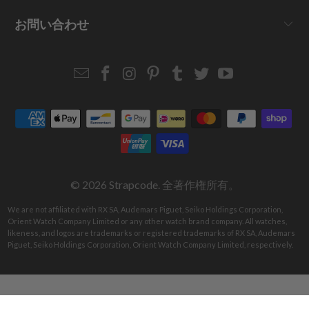
お問い合わせ
Email
Strapcode
Strapcode
Strapcode
Strapcode
Strapcode
Strapcode
Strapcode
on
on
on
on
on
on
Facebook
Instagram
Pinterest
Tumblr
Twitter
YouTube
© 2026
Strapcode
. 全著作権所有。
We are not affiliated with RX SA, Audemars Piguet, Seiko Holdings Corporation,
Orient Watch Company Limited or any other watch brand company. All watches,
likeness, and logos are trademarks or registered trademarks of RX SA, Audemars
Piguet, Seiko Holdings Corporation, Orient Watch Company Limited, respectively.