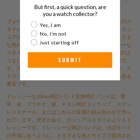
But first, a quick question, are
ィの3つの基本タイプがあります。
you a watch collector?
フォーマルとカジュアルの時計バンドの違いは、そのス
Are you a watch collector?
Yes, I am
タイルを比較することで見分けることができます。カジ
No, I’m not
ュアルな時計バンドは、布、ナイロン、またはさまざま
Just starting off
な色のレザーで作られることが多いです。ドレッシーな
スタイルの時計バンド（オメガ時計ストラップ交換のよ
SUBMIT
うな）ほど光沢がなく、耐久性があり、価格も安いで
す。チタン時計ストラップスタイルの時計バンドは、ス
トラップに穴があるものとないものがあり、選べる色も
豊富です。
ドレッシーな20mm時計バンド交換時計バンドは、通
常、金、プラチナ、銀、チタン時計ストラップ、ステン
レススチール、またはこれらの金属の組み合わせで作ら
れています。光沢があり、カジュアルスタイルよりもド
レッシーです。ドレッシーな時計バンドは、ほぼすべて
の手首に合うように、さまざまな色とサイズで提供され