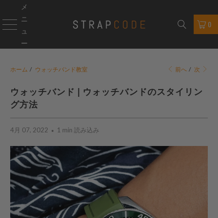
メ
ニ
0
ュ
ー
ホーム
/
ウォッチバンド教室
前へ
/
次
ウォッチバンド | ウォッチバンドのスタイリン
グ方法
4月 07, 2022
1 min 読み込み