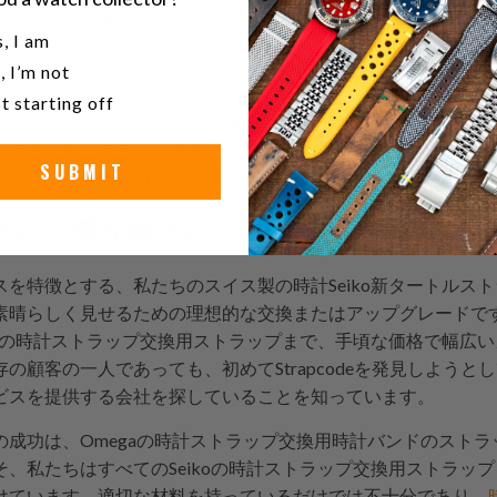
るため、高品質のストラップオプションの重要性を知っていま
u a watch collector?
, I am
iko新タートルストラップを作ることにコミットしている理由です
, I’m not
私たちの専門の革職人チームによって情熱と注意を持って手作
t starting off
計Seiko新タートルストラップ工場は、顧客がこれまでに所有した中で
ことができるように、すべての詳細に焦点を当てています。私
SUBMIT
つになった理由である職人技と品質管理のレベルを体験するこ
めの完璧な時計バンドを設計する
を特徴とする、私たちのスイス製の時計Seiko新タートルスト
晴らしく見せるための理想的な交換またはアップグレードです。S
koの時計ストラップ交換用ストラップまで、手頃な価格で幅広
の顧客の一人であっても、初めてStrapcodeを発見しよう
ビスを提供する会社を探していることを知っています。
の成功は、Omegaの時計ストラップ交換用時計バンドのスト
、私たちはすべてのSeikoの時計ストラップ交換用ストラッ
けています。適切な材料を持っているだけでは不十分であり、