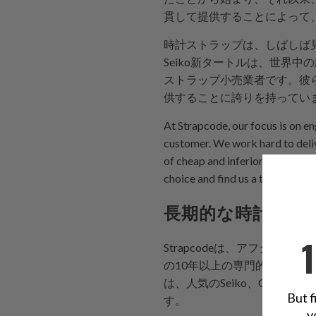
貫して提供することによって
時計ストラップは、しばしば見
Seiko新タートルは、世界
ストラップ小売業者です。彼ら
供することに誇りを持ってい
At Strapcode, our focus is on e
customer. We work hard to deliv
of cheap and inferior Seiko new
choice and find us a trusted par
長期的な時計バン
Strapcodeは、アフター
の10年以上の専門的な経験
は、人気のSeiko、Citi
But f
す。
y