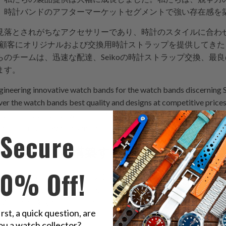
、時計バンドのアフターマーケットセグメントで強い存在感を
落とされがちなアクセサリーであり、時計のスタイルに合わせて交
中の顧客にオリジナルおよび交換用時計ストラップを提供してき
のチームは、迅速な配達、Seikoの時計ストラップ交換、最
ます。
ngineering innovative watch bands for the watch bands discerning
er the watch bands best quality and designs at competitive prices
 turtle products, but we are confident that when you choose strapc
tner for all your watch band needs.
Secure
ドビジネスを構築するために必要な習
10% Off!
マーケットのSeiko時計ストラップ交換用ストラップとバンドの
を持ち、高品質の時計アクセサリーの作成を専門としています。
zen、Casioなどの多くのブランドの時計用のゴム、革、ナイロン
irst, a quick question, are
ou a watch collector?