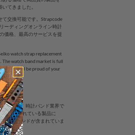
築いてきました。
換可能です。Strapcode
たリーディングオンライン時計
良の価格、最高のサービスを提
 Seiko watch strap replacement
. The watch band market is full
ode, you will be proud of your
慣
リーダーであり、時計バンド業界で
現在提供されている製品に
の交換用時計バンドが含まれていま