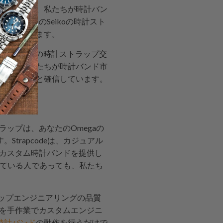
す。これが、私たちが時計バン
。すべてのSeikoの時計スト
りされています。
最高のSeikoの時計ストラップ交
たちは、私たちが時計バンド市
とができると確信しています。
ラップは、あなたのOmegaの
trapcodeは、カジュアル
いカスタム時計バンドを提供し
としている人であっても、私たち
ラップエンジニアリングの品質
プを手作業でカスタムエンジニ
時計バンド
の動作を行うだけで