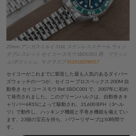
20mm アンガス-J ルイ 316L ステンレススチール ウォッ
チブレスレット セイコー スモウ SBDC001 用、ブラッシ
ュ/ポリッシュ、V-クラスプ
SS201820B057
セイコーがこれまでに製造した最も人気のあるダイバー
ズウォッチの一つが、セイコー プロスペックス 200M 自
動巻き セイコー スモウ Ref. SBDC001 で、2007年に初め
て発売されました。このグリーンハルクは、自動巻きキ
ャリバー6R15によって駆動され、21,600 BPH（3ヘル
ツ）で動作し、ハッキング機能と手巻き機能を備えてい
ます。23個の宝石を持ち、パワーリザーブは50時間で
す。