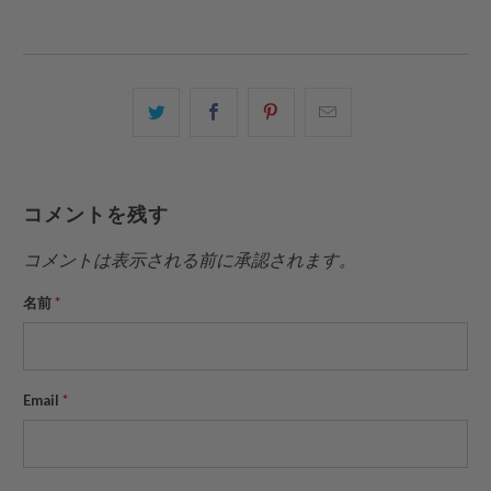
こ
Facebook
Pinterest
こ
の
で
で
の
内
共
共
メ
容
有
有
ー
コメントを残す
を
す
す
ル
Twitter
る
る
を
コメントは表示される前に承認されます。
で
友
名前
*
共
達
有
に
す
送
る
っ
Email
*
て
く
だ