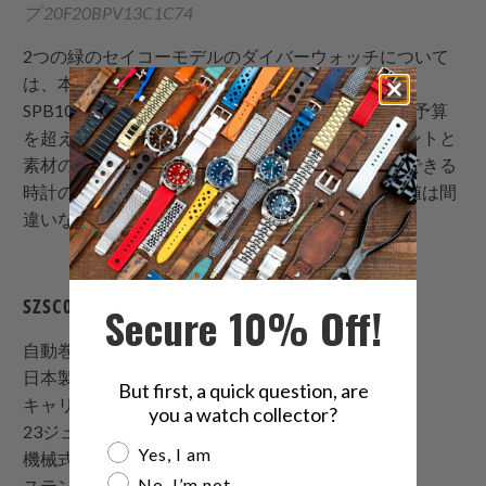
プ 20F20BPV13C1C74
2つの緑のセイコーモデルのダイバーウォッチについて
は、本当に嫌いなところはありません。新しい
SPB103J1スモの小売価格は、一部の人にとっては予算
を超えているかもしれませんが、新しいムーブメントと
素材のアップグレードを考慮すると、長い間着用できる
時計の一つになる可能性があるため、検討する価値は間
違いなくあります。
SZSC004の仕様:
Secure 10% Off!
自動巻きムーブメント
日本製
But first, a quick question, are
キャリバー番号: 6R15
you a watch collector?
23ジュエル
Are you a watch collector?
Yes, I am
機械式自動巻き（手動巻き付き）
No, I’m not
ステンレススチールケース