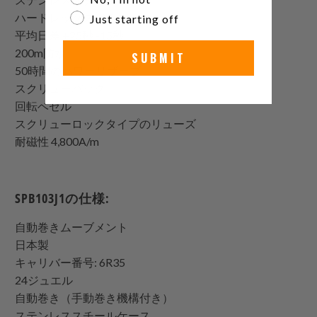
ハードレックスガラス
Just starting off
平均日差 +25秒 -15秒
200m防水
SUBMIT
50時間のパワーリザーブ
スクリューバック
回転ベゼル
スクリューロックタイプのリューズ
耐磁性 4,800A/m
SPB103J1の仕様:
自動巻きムーブメント
日本製
キャリバー番号: 6R35
24ジュエル
自動巻き（手動巻き機構付き）
ステンレススチールケース