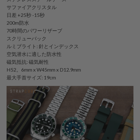
サファイアクリスタル
日差 +25秒 -15秒
200m防水
70時間のパワーリザーブ
スクリューバック
ルミブライト: 針とインデックス
空気潜水に適した防水性
磁気抵抗: 磁気耐性
H52。6mm x W45mm x D12.9mm
最大手首サイズ: 19cm