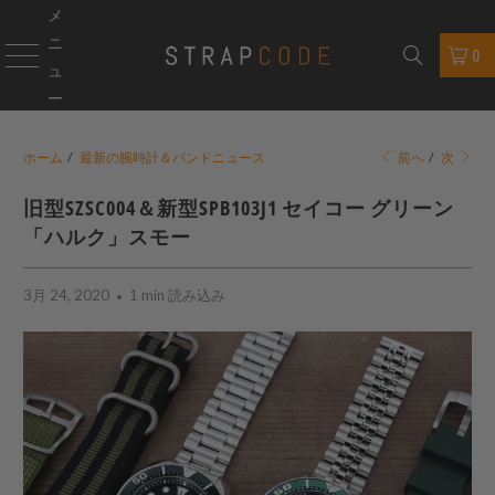
メ
ニ
0
ュ
ー
ホーム
/
最新の腕時計＆バンドニュース
前へ
/
次
旧型SZSC004＆新型SPB103J1 セイコー グリーン
「ハルク」スモー
3月 24, 2020
1 min 読み込み