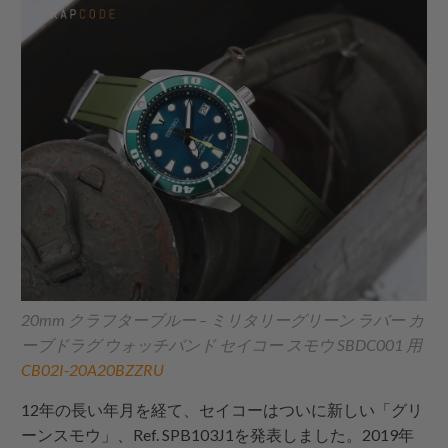
20mm クラフターブルー – ミリタリーグリーン ラバー カ
ーブドラグ ウォッチバンド セイコー スモウ SBDC001 用
CB02I-20A20BZZRU
12年の長い年月を経て、セイコーはついに新しい「グリ
ーンスモウ」、Ref. SPB103J1を発表しました。2019年