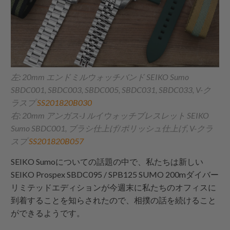
左: 20mm エンドミルウォッチバンド SEIKO Sumo
SBDC001, SBDC003, SBDC005, SBDC031, SBDC033, V-ク
ラスプ
SS201820B030
右: 20mm アンガス-J ルイウォッチブレスレット SEIKO
Sumo SBDC001, ブラシ仕上げ/ポリッシュ仕上げ, V-クラ
スプ
SS201820B057
SEIKO Sumoについての話題の中で、私たちは新しい
SEIKO Prospex SBDC095 / SPB125 SUMO 200mダイバー
リミテッドエディションが今週末に私たちのオフィスに
到着することを知らされたので、相撲の話を続けること
ができるようです。