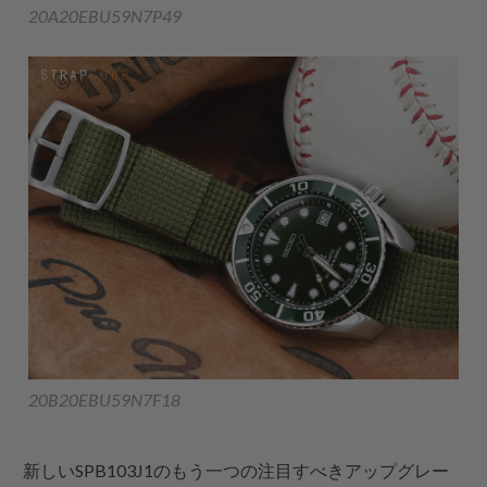
20A20EBU59N7P49
20B20EBU59N7F18
新しいSPB103J1のもう一つの注目すべきアップグレー