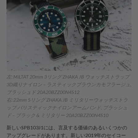
左: MiLTAT 20mm 3リング ZHAKA JB ウォッチストラップ
3D織りナイロン – ラスティックブラウンカモフラージュ,
ブラッシュド 20A20BZZ00N4S12
右: 22mm 5リング ZHAKA JB ミリタリーウォッチストラ
ップ バリスティックナイロンアームバンド, ブラッシュ
ド – ブラック & ミリタリー 20A20BZZ00N4S10
新しいSPB103J1には、言及する価値のあるいくつかの
アップグレードがあります。新しい2019年のセイコー