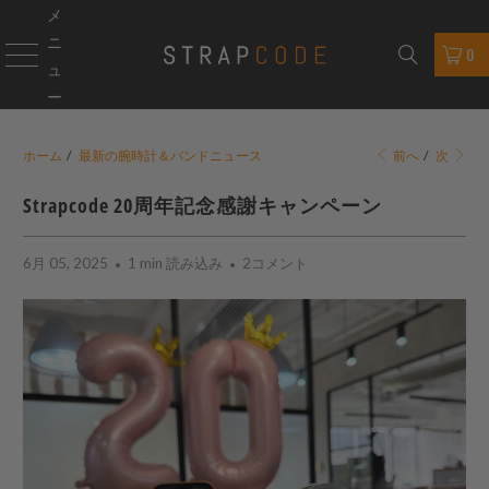
メ
ニ
0
ュ
ー
ホーム
/
最新の腕時計＆バンドニュース
前へ
/
次
Strapcode
20周年記念感謝キャンペーン
6月 05, 2025
1 min 読み込み
2コメント