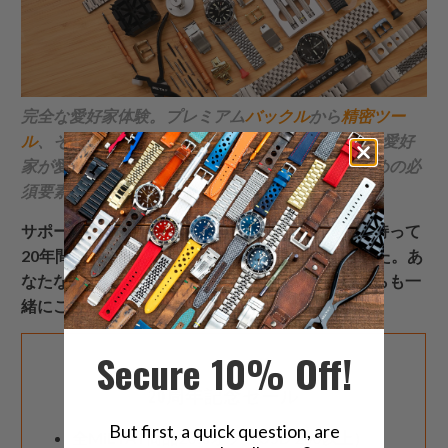
完全な愛好家体験。プレミアム
バックル
から
精密ツー
ル
、そして
ガジェット
まで、
Strapcode
は20年間、愛好
家が愛する時計との意味のあるつながりを築くための必
須要素を作り上げてきました。
サポート、フィードバック、そして共通の情熱を持って
20年間の素晴らしい時間をありがとうございました。あ
なたなしではここにいなかったでしょう。これからも一
緒にこの旅を続けることにワクワクしています。
Secure 10% Off!
20周年記念セール
But first, a quick question, are
全MiLTAT商品20%オフ（USD 200以上）