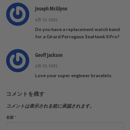
有
に
Joseph McGlynn
す
送
る
っ
6月 13, 2025
て
Do you have a replacement watch band
く
for a Girard Perregaux SeaHawk II Pro?
だ
さ
い。
Geoff Jackson
6月 10, 2025
Love your super engineer bracelets
コメントを残す
コメントは表示される前に承認されます。
名前
*