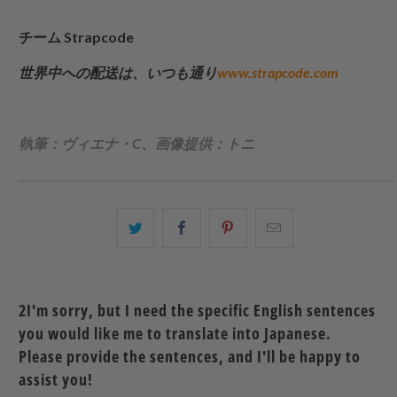
チーム
Strapcode
世界中への配送は、いつも通り
www.strapcode.com
執筆：ヴィエナ・C、画像提供：トニ
こ
Facebook
Pinterest
こ
の
で
で
の
内
共
共
メ
容
有
有
ー
2I'm sorry, but I need the specific English sentences
を
す
す
ル
you would like me to translate into Japanese.
Twitter
る
る
を
Please provide the sentences, and I'll be happy to
で
友
assist you!
共
達