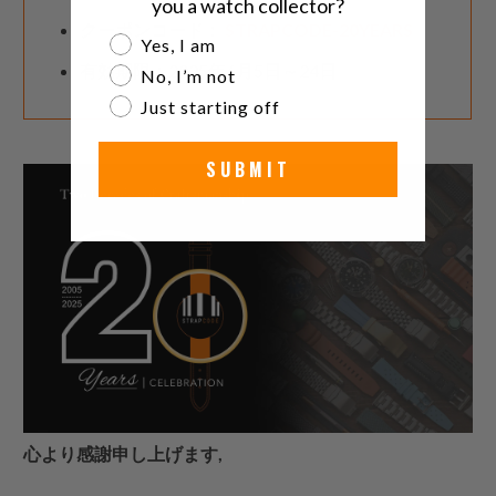
you a watch collector?
クーポンコード：
STRAPCODE-20YEARS
Are you a watch collector?
Yes, I am
有効期限：2025年6月5日～24日
No, I’m not
Just starting off
SUBMIT
心より感謝申し上げます,