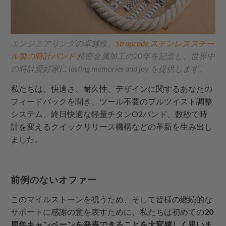
エンジニアリングの卓越性。
Strapcode
ステンレススチー
ル製の時計バンド
精密金属加工の20年を記念し、世界中
の時計愛好家に lasting memories and joy を提供します。
私たちは、快適さ、耐久性、デザインに関するあなたの
フィードバックを聞き、ツール不要のプルツイスト調整
システム、終日快適な軽量チタンO2バンド、数秒で時
計を変えるクイックリリース機構などの革新を生み出し
ました。
前例のないオファー
このマイルストーンを祝うため、そして皆様の継続的な
サポートに感謝の意を表すために、私たちは初めての
20
周年キャンペーンを発表できることを大変嬉しく思いま