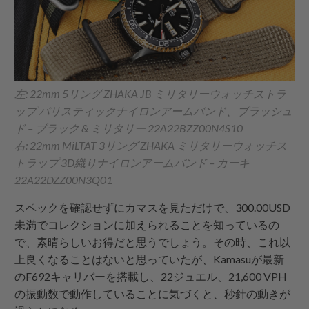
左: 22mm 5リング ZHAKA JB ミリタリーウォッチストラ
ップ バリスティックナイロンアームバンド、ブラッシュ
ド – ブラック & ミリタリー 22A22BZZ00N4S10
右: 22mm MiLTAT 3リング ZHAKA ミリタリーウォッチス
トラップ 3D織りナイロンアームバンド – カーキ
22A22DZZ00N3Q01
スペックを確認せずにカマスを見ただけで、300.00USD
未満でコレクションに加えられることを知っているの
で、素晴らしいお得だと思うでしょう。その時、これ以
上良くなることはないと思っていたが、Kamasuが最新
のF692キャリバーを搭載し、22ジュエル、21,600 VPH
の振動数で動作していることに気づくと、秒針の動きが