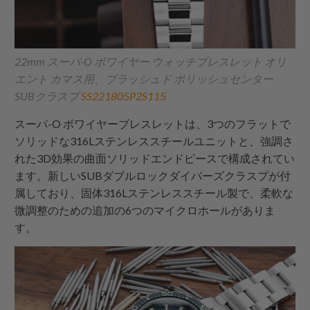
22mm スーパ-O ボワイヤー ウォッチブレスレット オリ
エント カマス用、ブラッシュド ポリッシュセンター
SUBクラスプ
SS221805P2S115
スーパ-O ボワイヤーブレスレットは、3つのフラットで
ソリッドな316Lステンレススチールユニットと、強調さ
れた3D効果の曲面ソリッドエンドピースで構成されてい
ます。新しいSUBダブルロックダイバーズクラスプが付
属しており、固体316Lステンレススチール製で、柔軟な
微調整のための追加の6つのマイクロホールがありま
す。