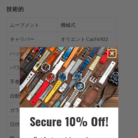
技術的
ムーブメント
機械式
キャリバー
オリエント Cal.F6922
ハッキング
はい
パワーリザーブ
40時間
手巻き
はい
自動
はい
ガラス
サファイアガラス
Secure 10% Off!
日付
はい