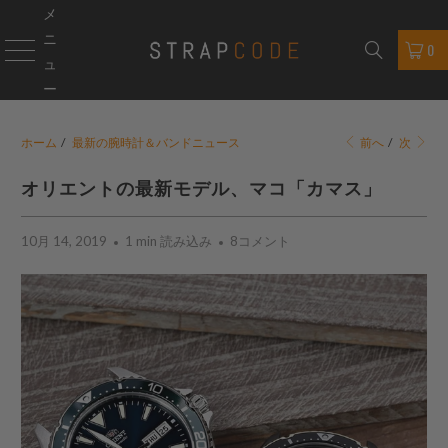
メ
ニ
0
ュ
ー
ホーム
/
最新の腕時計＆バンドニュース
前へ
/
次
オリエントの最新モデル、マコ「カマス」
10月 14, 2019
1 min 読み込み
8コメント