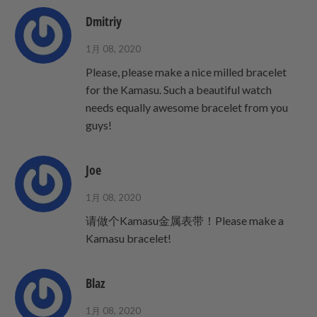
さ
い。
Dmitriy
1月 08, 2020
Please, please make a nice milled bracelet
for the Kamasu. Such a beautiful watch
needs equally awesome bracelet from you
guys!
Joe
1月 08, 2020
请做个Kamasu金属表带！Please make a
Kamasu bracelet!
Blaz
1月 08, 2020