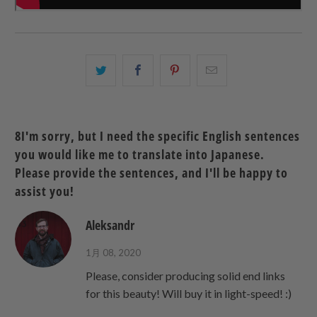
こ
Facebook
Pinterest
こ
の
で
で
の
内
共
共
メ
容
有
有
ー
8I'm sorry, but I need the specific English sentences
を
す
す
ル
you would like me to translate into Japanese.
Twitter
る
る
を
Please provide the sentences, and I'll be happy to
で
友
assist you!
共
達
有
に
Aleksandr
す
送
る
っ
1月 08, 2020
て
Please, consider producing solid end links
く
for this beauty! Will buy it in light-speed! :)
だ