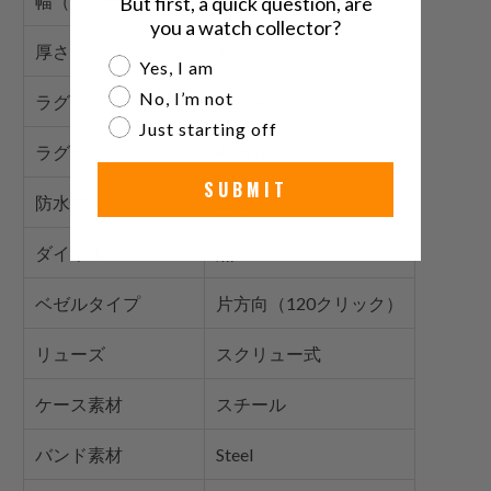
幅（リューズなし）
42mm
But first, a quick question, are
you a watch collector?
厚さ
13mm
Are you a watch collector?
Yes, I am
No, I’m not
ラグ
22mm
Just starting off
ラグからラグまで
46mm
SUBMIT
防水性
200m
ダイヤル
黒
ベゼルタイプ
片方向（120クリック）
リューズ
スクリュー式
ケース素材
スチール
バンド素材
Steel