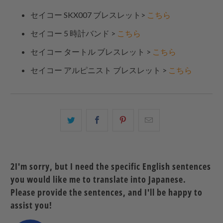
セイコー SKX007 ブレスレット>
こちら
セイコー 5 時計バンド >
こちら
セイコー タートル ブレスレット >
こちら
セイコー アルピニスト ブレスレット >
こちら
こ
Facebook
Pinterest
こ
の
で
で
の
内
共
共
メ
容
有
有
ー
2I'm sorry, but I need the specific English sentences
を
す
す
ル
you would like me to translate into Japanese.
Twitter
る
る
を
Please provide the sentences, and I'll be happy to
で
友
assist you!
共
達
有
に