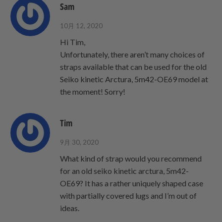
Sam
す
送
る
っ
10月 12, 2020
て
Hi Tim,
く
Unfortunately, there aren’t many choices of
だ
straps available that can be used for the old
さ
Seiko kinetic Arctura, 5m42-OE69 model at
い。
the moment! Sorry!
Tim
9月 30, 2020
What kind of strap would you recommend
for an old seiko kinetic arctura, 5m42-
OE69? It has a rather uniquely shaped case
with partially covered lugs and I’m out of
ideas.