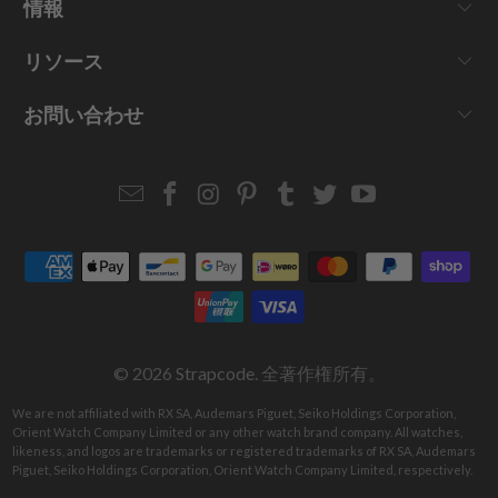
情報
リソース
お問い合わせ
Email
Strapcode
Strapcode
Strapcode
Strapcode
Strapcode
Strapcode
Strapcode
on
on
on
on
on
on
Facebook
Instagram
Pinterest
Tumblr
Twitter
YouTube
© 2026
Strapcode
. 全著作権所有。
We are not affiliated with RX SA, Audemars Piguet, Seiko Holdings Corporation,
Orient Watch Company Limited or any other watch brand company. All watches,
likeness, and logos are trademarks or registered trademarks of RX SA, Audemars
Piguet, Seiko Holdings Corporation, Orient Watch Company Limited, respectively.