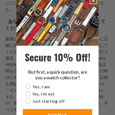
ぶことで、時間を節約することができるかもしれませ
ん。
- あなたの時計のモデルとラグ幅を再確認して
ください
最後に、必ずリサーチを行い、あなたの時計モデルに正
確に合った交換バンドを選び、常にサイズを再確認して
ください。例えば、検索エンジンを使用して検索を行う
Secure 10% Off!
場合、モデル名が含まれているクエリ（例えば、Seiko
SKX007に最適なバンドを検索した場合）でも、製品説
明を注意深く読み、サイズとリンクの詳細があなたの時
But first, a quick question, are
you a watch collector?
計に合っているかどうかを常に確認してください。広範
な用語、例えば「セイコー キャンバスストラップ」や
Are you a watch collector?
Yes, I am
「セイコー5 レザーバンド」を検索しないでください。
No, I’m not
また、返金リクエストに時間を無駄にしたくない場合
Just starting off
や、運が悪い場合はお金を無駄にしたくない場合は、す
べてを再確認してください。