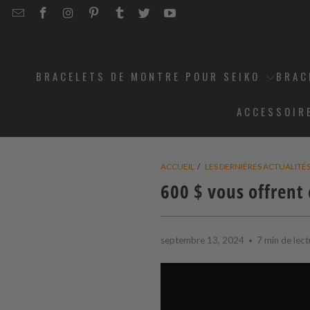
EMAIL
STRAPCODE
STRAPCODE
STRAPCODE
STRAPCODE
STRAPCODE
STRAPCODE
STRAPCODE
ON
ON
ON
ON
ON
ON
FACEBOOK
INSTAGRAM
PINTEREST
TUMBLR
TWITTER
YOUTUBE
BRACELETS DE MONTRE POUR SEIKO
BRAC
ACCESSOIR
ACCUEIL
/
LES DERNIÈRES ACTUALITÉ
600 $ vous offrent
septembre 13, 2024
7 min de lect