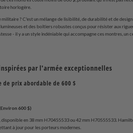
toire horlogère.
militaire ? C'est un mélange de lisibilité, de durabilité et de desig
s lumineuses et des boîtiers robustes conçus pour résister aux rigue
tesse - il y a un style indéniable qui accompagne ces montres, un cer
inspirées par l'armée exceptionnelles
 de prix abordable de 600 $
(Environ 600 $)
e, disponible en 38 mm H70455533 ou 42 mm H70555533. Hamilton
ettant à jour pour les porteurs modernes.