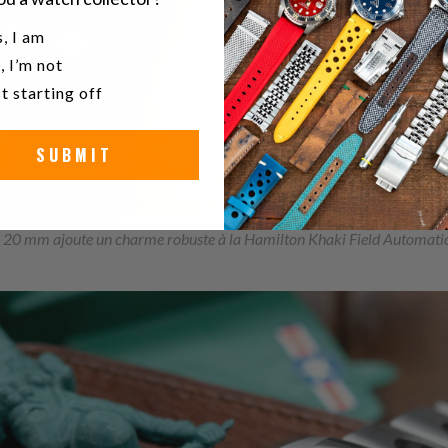
u a watch collector?
, I am
, I’m not
t starting off
SUBMIT
de 20 mm ajoute un charme robuste à la Hamilton Khaki Field Automati