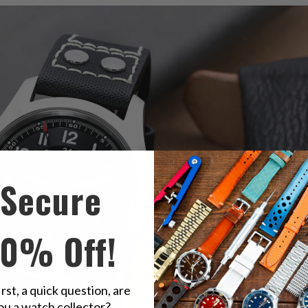
Secure
10% Off!
irst, a quick question, are
ou a watch collector?