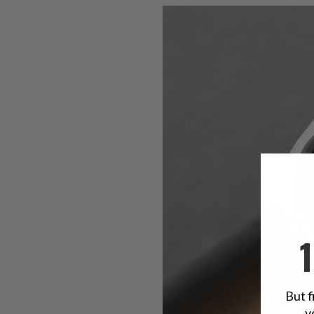
But f
y