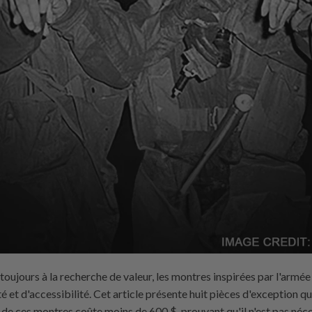
toujours à la recherche de valeur, les montres inspirées par l'armé
é et d'accessibilité. Cet article présente huit pièces d'exception q
e de ces montres coûte moins de 600 $, prouvant qu'il n'est pas né