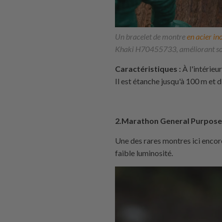
Un bracelet de montre
en acier in
Khaki H70455733, améliorant son 
Caractéristiques :
À l'intérie
Il est étanche jusqu'à 100 m et d
2.Marathon General Purpose
Une des rares montres ici encore 
faible luminosité.