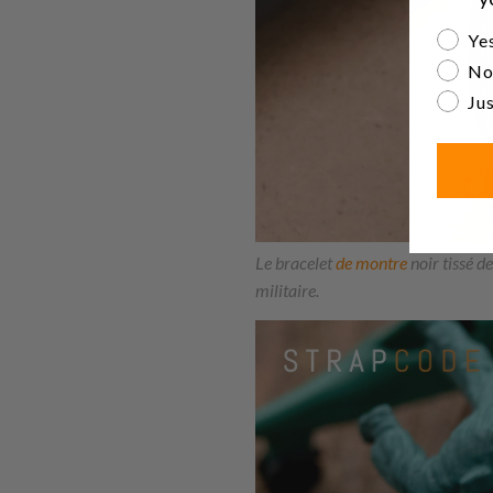
Are yo
Yes
No
Jus
Le bracelet
de montre
noir tissé 
militaire.