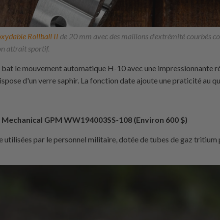
oxydable Rollball II
de 20 mm avec des maillons d'extrémité courbés c
attrait sportif.
ur bat le mouvement automatique H-10 avec une impressionnante r
ispose d'un verre saphir. La fonction date ajoute une praticité au qu
 Mechanical GPM WW194003SS-108 (Environ 600 $)
utilisées par le personnel militaire, dotée de tubes de gaz tritium 