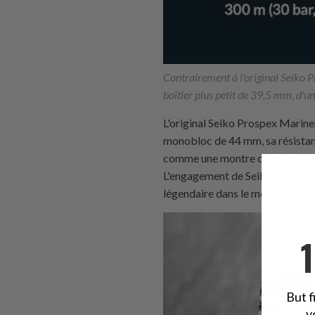
Contrairement à l'original Seiko
boîtier plus petit de 39,5 mm, d'
L'original Seiko Prospex Marine
monobloc de 44 mm, sa résistance
comme une montre de plongée pr
L'engagement de Seiko envers un
légendaire dans le monde horlog
But f
y