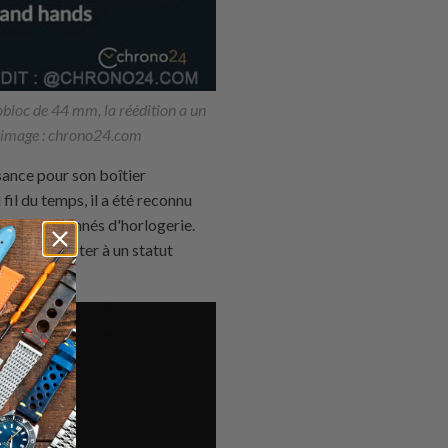
loc de 44 mm, la réédition a un
it image : chrono24.com
sance pour son boîtier
il du temps, il a été reconnu
des passionnés d'horlogerie.
e Marinemaster à un statut