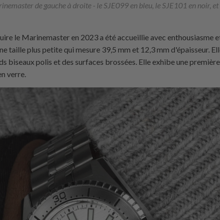
nemaster de gauche à droite - le SJE099 en bleu, le SJE101 en noir, et 
uire le Marinemaster en 2023 a été accueillie avec enthousiasme et 
ne taille plus petite qui mesure 39,5 mm et 12,3 mm d'épaisseur. Ell
nds biseaux polis et des surfaces brossées. Elle exhibe une premiè
en verre.