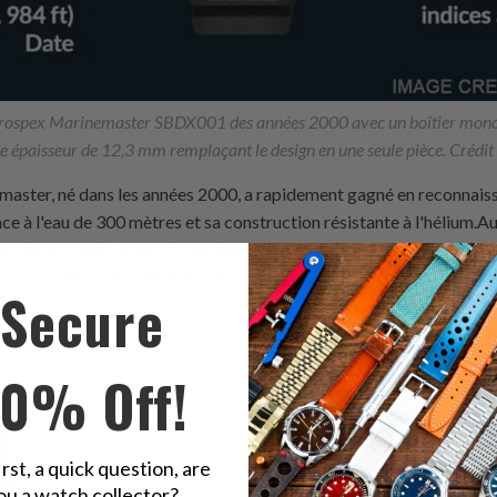
 Prospex Marinemaster SBDX001 des années 2000 avec un boîtier monob
une épaisseur de 12,3 mm remplaçant le design en une seule pièce. Créd
master, né dans les années 2000, a rapidement gagné en reconnais
 à l'eau de 300 mètres et sa construction résistante à l'hélium.Au f
ofessionnelle, ornant les poignets des plongeurs expérimentés et 
 savoir-faire de qualité et une technologie innovante a propulsé l
Secure
er.
10% Off!
irst, a quick question, are
ou a watch collector?