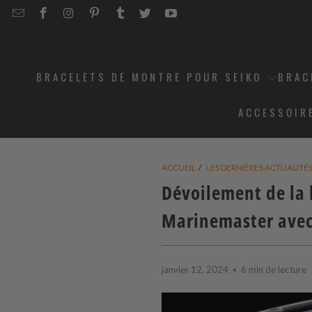
EMAIL
STRAPCODE
STRAPCODE
STRAPCODE
STRAPCODE
STRAPCODE
STRAPCODE
STRAPCODE
ON
ON
ON
ON
ON
ON
FACEBOOK
INSTAGRAM
PINTEREST
TUMBLR
TWITTER
YOUTUBE
BRACELETS DE MONTRE POUR SEIKO
BRAC
ACCESSOIR
ACCUEIL
/
LES DERNIÈRES ACTUALITÉ
Dévoilement de la 
Marinemaster avec 
janvier 12, 2024
6 min de lecture