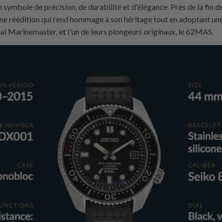
symbole de précision, de durabilité et d'élégance. Près de la fin 
une réédition qui rend hommage à son héritage tout en adoptant un
inal Marinemaster, et l'un de leurs plongeurs originaux, le 62MAS.