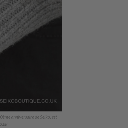
0ème anniversaire de Seiko, est
co.uk