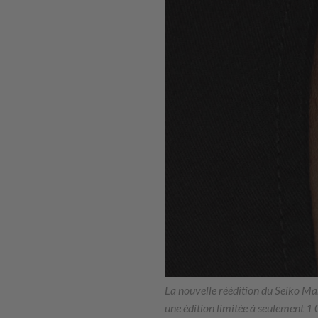
La nouvelle réédition du Seiko Ma
une édition limitée à seulement 1 