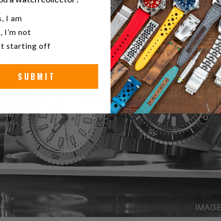
u a watch collector?
, I am
, I’m not
t starting off
SUBMIT