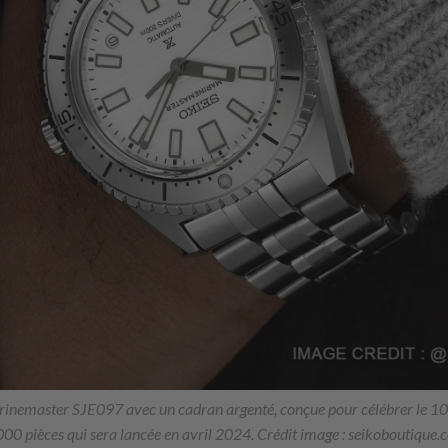
rinemaster SJE097 avec un cadran argenté, conçue pour célébrer le 10
000 pièces qui sera lancée en avril 2024. Crédit image : seikoboutique.