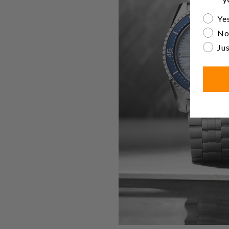
Are yo
Yes
No
Jus