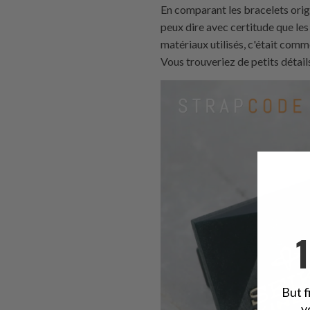
En comparant les bracelets origi
peux dire avec certitude que les
matériaux utilisés, c'était comm
Vous trouveriez de petits détails
But f
y