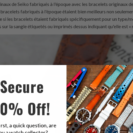
naux de Seiko fabriqués à l'époque avec les bracelets originaux de
 bracelets fabriqués à l'époque étaient bien meilleurs non seulemen
e si les bracelets étaient fabriqués spécifiquement pour un type/m
 sur la sangle étiquetés ou imprimés dessus indiquant qu'elle est « 
Secure
10% Off!
irst, a quick question, are
ou a watch collector?