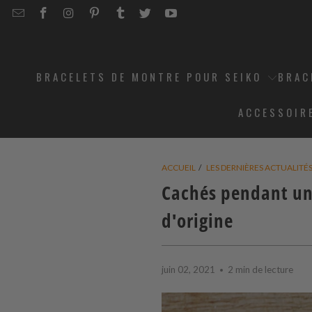
EMAIL
STRAPCODE
STRAPCODE
STRAPCODE
STRAPCODE
STRAPCODE
STRAPCODE
STRAPCODE
ON
ON
ON
ON
ON
ON
FACEBOOK
INSTAGRAM
PINTEREST
TUMBLR
TWITTER
YOUTUBE
BRACELETS DE MONTRE POUR SEIKO
BRAC
ACCESSOIR
ACCUEIL
/
LES DERNIÈRES ACTUALITÉ
Cachés pendant un
d'origine
juin 02, 2021
2 min de lecture