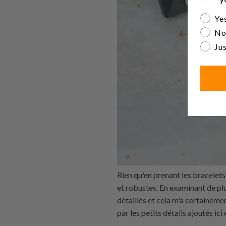
Are yo
Yes
No
Jus
Rien qu'en prenant les bracelet
et robustes. En examinant de plus
détaillés et cela m'a certainemen
par les petits détails ajoutés ici