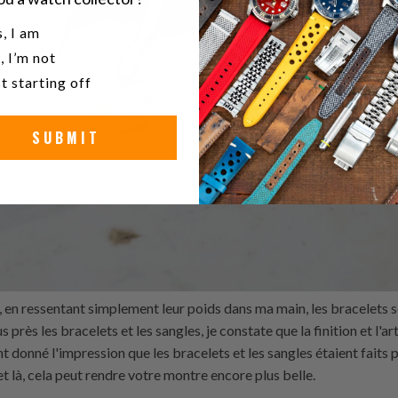
u a watch collector?
, I am
, I’m not
t starting off
SUBMIT
s, en ressentant simplement leur poids dans ma main, les bracelets
 près les bracelets et les sangles, je constate que la finition et l'
t donné l'impression que les bracelets et les sangles étaient faits 
 et là, cela peut rendre votre montre encore plus belle.