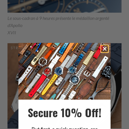
Le sous-cadran à 9 heures présente le médaillon argenté
d'Apollo
XVII
Secure 10% Off!
But first, a quick question, are