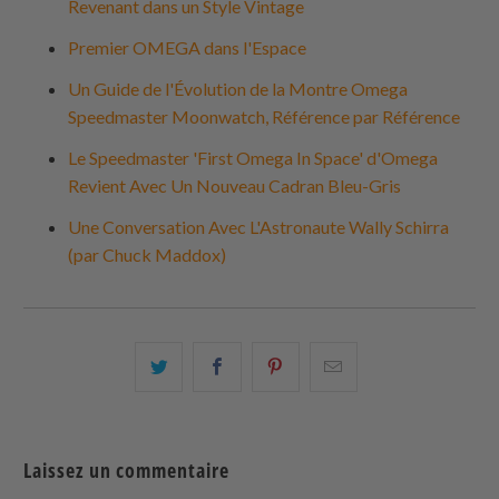
Revenant dans un Style Vintage
Premier OMEGA dans l'Espace
Un Guide de l'Évolution de la Montre Omega
Speedmaster Moonwatch, Référence par Référence
Le Speedmaster 'First Omega In Space' d'Omega
Revient Avec Un Nouveau Cadran Bleu-Gris
Une Conversation Avec L'Astronaute Wally Schirra
(par Chuck Maddox)
Partagez
Partager
Partagez
Email
ceci
ceci
ceci
ceci
sur
sur
sur
à
Twitter
Facebook
Pinterest
un
Laissez un commentaire
ami