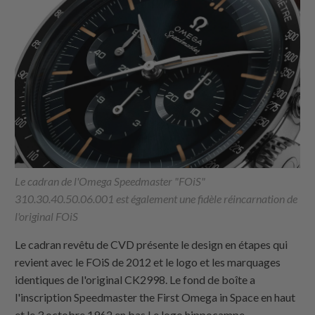
Le cadran de l'Omega Speedmaster "FOiS"
310.30.40.50.06.001 est également une fidèle réincarnation de
l'original FOiS
Le cadran revêtu de CVD présente le design en étapes qui
revient avec le FOiS de 2012 et le logo et les marquages
identiques de l'original CK2998. Le fond de boîte a
l'inscription Speedmaster the First Omega in Space en haut
et le 3 octobre 1962 en bas.Le logo hippocampe