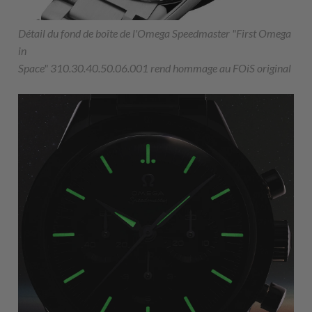
Détail du fond de boîte de l'Omega Speedmaster "First Omega
in
Space" 310.30.40.50.06.001 rend hommage au FOiS original